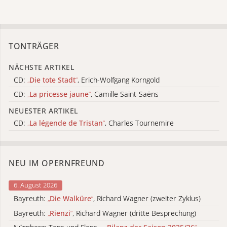
TONTRÄGER
NÄCHSTE ARTIKEL
CD:
„
Die tote Stadt
“
, Erich-Wolfgang Korngold
CD:
„
La pricesse jaune
“
, Camille Saint-Saëns
NEUESTER ARTIKEL
CD:
„
La légende de Tristan
“
, Charles Tournemire
NEU IM OPERNFREUND
6. August 2026
Bayreuth:
„
Die Walküre
“
, Richard Wagner (zweiter Zyklus)
Bayreuth:
„
Rienzi
“
, Richard Wagner (dritte Besprechung)