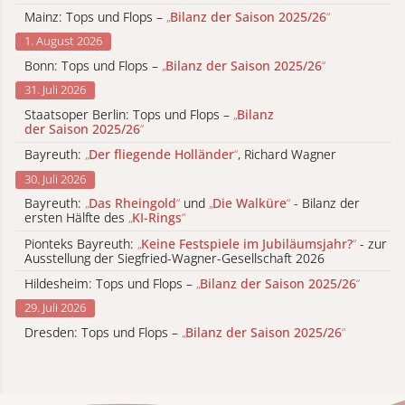
Mainz: Tops und Flops –
„
Bilanz der Saison 2025/26
“
1. August 2026
Bonn: Tops und Flops –
„
Bilanz der Saison 2025/26
“
31. Juli 2026
Staatsoper Berlin: Tops und Flops –
„
Bilanz
der Saison 2025/26
“
Bayreuth:
„
Der fliegende Holländer
“
, Richard Wagner
30. Juli 2026
Bayreuth:
„
Das Rheingold
“
und
„
Die Walküre
“
- Bilanz der
ersten Hälfte des
„
KI-Rings
“
Pionteks Bayreuth:
„
Keine Festspiele im Jubiläumsjahr?
“
- zur
Ausstellung der Siegfried-Wagner-Gesellschaft 2026
Hildesheim: Tops und Flops –
„
Bilanz der Saison 2025/26
“
29. Juli 2026
Dresden: Tops und Flops –
„
Bilanz der Saison 2025/26
“