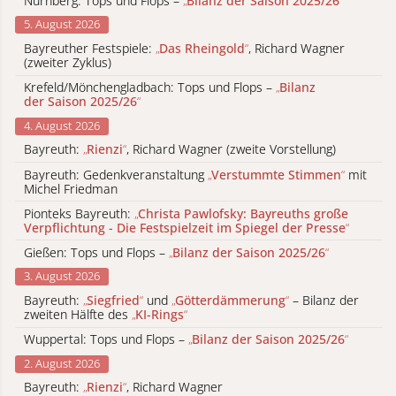
Nürnberg: Tops und Flops –
„
Bilanz der Saison 2025/26
“
5. August 2026
Bayreuther Festspiele:
„
Das Rheingold
“
, Richard Wagner
(zweiter Zyklus)
Krefeld/Mönchengladbach: Tops und Flops –
„
Bilanz
der Saison 2025/26
“
4. August 2026
Bayreuth:
„
Rienzi
“
, Richard Wagner (zweite Vorstellung)
Bayreuth: Gedenkveranstaltung
„
Verstummte Stimmen
“
mit
Michel Friedman
Pionteks Bayreuth:
„
Christa Pawlofsky: Bayreuths große
Verpflichtung - Die Festspielzeit im Spiegel der Presse
“
Gießen: Tops und Flops –
„
Bilanz der Saison 2025/26
“
3. August 2026
Bayreuth:
„
Siegfried
“
und
„
Götterdämmerung
“
– Bilanz der
zweiten Hälfte des
„
KI-Rings
“
Wuppertal: Tops und Flops –
„
Bilanz der Saison 2025/26
“
2. August 2026
Bayreuth:
„
Rienzi
“
, Richard Wagner