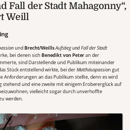
nd Fall der Stadt Mahagonny“,
t Weill
ing
passion
und
Brecht/Weills
Aufstieg und Fall der Stadt
rke, bei denen sich
Benedikt von Peter
an der
mmerte, sind Darstellende und Publikum miteinander
as Stück entstellend wirkte, bei der
Matthäuspassio
n gut
e Anforderungen an das Publikum stellte, denn es wird
g stehend und eine zweite mit einigem Erobererglück auf
beizuwohnen, vielleicht sogar durch unverhoffte
zu werden.