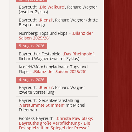
Bayreuth:
„
Die Walküre
“
, Richard Wagner
(zweiter Zyklus)
Bayreuth:
„
Rienzi
“
, Richard Wagner (dritte
Besprechung)
Nürnberg: Tops und Flops –
„
Bilanz der
Saison 2025/26
“
5. August 2026
Bayreuther Festspiele:
„
Das Rheingold
“
,
Richard Wagner (zweiter Zyklus)
Krefeld/Mönchengladbach: Tops und
Flops –
„
Bilanz der Saison 2025/26
“
4. August 2026
Bayreuth:
„
Rienzi
“
, Richard Wagner
(zweite Vorstellung)
Bayreuth: Gedenkveranstaltung
„
Verstummte Stimmen
“
mit Michel
Friedman
Pionteks Bayreuth:
„
Christa Pawlofsky:
Bayreuths große Verpflichtung - Die
Festspielzeit im Spiegel der Presse
“