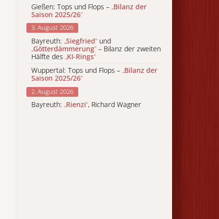
Gießen: Tops und Flops –
„
Bilanz der
Saison 2025/26
“
3. August 2026
Bayreuth:
„
Siegfried
“
und
„
Götterdämmerung
“
– Bilanz der zweiten
Hälfte des
„
KI-Rings
“
Wuppertal: Tops und Flops –
„
Bilanz der
Saison 2025/26
“
2. August 2026
Bayreuth:
„
Rienzi
“
, Richard Wagner