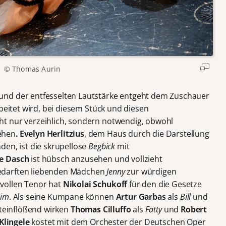
© Thomas Aurin
und der entfesselten Lautstärke entgeht dem Zuschauer
rbeitet wird, bei diesem Stück und diesen
t nur verzeihlich, sondern notwendig, obwohl
ehen
. Evelyn Herlitzius
, dem Haus durch die Darstellung
den, ist die skrupellose
Begbick
mit
e Dasch
ist hübsch anzusehen und vollzieht
edarften liebenden Mädchen
Jenny
zur würdigen
vollen Tenor hat
Nikolai Schukoff
für den die Gesetze
Jim
. Als seine Kumpane können
Artur Garbas
als
Bill
und
teinflößend wirken
Thomas Cilluffo
als
Fatty
und
Robert
Klingele
kostet mit dem Orchester der Deutschen Oper