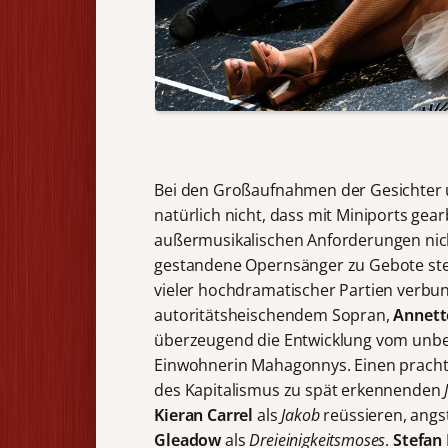
Bei den Großaufnahmen der Gesichter 
natürlich nicht, dass mit Miniports gea
außermusikalischen Anforderungen nich
gestandene Opernsänger zu Gebote st
vieler hochdramatischer Partien verbun
autoritätsheischendem Sopran,
Annett
überzeugend die Entwicklung vom unb
Einwohnerin Mahagonnys. Einen pracht
des Kapitalismus zu spät erkennenden
Kieran Carrel
als
Jakob
reüssieren, angs
Gleadow
als
Dreieinigkeitsmoses
.
Stefan 