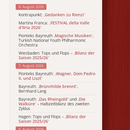
8. August 2026
Kontrapunkt:
„
Gedanken zu Rienzi
“
Martina Franca:
„
FESTIVAL della Valle
d’Itria 2026
“
Pionteks Bayreuth
„
Magische Musiken
“
,
Turkish National Youth Philharmonic
Orchestra
Wiesbaden: Tops und Flops –
„
Bilanz der
Saison 2025/26
“
7. August 2026
Pionteks Bayreuth:
„
Wagner, Dom Pedro
II. und Liszt
“
Bayreuth:
„
Brünnhilde brennt
“
,
Bernhard Lang
Bayreuth:
„
Das Rheingold
“
und
„
Die
Walküre
“
– Halbzeitbilanz des zweiten
Zyklus
Hagen: Tops und Flops –
„
Bilanz der
Saison 2025/26
“
6. August 2026