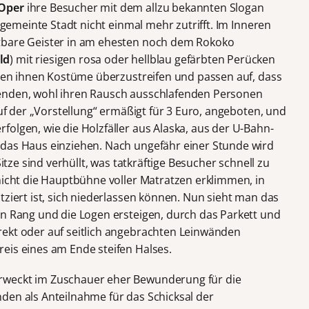
Oper
ihre Besucher mit dem allzu bekannten Slogan
e gemeinte Stadt nicht einmal mehr zutrifft. Im Inneren
tbare Geister in am ehesten noch dem Rokoko
ld
) mit riesigen rosa oder hellblau gefärbten Perücken
uchen ihnen Kostüme überzustreifen und passen auf, dass
enden, wohl ihren Rausch ausschlafenden Personen
auf der „Vorstellung“ ermäßigt für 3 Euro, angeboten, und
olgen, wie die Holzfäller aus Alaska, aus der U-Bahn-
 das Haus einziehen. Nach ungefähr einer Stunde wird
Sitze sind verhüllt, was tatkräftige Besucher schnell zu
nicht die Hauptbühne voller Matratzen erklimmen, in
tziert ist, sich niederlassen können. Nun sieht man das
en Rang und die Logen ersteigen, durch das Parkett und
rekt oder auf seitlich angebrachten Leinwänden
eis eines am Ende steifen Halses.
rweckt im Zuschauer eher Bewunderung für die
den als Anteilnahme für das Schicksal der