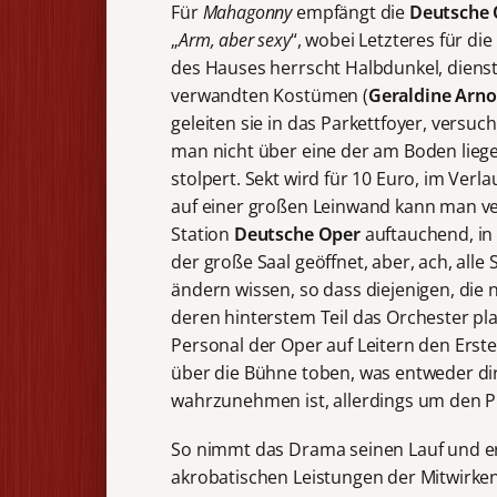
Für
Mahagonny
empfängt die
Deutsche 
„
Arm,
aber sexy
“, wobei Letzteres für di
des Hauses herrscht Halbdunkel, diens
verwandten Kostümen (
Geraldine Arno
geleiten sie in das Parkettfoyer, vers
man nicht über eine der am Boden lieg
stolpert. Sekt wird für 10 Euro, im Verl
auf einer großen Leinwand kann man verf
Station
Deutsche Oper
auftauchend, in
der große Saal geöffnet, aber, ach, alle 
ändern wissen, so dass diejenigen, die 
deren hinterstem Teil das Orchester pla
Personal der Oper auf Leitern den Erst
über die Bühne toben, was entweder di
wahrzunehmen ist, allerdings um den Pr
So nimmt das Drama seinen Lauf und e
akrobatischen Leistungen der Mitwirken