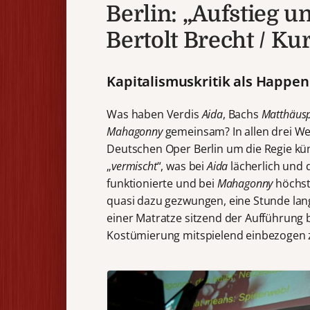
Berlin: „Aufstieg u
Bertolt Brecht / Kur
Kapitalismuskritik als Happen
Was haben Verdis
Aida
, Bachs
Matthäus
Mahagonny
gemeinsam? In allen drei We
Deutschen Oper Berlin um die Regie kü
„
vermischt
“, was bei
Aida
lächerlich und d
funktionierte und bei
Mahagonny
höchst
quasi dazu gezwungen, eine Stunde lan
einer Matratze sitzend der Aufführung 
Kostümierung mitspielend einbezogen 