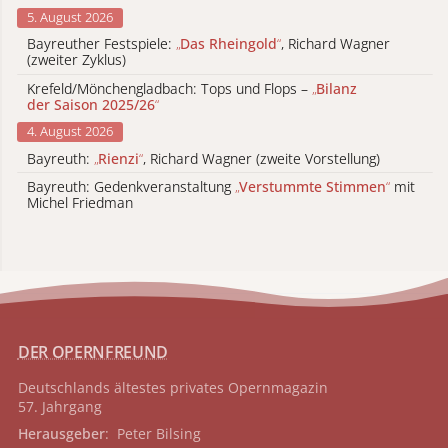
5. August 2026
Bayreuther Festspiele:
„
Das Rheingold
“
, Richard Wagner
(zweiter Zyklus)
Krefeld/Mönchengladbach: Tops und Flops –
„
Bilanz
der Saison 2025/26
“
4. August 2026
Bayreuth:
„
Rienzi
“
, Richard Wagner (zweite Vorstellung)
Bayreuth: Gedenkveranstaltung
„
Verstummte Stimmen
“
mit
Michel Friedman
DER OPERNFREUND
Deutschlands ältestes privates
Opernmagazin
57. Jahrgang
Herausgeber
: Peter Bilsing