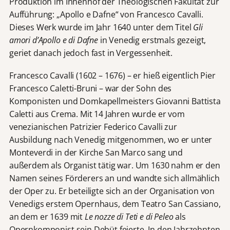
Produktion im Innenhof der Theologischen Fakultät zur
Aufführung: „Apollo e Dafne“ von Francesco Cavalli.
Dieses Werk wurde im Jahr 1640 unter dem Titel
Gli
amori d’Apollo e di Dafne
in Venedig erstmals gezeigt,
geriet danach jedoch fast in Vergessenheit.
Francesco Cavalli (1602 – 1676) – er hieß eigentlich Pier
Francesco Caletti-Bruni – war der Sohn des
Komponisten und Domkapellmeisters Giovanni Battista
Caletti aus Crema. Mit 14 Jahren wurde er vom
venezianischen Patrizier Federico Cavalli zur
Ausbildung nach Venedig mitgenommen, wo er unter
Monteverdi in der Kirche San Marco sang und
außerdem als Organist tätig war. Um 1630 nahm er den
Namen seines Förderers an und wandte sich allmählich
der Oper zu. Er beteiligte sich an der Organisation von
Venedigs erstem Opernhaus, dem Teatro San Cassiano,
an dem er 1639 mit
Le nozze di Teti e di Peleo
als
Opernkomponist sein Debüt feierte. In den Jahrzehnten