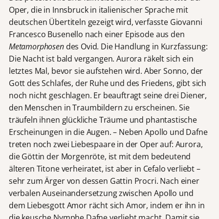
Oper, die in Innsbruck in italienischer Sprache mit
deutschen Übertiteln gezeigt wird, verfasste Giovanni
Francesco Busenello nach einer Episode aus den
Metamorphosen
des Ovid. Die Handlung in Kurzfassung:
Die Nacht ist bald vergangen. Aurora räkelt sich ein
letztes Mal, bevor sie aufstehen wird. Aber Sonno, der
Gott des Schlafes, der Ruhe und des Friedens, gibt sich
noch nicht geschlagen. Er beauftragt seine drei Diener,
den Menschen in Traumbildern zu erscheinen. Sie
träufeln ihnen glückliche Träume und phantastische
Erscheinungen in die Augen. – Neben Apollo und Dafne
treten noch zwei Liebespaare in der Oper auf: Aurora,
die Göttin der Morgenröte, ist mit dem bedeutend
älteren Titone verheiratet, ist aber in Cefalo verliebt –
sehr zum Ärger von dessen Gattin Procri. Nach einer
verbalen Auseinandersetzung zwischen Apollo und
dem Liebesgott Amor rächt sich Amor, indem er ihn in
die keusche Nymphe Dafne verliebt macht. Damit sie