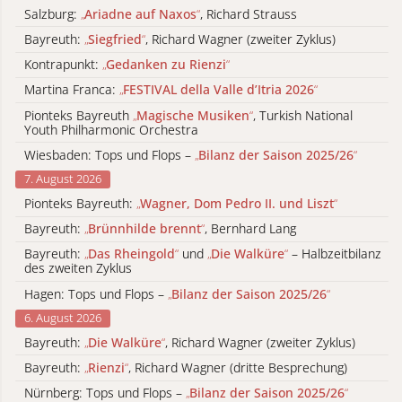
Salzburg:
„
Ariadne auf Naxos
“
, Richard Strauss
Bayreuth:
„
Siegfried
“
, Richard Wagner (zweiter Zyklus)
Kontrapunkt:
„
Gedanken zu Rienzi
“
Martina Franca:
„
FESTIVAL della Valle d’Itria 2026
“
Pionteks Bayreuth
„
Magische Musiken
“
, Turkish National
Youth Philharmonic Orchestra
Wiesbaden: Tops und Flops –
„
Bilanz der Saison 2025/26
“
7. August 2026
Pionteks Bayreuth:
„
Wagner, Dom Pedro II. und Liszt
“
Bayreuth:
„
Brünnhilde brennt
“
, Bernhard Lang
Bayreuth:
„
Das Rheingold
“
und
„
Die Walküre
“
– Halbzeitbilanz
des zweiten Zyklus
Hagen: Tops und Flops –
„
Bilanz der Saison 2025/26
“
6. August 2026
Bayreuth:
„
Die Walküre
“
, Richard Wagner (zweiter Zyklus)
Bayreuth:
„
Rienzi
“
, Richard Wagner (dritte Besprechung)
Nürnberg: Tops und Flops –
„
Bilanz der Saison 2025/26
“