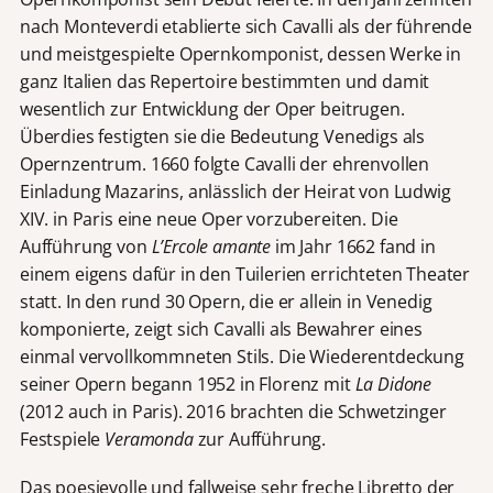
nach Monteverdi etablierte sich Cavalli als der führende
und meistgespielte Opernkomponist, dessen Werke in
ganz Italien das Repertoire bestimmten und damit
wesentlich zur Entwicklung der Oper beitrugen.
Überdies festigten sie die Bedeutung Venedigs als
Opernzentrum. 1660 folgte Cavalli der ehrenvollen
Einladung Mazarins, anlässlich der Heirat von Ludwig
XIV. in Paris eine neue Oper vorzubereiten. Die
Aufführung von
L’Ercole amante
im Jahr 1662 fand in
einem eigens dafür in den Tuilerien errichteten Theater
statt. In den rund 30 Opern, die er allein in Venedig
komponierte, zeigt sich Cavalli als Bewahrer eines
einmal vervollkommneten Stils. Die Wiederentdeckung
seiner Opern begann 1952 in Florenz mit
La Didone
(2012 auch in Paris). 2016 brachten die Schwetzinger
Festspiele
Veramonda
zur Aufführung.
Das poesievolle und fallweise sehr freche Libretto der