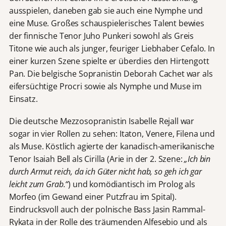
ausspielen, daneben gab sie auch eine Nymphe und
eine Muse. Großes schauspielerisches Talent bewies
der finnische Tenor Juho Punkeri sowohl als Greis
Titone wie auch als junger, feuriger Liebhaber Cefalo. In
einer kurzen Szene spielte er überdies den Hirtengott
Pan. Die belgische Sopranistin Deborah Cachet war als
eifersüchtige Procri sowie als Nymphe und Muse im
Einsatz.
Die deutsche Mezzosopranistin Isabelle Rejall war
sogar in vier Rollen zu sehen: Itaton, Venere, Filena und
als Muse. Köstlich agierte der kanadisch-amerikanische
Tenor Isaiah Bell als Cirilla (Arie in der 2. Szene:
„Ich bin
durch Armut reich, da ich Güter nicht hab, so geh ich gar
leicht zum Grab.“
) und komödiantisch im Prolog als
Morfeo (im Gewand einer Putzfrau im Spital).
Eindrucksvoll auch der polnische Bass Jasin Rammal-
Rykata in der Rolle des träumenden Alfesebio und als