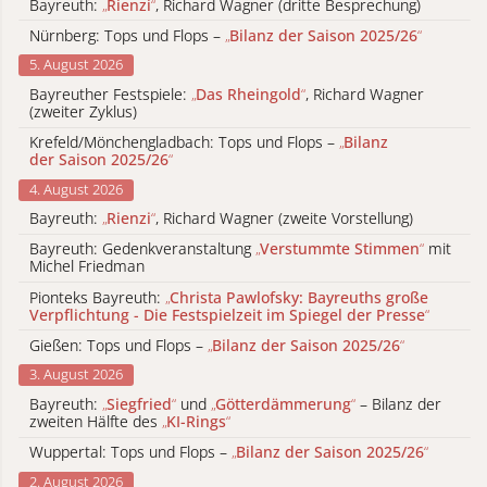
Bayreuth:
„
Rienzi
“
, Richard Wagner (dritte Besprechung)
Nürnberg: Tops und Flops –
„
Bilanz der Saison 2025/26
“
5. August 2026
Bayreuther Festspiele:
„
Das Rheingold
“
, Richard Wagner
(zweiter Zyklus)
Krefeld/Mönchengladbach: Tops und Flops –
„
Bilanz
der Saison 2025/26
“
4. August 2026
Bayreuth:
„
Rienzi
“
, Richard Wagner (zweite Vorstellung)
Bayreuth: Gedenkveranstaltung
„
Verstummte Stimmen
“
mit
Michel Friedman
Pionteks Bayreuth:
„
Christa Pawlofsky: Bayreuths große
Verpflichtung - Die Festspielzeit im Spiegel der Presse
“
Gießen: Tops und Flops –
„
Bilanz der Saison 2025/26
“
3. August 2026
Bayreuth:
„
Siegfried
“
und
„
Götterdämmerung
“
– Bilanz der
zweiten Hälfte des
„
KI-Rings
“
Wuppertal: Tops und Flops –
„
Bilanz der Saison 2025/26
“
2. August 2026