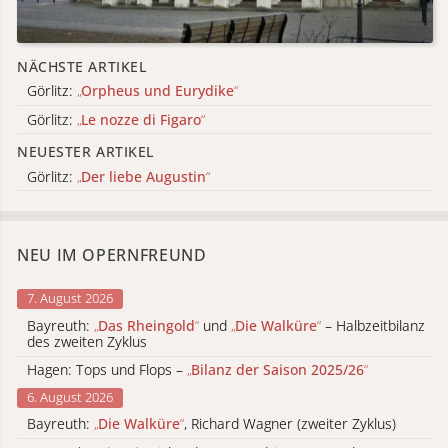
NÄCHSTE ARTIKEL
Görlitz:
„
Orpheus und Eurydike
“
Görlitz:
„
Le nozze di Figaro
“
NEUESTER ARTIKEL
Görlitz:
„
Der liebe Augustin
“
NEU IM OPERNFREUND
7. August 2026
Bayreuth:
„
Das Rheingold
“
und
„
Die Walküre
“
– Halbzeitbilanz
des zweiten Zyklus
Hagen: Tops und Flops –
„
Bilanz der Saison 2025/26
“
6. August 2026
Bayreuth:
„
Die Walküre
“
, Richard Wagner (zweiter Zyklus)