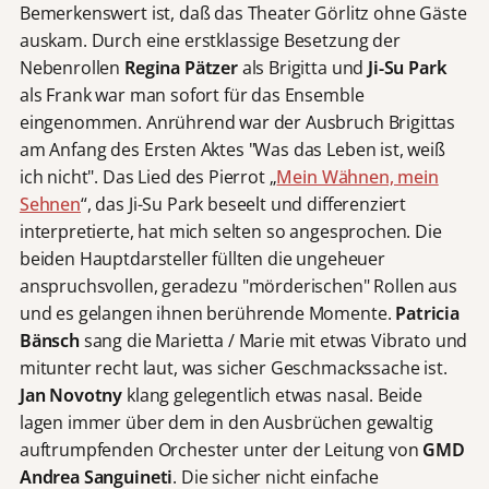
Bemerkenswert ist, daß das Theater Görlitz ohne Gäste
auskam. Durch eine erstklassige Besetzung der
Nebenrollen
Regina Pätzer
als Brigitta und
Ji-Su Park
als Frank war man sofort für das Ensemble
eingenommen. Anrührend war der Ausbruch Brigittas
am Anfang des Ersten Aktes "Was das Leben ist, weiß
ich nicht". Das Lied des Pierrot „
Mein Wähnen, mein
Sehnen
“, das Ji-Su Park beseelt und differenziert
interpretierte, hat mich selten so angesprochen. Die
beiden Hauptdarsteller füllten die ungeheuer
anspruchsvollen, geradezu "mörderischen" Rollen aus
und es gelangen ihnen berührende Momente.
Patricia
Bänsch
sang die Marietta / Marie mit etwas Vibrato und
mitunter recht laut, was sicher Geschmackssache ist.
Jan Novotny
klang gelegentlich etwas nasal. Beide
lagen immer über dem in den Ausbrüchen gewaltig
auftrumpfenden Orchester unter der Leitung von
GMD
Andrea Sanguineti
. Die sicher nicht einfache