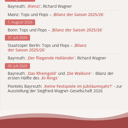
Bayreuth:
„
Rienzi
“
, Richard Wagner
Mainz: Tops und Flops –
„
Bilanz der Saison 2025/26
“
1. August 2026
Bonn: Tops und Flops –
„
Bilanz der Saison 2025/26
“
31. Juli 2026
Staatsoper Berlin: Tops und Flops –
„
Bilanz
der Saison 2025/26
“
Bayreuth:
„
Der fliegende Holländer
“
, Richard Wagner
30. Juli 2026
Bayreuth:
„
Das Rheingold
“
und
„
Die Walküre
“
- Bilanz der
ersten Hälfte des
„
KI-Rings
“
Pionteks Bayreuth:
„
Keine Festspiele im Jubiläumsjahr?
“
- zur
Ausstellung der Siegfried-Wagner-Gesellschaft 2026