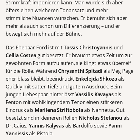
Stimmkraft imponieren kann. Man würde sich aber
öfters einen weicheren Tonansatz und mehr
stimmliche Nuancen wünschen. Er bemüht sich aber
mehr als auch schon um Differenzierung – und er
bewegt sich mehr auf der Bühne.
Das Ehepaar Ford ist mit
Tassis Christoyannis
und
Cellia Costea
gut besetzt. Er braucht etwas Zeit um zur
gewohnten Form aufzulaufen, sie klingt etwas überreif
für die Rolle. Während
Chrysanthi Spitadi
als Meg Page
eher blass bleibt, beeindruckt
Enkelejda Shkoza
als
Quickly mit satter Tiefe und gutem Ausdruck. Beim
jungen Liebespaar hinterlässt
Vassilis Kavayas
als
Fenton mit wohlklingendem Tenor einen stärkeren
Eindruck als
Marilena Striftobola
als Nannetta. Gut
besetzt sind in kleineren Rollen
Nicholas Stefanou
als
Dr. Caius,
Yannis Kalyvas
als Bardolfo sowie
Yanni
Yannissis
als Pistola.