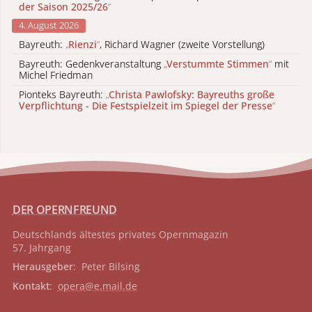
der Saison 2025/26
“
4. August 2026
Bayreuth:
„
Rienzi
“
, Richard Wagner (zweite Vorstellung)
Bayreuth: Gedenkveranstaltung
„
Verstummte Stimmen
“
mit
Michel Friedman
Pionteks Bayreuth:
„
Christa Pawlofsky: Bayreuths große
Verpflichtung - Die Festspielzeit im Spiegel der Presse
“
DER OPERNFREUND
Deutschlands ältestes privates
Opernmagazin
57. Jahrgang
Herausgeber
: Peter Bilsing
Kontakt
:
opera@e.mail.de