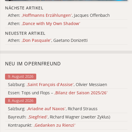
NÄCHSTE ARTIKEL
Athen:
„
Hoffmanns Erzählungen
“
, Jacques Offenbach
Athen:
„
Dance with My Own Shadow
“
NEUESTER ARTIKEL
Athen:
„
Don Pasquale
“
, Gaetano Donizetti
NEU IM OPERNFREUND
9. August 2026
Salzburg:
„
Saint François d’Assise
“
, Olivier Messiaen
Essen: Tops und Flops –
„
Bilanz der Saison 2025/26
“
8. August 2026
Salzburg:
„
Ariadne auf Naxos
“
, Richard Strauss
Bayreuth:
„
Siegfried
“
, Richard Wagner (zweiter Zyklus)
Kontrapunkt:
„
Gedanken zu Rienzi
“