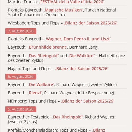
Martina Franca:
„
FESTIVAL della Valle d’Itria 2026
“
Pionteks Bayreuth
„
Magische Musiken
“
, Turkish National
Youth Philharmonic Orchestra
Wiesbaden: Tops und Flops –
„
Bilanz der Saison 2025/26
“
7. August 2026
Pionteks Bayreuth:
„
Wagner, Dom Pedro II. und Liszt
“
Bayreuth:
„
Brünnhilde brennt
“
, Bernhard Lang
Bayreuth:
„
Das Rheingold
“
und
„
Die Walküre
“
– Halbzeitbilanz
des zweiten Zyklus
Hagen: Tops und Flops –
„
Bilanz der Saison 2025/26
“
6. August 2026
Bayreuth:
„
Die Walküre
“
, Richard Wagner (zweiter Zyklus)
Bayreuth:
„
Rienzi
“
, Richard Wagner (dritte Besprechung)
Nürnberg: Tops und Flops –
„
Bilanz der Saison 2025/26
“
5. August 2026
Bayreuther Festspiele:
„
Das Rheingold
“
, Richard Wagner
(zweiter Zyklus)
Krefeld/Mönchengladbach: Tops und Flops –
„
Bilanz