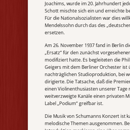
Joachims, wurde im 20. Jahrhundert je
Schott mischte sich ein und erreichte b
Für die Nationalsozialisten war dies wi
Mendelssohn durch das des „deutschen“
ersetzen.
Am 26. November 1937 fand in Berlin die
„Ersatz“ für den zunächst vorgesehenen
modifiziert hatte. Es begleiteten die P
Geigers mit dem Berliner Orchester ist ü
nachträglichen Studioproduktion, bei 
dirigierte. Die Tatsache, daß die Premi
einen Violinenthusiasten unserer Tage n
weitverzweigte Kanäle einen privaten M
Label „Podium“ greifbar ist.
Die Musik von Schumanns Konzert ist k
melodische Themen ausgenommen. Berei