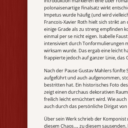
Introduktion markieren eine über roman
polonaisenartige Finalsatz wirkt entsch
Impetus wurde häufig (und wird vielleic
Francois-Xavier Roth hielt sich strikt an
einige Grade als zu streng empfinden 
einmal per se nicht eigen. Isabelle Fau
intensiviert durch Tonformulierungen m
wirksam wurde. Das ergab eine leicht h
frappierte jedoch auf ganzer Linie, das
Nach der Pause Gustav Mahlers fünfte Si
aufgeführt und auch aufgenommen, stol
bestritten hat. Ein historisches Foto 
zeigt einen durchaus dekorativen Raum,
freilich leicht ernüchtert wird. Wie au
auch durch das persönliche Dirigat von
Über sein Werk schrieb der Komponist mi
diesem Chaos…, zu diesem sausenden, b