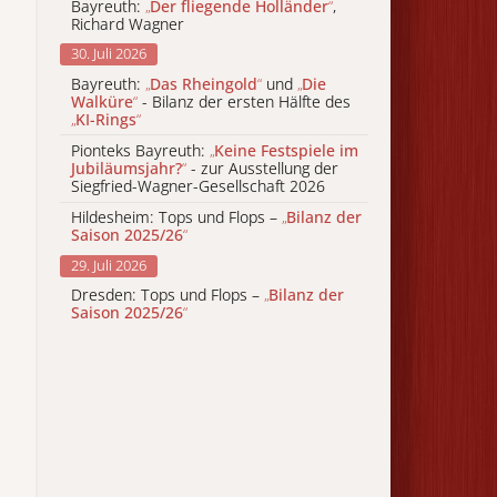
Bayreuth:
„
Der fliegende Holländer
“
,
Richard Wagner
30. Juli 2026
Bayreuth:
„
Das Rheingold
“
und
„
Die
Walküre
“
- Bilanz der ersten Hälfte des
„
KI-Rings
“
Pionteks Bayreuth:
„
Keine Festspiele im
Jubiläumsjahr?
“
- zur Ausstellung der
Siegfried-Wagner-Gesellschaft 2026
Hildesheim: Tops und Flops –
„
Bilanz der
Saison 2025/26
“
29. Juli 2026
Dresden: Tops und Flops –
„
Bilanz der
Saison 2025/26
“