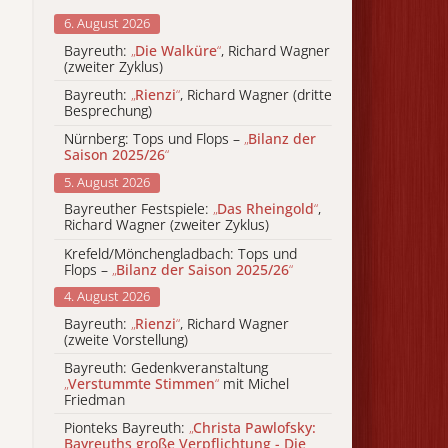
6. August 2026
Bayreuth:
„
Die Walküre
“
, Richard Wagner
(zweiter Zyklus)
Bayreuth:
„
Rienzi
“
, Richard Wagner (dritte
Besprechung)
Nürnberg: Tops und Flops –
„
Bilanz der
Saison 2025/26
“
5. August 2026
Bayreuther Festspiele:
„
Das Rheingold
“
,
Richard Wagner (zweiter Zyklus)
Krefeld/Mönchengladbach: Tops und
Flops –
„
Bilanz der Saison 2025/26
“
4. August 2026
Bayreuth:
„
Rienzi
“
, Richard Wagner
(zweite Vorstellung)
Bayreuth: Gedenkveranstaltung
„
Verstummte Stimmen
“
mit Michel
Friedman
Pionteks Bayreuth:
„
Christa Pawlofsky:
Bayreuths große Verpflichtung - Die