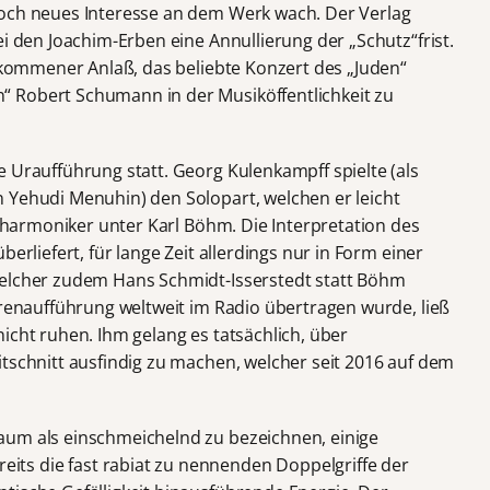
doch neues Interesse an dem Werk wach. Der Verlag
ei den Joachim-Erben eine Annullierung der „Schutz“frist.
llkommener Anlaß, das beliebte Konzert des „Juden“
 Robert Schumann in der Musiköffentlichkeit zu
 Uraufführung statt. Georg Kulenkampff spielte (als
 Yehudi Menuhin) den Solopart, welchen er leicht
hilharmoniker unter Karl Böhm. Die Interpretation des
berliefert, für lange Zeit allerdings nur in Form einer
welcher zudem Hans Schmidt-Isserstedt statt Böhm
erenaufführung weltweit im Radio übertragen wurde, ließ
icht ruhen. Ihm gelang es tatsächlich, über
itschnitt ausfindig zu machen, welcher seit 2016 auf dem
aum als einschmeichelnd zu bezeichnen, einige
ts die fast rabiat zu nennenden Doppelgriffe der