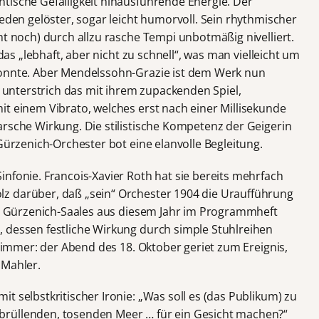
tische Gefälligkeit hinausführende Energie. Der
ieden gelöster, sogar leicht humorvoll. Sein rhythmischer
ht noch) durch allzu rasche Tempi unbotmäßig nivelliert.
 das „lebhaft, aber nicht zu schnell“, was man vielleicht um
konnte. Aber Mendelssohn-Grazie ist dem Werk nun
st unterstrich das mit ihrem zupackenden Spiel,
it einem Vibrato, welches erst nach einer Millisekunde
arsche Wirkung. Die stilistische Kompetenz der Geigerin
 Gürzenich-Orchester bot eine elanvolle Begleitung.
nfonie. Francois-Xavier Roth hat sie bereits mehrfach
z darüber, daß „sein“ Orchester 1904 die Uraufführung
des Gürzenich-Saales aus diesem Jahr im Programmheft
 dessen festliche Wirkung durch simple Stuhlreihen
ch immer: der Abend des 18. Oktober geriet zum Ereignis,
 Mahler.
t selbstkritischer Ironie: „Was soll es (das Publikum) zu
rüllenden, tosenden Meer … für ein Gesicht machen?“