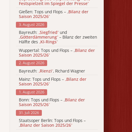
Festspielzeit im Spiegel der Presse
“
Gießen: Tops und Flops –
„
Bilanz der
Saison 2025/26
“
3. August 2026
Bayreuth:
„
Siegfried
“
und
„
Götterdämmerung
“
– Bilanz der zweiten
Hälfte des
„
KI-Rings
“
Wuppertal: Tops und Flops –
„
Bilanz der
Saison 2025/26
“
2. August 2026
Bayreuth:
„
Rienzi
“
, Richard Wagner
Mainz: Tops und Flops –
„
Bilanz der
Saison 2025/26
“
1. August 2026
Bonn: Tops und Flops –
„
Bilanz der
Saison 2025/26
“
31. Juli 2026
Staatsoper Berlin: Tops und Flops –
„
Bilanz der Saison 2025/26
“