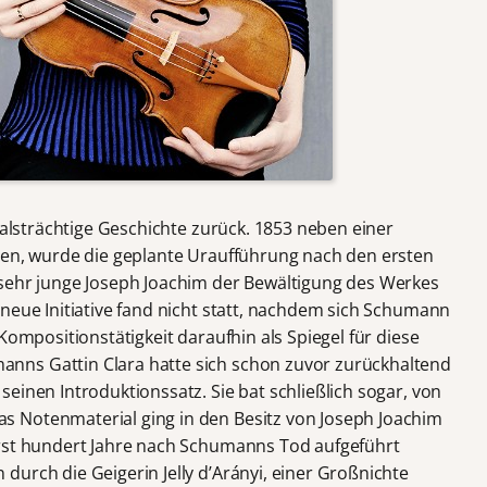
ksalsträchtige Geschichte zurück. 1853 neben einer
den, wurde die geplante Uraufführung nach den ersten
 sehr junge Joseph Joachim der Bewältigung des Werkes
neue Initiative fand nicht statt, nachdem sich Schumann
Kompositionstätigkeit daraufhin als Spiegel für diese
nns Gattin Clara hatte sich schon zuvor zurückhaltend
einen Introduktionssatz. Sie bat schließlich sogar, von
 Notenmaterial ging in den Besitz von Joseph Joachim
erst hundert Jahre nach Schumanns Tod aufgeführt
urch die Geigerin Jelly d’Arányi, einer Großnichte