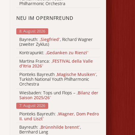
Philharmonic Orchestra
NEU IM OPERNFREUND
8. August 2026
Bayreuth:
„
Siegfried
“
, Richard Wagner
(zweiter Zyklus)
Kontrapunkt:
„
Gedanken zu Rienzi
“
Martina Franca:
„
FESTIVAL della Valle
d’Itria 2026
“
Pionteks Bayreuth
„
Magische Musiken
“
,
Turkish National Youth Philharmonic
Orchestra
Wiesbaden: Tops und Flops –
„
Bilanz der
Saison 2025/26
“
7. August 2026
Pionteks Bayreuth:
„
Wagner, Dom Pedro
II. und Liszt
“
Bayreuth:
„
Brünnhilde brennt
“
,
Bernhard Lang