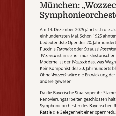
München: „Wozzeck
Symphonieorcheste
Am 14. Dezember 2025 jährt sich die U
einhundertsten Mal. Schon 1925 ahnten 
bedeutendste Oper des 20. Jahrhunderts.
Puccinis
Turandot
oder Strauss’
Rosenkav
Wozzeck
ist in seiner musikhistorischen
Moderne ist der
Wozzeck
das, was Wag
Kein Komponist des 20. Jahrhunderts bl
Ohne
Wozzeck
wäre die Entwicklung der
andere gewesen.
Da die Bayerische Staatsoper ihr Stam
Renovierungsarbeiten geschlossen hält 
Symphonieorchester des Bayerischen Ru
Rattle
die Gelegenheit einer opernreduz