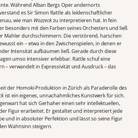
onnte. Während Alban Bergs Oper andernorts
erstand es Sir Simon Rattle als leidenschaftlicher
genau, wie man
Wozzeck
zu interpretieren hat. In fein
 er besonders mit den Farben seines Orchesters und ließ
r Mahler durchschimmern. Die verstörend, harschen
bewusst ein – etwa in den Zwischenspielen, in denen er
der Intensität aufbäumen ließ. Gerade durch diese
agen umso intensiver erlebbar. Rattle schuf eine
ern – verwandelt in Expressivität und Ausdruck – das
seit der Homoki-Produktion in Zürich als Paraderolle des
ck
ist ein eigenes, unnachahmliches Kunstwerk für sich.
nwart hat sich Gerhaher einen sehr intellektuellen,
er Figur erarbeitet. Er gestaltet und interpretiert jede
be und in absoluter Perfektion und lässt so seine Figur
 den Wahnsinn steigern.