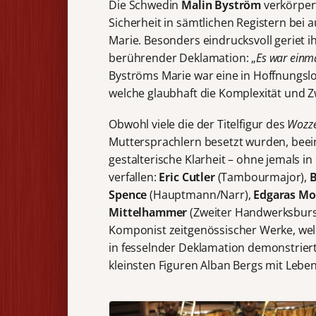
Die Schwedin
Malin Byström
verkörper
Sicherheit in sämtlichen Registern bei a
Marie. Besonders eindrucksvoll geriet i
berührender Deklamation: „
Es war einma
Byströms Marie war eine in Hoffnungslo
welche glaubhaft die Komplexität und Z
Obwohl viele die der Titelfigur des
Wozz
Muttersprachlern besetzt wurden, beein
gestalterische Klarheit – ohne jemals i
verfallen:
Eric Cutler
(Tambourmajor),
B
Spence
(Hauptmann/Narr),
Edgaras Mo
Mittelhammer
(Zweiter Handwerksburs
Komponist zeitgenössischer Werke, wel
in fesselnder Deklamation demonstriert
kleinsten Figuren Alban Bergs mit Lebe