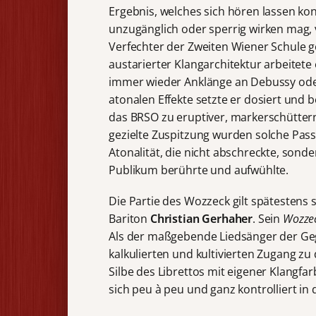
Ergebnis, welches sich hören lassen k
unzugänglich oder sperrig wirken mag, v
Verfechter der Zweiten Wiener Schule 
austarierter Klangarchitektur arbeitete
immer wieder Anklänge an Debussy ode
atonalen Effekte setzte er dosiert und 
das BRSO zu eruptiver, markerschüttern
gezielte Zuspitzung wurden solche Pass
Atonalität, die nicht abschreckte, sond
Publikum berührte und aufwühlte.
Die Partie des Wozzeck gilt spätestens 
Bariton
Christian Gerhaher
. Sein
Wozze
Als der maßgebende Liedsänger der Gege
kalkulierten und kultivierten Zugang zu d
Silbe des Librettos mit eigener Klangfar
sich peu à peu und ganz kontrolliert in