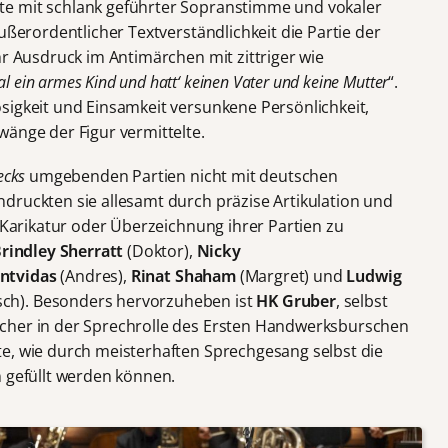
te mit schlank geführter Sopranstimme und vokaler
ußerordentlicher Textverständlichkeit die Partie der
hr Ausdruck im Antimärchen mit zittriger wie
l ein armes Kind und hatt‘ keinen Vater und keine Mutter
“.
sigkeit und Einsamkeit versunkene Persönlichkeit,
wänge der Figur vermittelte.
ecks
umgebenden Partien nicht mit deutschen
druckten sie allesamt durch präzise Artikulation und
n Karikatur oder Überzeichnung ihrer Partien zu
rindley Sherratt
(Doktor),
Nicky
ntvidas
(Andres),
Rinat Shaham
(Margret) und
Ludwig
ch). Besonders hervorzuheben ist
HK Gruber
, selbst
cher in der Sprechrolle des Ersten Handwerksburschen
e, wie durch meisterhaften Sprechgesang selbst die
n gefüllt werden können.