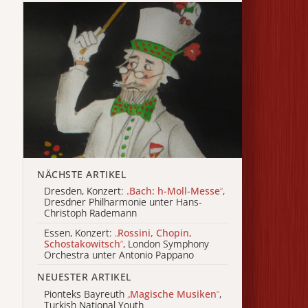
NÄCHSTE ARTIKEL
Dresden, Konzert:
„
Bach: h-Moll-Messe
“
,
Dresdner Philharmonie unter Hans-
Christoph Rademann
Essen, Konzert:
„
Rossini, Chopin,
Schostakowitsch
“
, London Symphony
Orchestra unter Antonio Pappano
NEUESTER ARTIKEL
Pionteks Bayreuth
„
Magische Musiken
“
,
Turkish National Youth