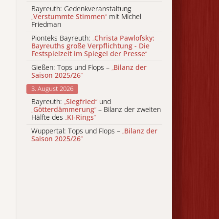
Bayreuth: Gedenkveranstaltung
„
Verstummte Stimmen
“
mit Michel
Friedman
Pionteks Bayreuth:
„
Christa Pawlofsky:
Bayreuths große Verpflichtung - Die
Festspielzeit im Spiegel der Presse
“
Gießen: Tops und Flops –
„
Bilanz der
Saison 2025/26
“
3. August 2026
Bayreuth:
„
Siegfried
“
und
„
Götterdämmerung
“
– Bilanz der zweiten
Hälfte des
„
KI-Rings
“
Wuppertal: Tops und Flops –
„
Bilanz der
Saison 2025/26
“