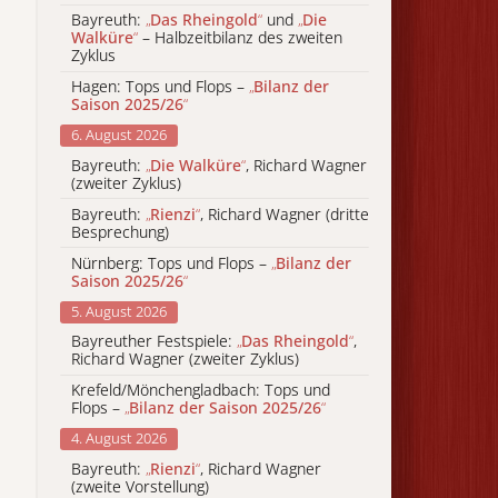
Bayreuth:
„
Das Rheingold
“
und
„
Die
Walküre
“
– Halbzeitbilanz des zweiten
Zyklus
Hagen: Tops und Flops –
„
Bilanz der
Saison 2025/26
“
6. August 2026
Bayreuth:
„
Die Walküre
“
, Richard Wagner
(zweiter Zyklus)
Bayreuth:
„
Rienzi
“
, Richard Wagner (dritte
Besprechung)
Nürnberg: Tops und Flops –
„
Bilanz der
Saison 2025/26
“
5. August 2026
Bayreuther Festspiele:
„
Das Rheingold
“
,
Richard Wagner (zweiter Zyklus)
Krefeld/Mönchengladbach: Tops und
Flops –
„
Bilanz der Saison 2025/26
“
4. August 2026
Bayreuth:
„
Rienzi
“
, Richard Wagner
(zweite Vorstellung)