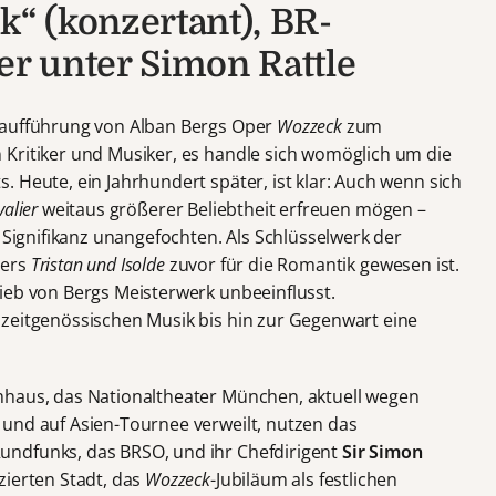
“ (konzertant), BR-
r unter Simon Rattle
raufführung von Alban Bergs Oper
Wozzeck
zum
Kritiker und Musiker, es handle sich womöglich um die
 Heute, ein Jahrhundert später, ist klar: Auch wenn sich
alier
weitaus größerer Beliebtheit erfreuen mögen –
 Signifikanz unangefochten. Als Schlüsselwerk der
ners
Tristan und Isolde
zuvor für die Romantik gewesen ist.
ieb von Bergs Meisterwerk unbeeinflusst.
 zeitgenössischen Musik bis hin zur Gegenwart eine
mhaus, das Nationaltheater München, aktuell wegen
und auf Asien-Tournee verweilt, nutzen das
ndfunks, das BRSO, und ihr Chefdirigent
Sir Simon
ierten Stadt, das
Wozzeck
-Jubiläum als festlichen