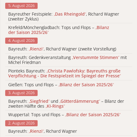
5. August 2026
Bayreuther Festspiele:
„
Das Rheingold
“
, Richard Wagner
(zweiter Zyklus)
Krefeld/Mönchengladbach: Tops und Flops –
„
Bilanz
der Saison 2025/26
“
4. August 2026
Bayreuth:
„
Rienzi
“
, Richard Wagner (zweite Vorstellung)
Bayreuth: Gedenkveranstaltung
„
Verstummte Stimmen
“
mit
Michel Friedman
Pionteks Bayreuth:
„
Christa Pawlofsky: Bayreuths große
Verpflichtung - Die Festspielzeit im Spiegel der Presse
“
Gießen: Tops und Flops –
„
Bilanz der Saison 2025/26
“
3. August 2026
Bayreuth:
„
Siegfried
“
und
„
Götterdämmerung
“
– Bilanz der
zweiten Hälfte des
„
KI-Rings
“
Wuppertal: Tops und Flops –
„
Bilanz der Saison 2025/26
“
2. August 2026
Bayreuth:
„
Rienzi
“
, Richard Wagner