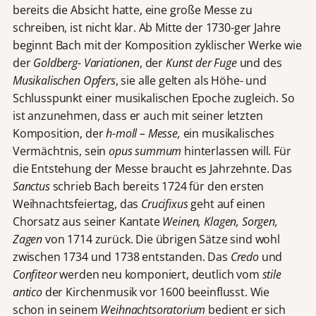
bereits die Absicht hatte, eine große Messe zu
schreiben, ist nicht klar. Ab Mitte der 1730-ger Jahre
beginnt Bach mit der Komposition zyklischer Werke wie
der
Goldberg- Variationen
, der
Kunst der Fuge
und des
Musikalischen Opfers
, sie alle gelten als Höhe- und
Schlusspunkt einer musikalischen Epoche zugleich. So
ist anzunehmen, dass er auch mit seiner letzten
Komposition, der
h-moll – Messe,
ein musikalisches
Vermächtnis, sein
opus summum
hinterlassen will. Für
die Entstehung der Messe braucht es Jahrzehnte. Das
Sanctus
schrieb Bach bereits 1724 für den ersten
Weihnachtsfeiertag, das
Crucifixus
geht auf einen
Chorsatz aus seiner Kantate
Weinen, Klagen, Sorgen,
Zagen
von 1714 zurück. Die übrigen Sätze sind wohl
zwischen 1734 und 1738 entstanden. Das
Credo
und
Confiteor
werden neu komponiert, deutlich vom
stile
antico
der Kirchenmusik vor 1600 beeinflusst. Wie
schon in seinem
Weihnachtsoratorium
bedient er sich