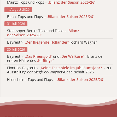
Mainz: Tops und Flops –
„
Bilanz der Saison 2025/26
“
1. August 2026
Bonn: Tops und Flops –
„
Bilanz der Saison 2025/26
“
31. Juli 2026
Staatsoper Berlin: Tops und Flops –
„
Bilanz
der Saison 2025/26
“
Bayreuth:
„
Der fliegende Holländer
“
, Richard Wagner
30. Juli 2026
Bayreuth:
„
Das Rheingold
“
und
„
Die Walküre
“
- Bilanz der
ersten Hälfte des
„
KI-Rings
“
Pionteks Bayreuth:
„
Keine Festspiele im Jubiläumsjahr?
“
- zur
Ausstellung der Siegfried-Wagner-Gesellschaft 2026
Hildesheim: Tops und Flops –
„
Bilanz der Saison 2025/26
“