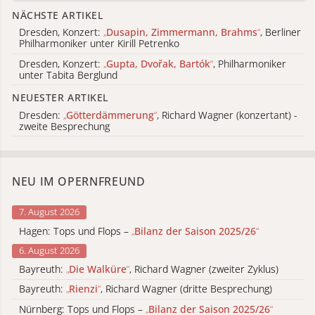
NÄCHSTE ARTIKEL
Dresden, Konzert:
„
Dusapin, Zimmermann, Brahms
“
, Berliner
Philharmoniker unter Kirill Petrenko
Dresden, Konzert:
„
Gupta, Dvořak, Bartók
“
, Philharmoniker
unter Tabita Berglund
NEUESTER ARTIKEL
Dresden:
„
Götterdämmerung
“
, Richard Wagner (konzertant) -
zweite Besprechung
NEU IM OPERNFREUND
7. August 2026
Hagen: Tops und Flops –
„
Bilanz der Saison 2025/26
“
6. August 2026
Bayreuth:
„
Die Walküre
“
, Richard Wagner (zweiter Zyklus)
Bayreuth:
„
Rienzi
“
, Richard Wagner (dritte Besprechung)
Nürnberg: Tops und Flops –
„
Bilanz der Saison 2025/26
“