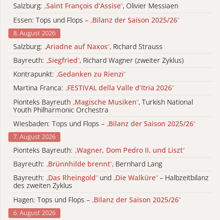
Salzburg:
„
Saint François d’Assise
“
, Olivier Messiaen
Essen: Tops und Flops –
„
Bilanz der Saison 2025/26
“
8. August 2026
Salzburg:
„
Ariadne auf Naxos
“
, Richard Strauss
Bayreuth:
„
Siegfried
“
, Richard Wagner (zweiter Zyklus)
Kontrapunkt:
„
Gedanken zu Rienzi
“
Martina Franca:
„
FESTIVAL della Valle d’Itria 2026
“
Pionteks Bayreuth
„
Magische Musiken
“
, Turkish National
Youth Philharmonic Orchestra
Wiesbaden: Tops und Flops –
„
Bilanz der Saison 2025/26
“
7. August 2026
Pionteks Bayreuth:
„
Wagner, Dom Pedro II. und Liszt
“
Bayreuth:
„
Brünnhilde brennt
“
, Bernhard Lang
Bayreuth:
„
Das Rheingold
“
und
„
Die Walküre
“
– Halbzeitbilanz
des zweiten Zyklus
Hagen: Tops und Flops –
„
Bilanz der Saison 2025/26
“
6. August 2026