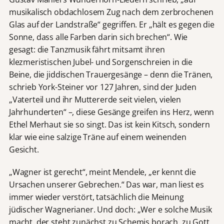
musikalisch obdachlosem Zug nach dem zerbrochenen
Glas auf der Landstraße“ gegriffen. Er „hält es gegen die
Sonne, dass alle Farben darin sich brechen“. Wie
gesagt: die Tanzmusik fährt mitsamt ihren
klezmeristischen Jubel- und Sorgenschreien in die
Beine, die jiddischen Trauergesänge – denn die Tränen,
schrieb York-Steiner vor 127 Jahren, sind der Juden
„Vaterteil und ihr Muttererde seit vielen, vielen
Jahrhunderten“ –, diese Gesänge greifen ins Herz, wenn
Ethel Merhaut sie so singt. Das ist kein Kitsch, sondern
klar wie eine salzige Träne auf einem weinenden
Gesicht.
„Wagner ist gerecht“, meint Mendele, „er kennt die
Ursachen unserer Gebrechen.“ Das war, man liest es
immer wieder verstört, tatsächlich die Meinung
jüdischer Wagnerianer. Und doch: „Wer e solche Musik
macht, der steht zunächst zu Schemis borach, zu Gott