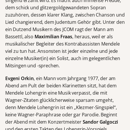
singend erzählt wird. Es macht auch immense Freude,
dem schick und glitzergoldgewandeten Sopran
zuzuhören, dessen klarer Klang, zwischen Chanson und
Lied changierend, dem Judentum Gehör gibt. Unter den
ein Dutzend Musikern des JCOM ragt der Mann am
Bassettl, also
Maximilian Fraas
, heraus, weil er als
musikalischer Begleiter des Kontrabassisten Mendele
viel zu tun hat. Ansonsten ist jeder einzelne und jede
einzelne Musiker(in) ein Solist, auch im gelegentlichen
Mitsingen und -sprechen.
Evgeni Orkin
, ein Mann vom Jahrgang 1977, der am
Abend am Pult der beiden Klarinetten sitzt, hat dem
Mendele Lohengrin eine Musik verpasst, die mit
Wagner-Zitaten glücklicherweise sparsam umgeht,
denn Mendele Lohengrin ist ein „Klezmer-Singspiel“,
keine Wagner-Paraphrase oder gar Parodie. Beginnt
der Abend mit dem Konzertmeister
Sandor Galgoczi
und den ersten Takten des Lohengrin-Vorspiels,