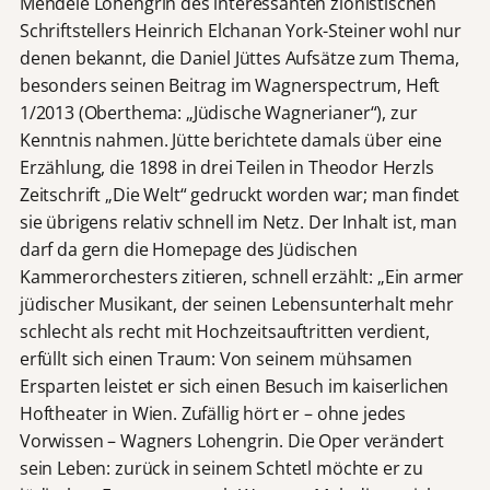
Mendele Lohengrin des interessanten zionistischen
Schriftstellers Heinrich Elchanan York-Steiner wohl nur
denen bekannt, die Daniel Jüttes Aufsätze zum Thema,
besonders seinen Beitrag im Wagnerspectrum, Heft
1/2013 (Oberthema: „Jüdische Wagnerianer“), zur
Kenntnis nahmen. Jütte berichtete damals über eine
Erzählung, die 1898 in drei Teilen in Theodor Herzls
Zeitschrift „Die Welt“ gedruckt worden war; man findet
sie übrigens relativ schnell im Netz. Der Inhalt ist, man
darf da gern die Homepage des Jüdischen
Kammerorchesters zitieren, schnell erzählt: „Ein armer
jüdischer Musikant, der seinen Lebensunterhalt mehr
schlecht als recht mit Hochzeitsauftritten verdient,
erfüllt sich einen Traum: Von seinem mühsamen
Ersparten leistet er sich einen Besuch im kaiserlichen
Hoftheater in Wien. Zufällig hört er – ohne jedes
Vorwissen – Wagners Lohengrin. Die Oper verändert
sein Leben: zurück in seinem Schtetl möchte er zu