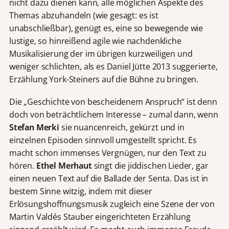
nicht dazu dienen kann, alle möglichen Aspekte des
Themas abzuhandeln (wie gesagt: es ist
unabschließbar), genügt es, eine so bewegende wie
lustige, so hinreißend agile wie nachdenkliche
Musikalisierung der im übrigen kurzweiligen und
weniger schlichten, als es Daniel Jütte 2013 suggerierte,
Erzählung York-Steiners auf die Bühne zu bringen.
Die „Geschichte von bescheidenem Anspruch“ ist denn
doch von beträchtlichem Interesse – zumal dann, wenn
Stefan Merki
sie nuancenreich, gekürzt und in
einzelnen Episoden sinnvoll umgestellt spricht. Es
macht schon immenses Vergnügen, nur den Text zu
hören.
Ethel Merhaut
singt die jiddischen Lieder, gar
einen neuen Text auf die Ballade der Senta. Das ist in
bestem Sinne witzig, indem mit dieser
Erlösungshoffnungsmusik zugleich eine Szene der von
Martin Valdés Stauber eingerichteten Erzählung