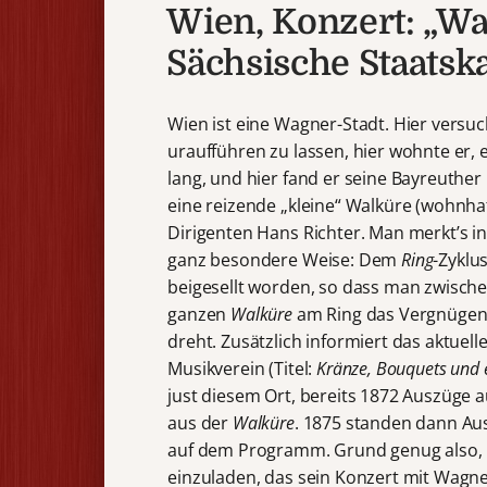
Wien, Konzert: „Wa
Sächsische Staatska
Wien ist eine Wagner-Stadt. Hier vers
uraufführen zu lassen, hier wohnte er,
lang, und hier fand er seine Bayreuthe
eine reizende „kleine“ Walküre (wohnh
Dirigenten Hans Richter. Man merkt’s i
ganz besondere Weise: Dem
Ring
-Zyklu
beigesellt worden, so dass man zwisch
ganzen
Walküre
am Ring das Vergnügen 
dreht. Zusätzlich informiert das aktuel
Musikverein (Titel:
Kränze, Bouquets und e
just diesem Ort, bereits 1872 Auszüge 
aus der
Walküre
. 1875 standen dann Au
auf dem Programm. Grund genug also, 
einzuladen, das sein Konzert mit Wagn