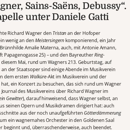
gner, Sains-Saëns, Debussy“.
pelle unter Daniele Gatti
uchte Richard Wagner den
Tristan
an der Hofoper
 ein wenig an den
Meistersingern
komponierend, ein Jahr
r Brünnhilde Amalie Materna, auch, mit Antonie Amann,
aft Papagenogasse 25) – und den Bayreuther
Ring
-
n diesem Mai, rund um Wagners 213. Geburtstag, auf
s an der Staatsoper sind einige Abende im Musikverein
en dem ersten
Walküre
-Akt im Musikverein und der
hat, ein Konzert zu besuchen, das sich rund um Wagner
le Journal des Musikvereins über Richard Wagner im
in Gewitter
), darauf hinweisend, dass Wagner selbst, an
aus seinen Opern und Musikdramen dirigiert hat: auch
sschnitte aus der noch unaufgeführten
Götterdämmerung
um ein wagnernahes Orchester in den Goldenen Saal
er beginnt und, überraschenderweise, auch beendet.