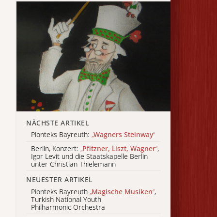
NÄCHSTE ARTIKEL
Pionteks Bayreuth:
„
Wagners Steinway
“
Berlin, Konzert:
„
Pfitzner, Liszt, Wagner
“
,
Igor Levit und die Staatskapelle Berlin
unter Christian Thielemann
NEUESTER ARTIKEL
Pionteks Bayreuth
„
Magische Musiken
“
,
Turkish National Youth
Philharmonic Orchestra