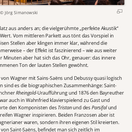
© Jörg Simanowski
atz aus anders an; die vielgerühmte „perfekte Akustik“
r Wert. Vom mittleren Parkett aus tönt das Vorspiel in
isen Stellen aber klingen immer klar, während die
rweise – der Effekt ist faszinierend – wie aus weiter
r Minuten aber hat sich das Ohr, genauer: das innere
mmenen Ton der lauten Stellen gewöhnt.
von Wagner mit Sains-Saëns und Debussy quasi logisch
n sind es die biographischen Zusammenhänge: Saint-
ünchner
Rheingold
-Uraufführung und 1876 den Bayreuther
 war auch in Wahnfried klavierspielend zu Gast und
ehrte den Komponisten des
Tristan
und des
Parsifal
und
reifen Wagner inspirieren. Beiden Franzosen aber ist
nerianer waren, sondern ihren eigenen Stil kreierten.
von Saint-Saëns, befindet man sich zeitlich im