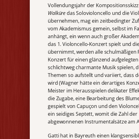
Vollendungsjahr der Kompositionsskiz
Walküre
das Solovioloncello und die Vi
übernehmen, mag ein zeitbedingter Zufa
vom Akademismus gemein, selbst im Fall
anhängt, ein wenn auch großer Akademi
das 1. Violoncello-Konzert spielt und d
übernimmt, werden alle schulmäßigen F
Konzert für einen glänzend aufgelegten 
schlichtweg charmante Musik spielen, di
Themen so aufstellt und variiert, dass 
wird (Wagner hätte ein derartiges Konze
Meister im Herausspielen delikater Effekt
die Zugabe, eine Bearbeitung des Blum
gespielt von Capuçon und den Violoncell
ein seidiges Septett, womit die Zahl de
abgewonnenen Instrumentalsätze am Abe
Gatti hat in Bayreuth einen klangsensib