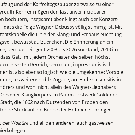
ufzug und der Karfreitagszauber zeitweise zu einer
ayreuth-Kenner mögen den fast unvermeidbaren
n bedauern, insgesamt aber klingt auch der Konzert-
l, dass die Folge Wagner-Debussy völlig stimmig ist. Mit
Staatskapelle die Linie der Klang- und Farbausleuchtung
gsvoll, bewusst aufzudrehen. Die Erinnerung an ein
ce, dem der Dirigent 2008 bis 2026 vorstand, 2013 im
, dass Gatti mit jedem Orchester die selben höchst
n den leisesten Bereich, den man „impressionistisch“
r ist also ebenso logisch wie die umgekehrte: Vorspiel
en, als weitere noble Zugabe, am Ende so sensitiv in
Hörers und wohl nicht allein des Wagner-Liebhabers
s Dresdner Klangkörpers im Raumkunstwerk Goldener
er Stadt, die 1862 nach Dutzenden von Proben den
ltende Stück auf die Bühne der Hofoper zu bringen.
t der
Walküre
und all den anderen, auch gastweisen
erkollegen.