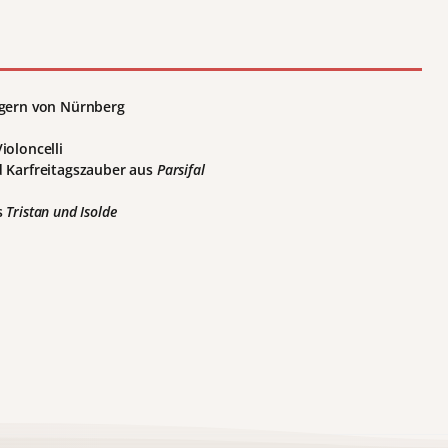
ngern von Nürnberg
ioloncelli
d Karfreitagszauber aus
Parsifal
s
Tristan und Isolde