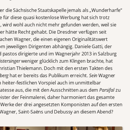
r die Sächsische Staatskapelle jemals als „Wunderharfe“
e für diese quasi kostenlose Werbung hat sich trotz
n, wird wohl auch nicht mehr gefunden werden, weil sie
ner hätte Recht gehabt. Die Dresdner verfügen seit
Sachen Wagner, die einen eigenen Originalitätswert
m jeweiligen Dirigenten abhängig. Daniele Gatti, der
 pastos dirigierte und im Wagnerjahr 2013 in Salzburg
stersinger
weniger glücklich zum Klingen brachte, hat
 Christian Thielemann. Doch mit den ersten Takten des
nberg
hat er bereits das Publikum erreicht.
Sein
Wagner
 heiter-festlichen Vorspiel auch im unmittelbar
atesse aus, die mit den Ausschnitten aus dem
Parsifal
zu
meister der Feinmalerei, daher harmoniert das gesamte
 Werke der drei angesetzten Komponisten auf den ersten
n Wagner, Saint-Saëns und Debussy an diesem Abend?