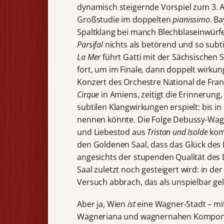
dynamisch steigernde Vorspiel zum 3. A
Großstudie im doppelten
pianissimo
. B
Spaltklang bei manch Blechblaseinwürfe
Parsifal
nichts als betörend und so subti
La Mer
führt Gatti mit der Sächsischen 
fort, um im Finale, dann doppelt wirkun
Konzert des Orchestre National de Fran
Cirque
in Amiens, zeitigt die Erinnerung
subtilen Klangwirkungen erspielt: bis i
nennen könnte. Die Folge Debussy-Wagne
und Liebestod aus
Tristan und Isolde
komm
den Goldenen Saal, dass das Glück des 
angesichts der stupenden Qualität de
Saal zuletzt noch gesteigert wird: in d
Versuch abbrach, das als unspielbar ge
Aber ja, Wien
ist
eine Wagner-Stadt – mi
Wagneriana und wagnernahen Komponi