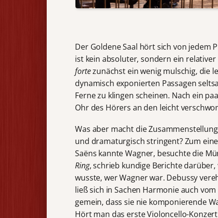
Der Goldene Saal hört sich von jedem Pl
ist kein absoluter, sondern ein relative
forte
zunächst ein wenig mulschig, die le
dynamisch exponierten Passagen seltsame
Ferne zu klingen scheinen. Nach ein paa
Ohr des Hörers an den leicht verschwo
Was aber macht die Zusammenstellung 
und dramaturgisch stringent? Zum eine
Saëns kannte Wagner, besuchte die M
Ring
, schrieb kundige Berichte darüber,
wusste, wer Wagner war. Debussy ver
ließ sich in Sachen Harmonie auch vom 
gemein, dass sie nie komponierende Wag
Hört man das erste Violoncello-Konzert 