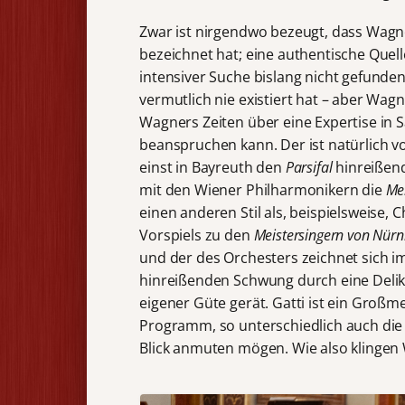
Zwar ist nirgendwo bezeugt, dass Wagne
bezeichnet hat; eine authentische Quell
intensiver Suche bislang nicht gefunde
vermutlich nie existiert hat – aber Wag
Wagners Zeiten über eine Expertise in 
beanspruchen kann. Der ist natürlich vo
einst in Bayreuth den
Parsifal
hinreißend
mit den Wiener Philharmonikern die
Mei
einen anderen Stil als, beispielsweise,
Vorspiels zu den
Meistersingern von Nür
und der des Orchesters zeichnet sich im
hinreißenden Schwung durch eine Delik
eigener Güte gerät. Gatti ist ein Groß
Programm, so unterschiedlich auch die
Blick anmuten mögen. Wie also klinge