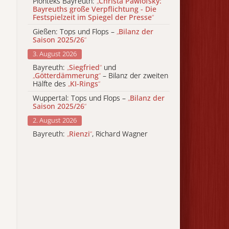
Pionteks Bayreuth:
„
Christa Pawlofsky:
Bayreuths große Verpflichtung - Die
Festspielzeit im Spiegel der Presse
“
Gießen: Tops und Flops –
„
Bilanz der
Saison 2025/26
“
3. August 2026
Bayreuth:
„
Siegfried
“
und
„
Götterdämmerung
“
– Bilanz der zweiten
Hälfte des
„
KI-Rings
“
Wuppertal: Tops und Flops –
„
Bilanz der
Saison 2025/26
“
2. August 2026
Bayreuth:
„
Rienzi
“
, Richard Wagner