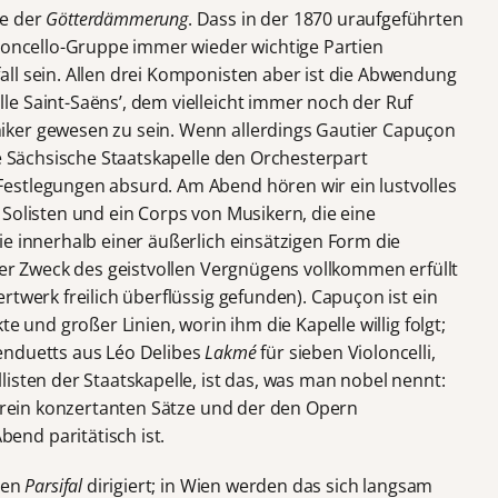
ze der
Götterdämmerung
. Dass in der 1870 uraufgeführten
oloncello-Gruppe immer wieder wichtige Partien
ll sein. Allen drei Komponisten aber ist die Abwendung
e Saint-Saëns’, dem vielleicht immer noch der Ruf
ker gewesen zu sein. Wenn allerdings Gautier Capuçon
ie Sächsische Staatskapelle den Orchesterpart
estlegungen absurd. Am Abend hören wir ein lustvolles
Solisten und ein Corps von Musikern, die eine
e innerhalb einer äußerlich einsätzigen Form die
der Zweck des geistvollen Vergnügens vollkommen erfüllt
rtwerk freilich überflüssig gefunden). Capuçon ist ein
e und großer Linien, worin ihm die Kapelle willig folgt;
enduetts aus Léo Delibes
Lakmé
für sieben Violoncelli,
isten der Staatskapelle, ist das, was man nobel nennt:
r rein konzertanten Sätze und der den Opern
nd paritätisch ist.
len
Parsifal
dirigiert; in Wien werden das sich langsam