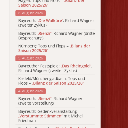
Hagen: Tops und Flops –
„
Bilanz der
Saison 2025/26
“
6. August 2026
Bayreuth:
„
Die Walküre
“
, Richard Wagner
(zweiter Zyklus)
Bayreuth:
„
Rienzi
“
, Richard Wagner (dritte
Besprechung)
Nürnberg: Tops und Flops –
„
Bilanz der
Saison 2025/26
“
5. August 2026
Bayreuther Festspiele:
„
Das Rheingold
“
,
Richard Wagner (zweiter Zyklus)
Krefeld/Mönchengladbach: Tops und
Flops –
„
Bilanz der Saison 2025/26
“
4. August 2026
Bayreuth:
„
Rienzi
“
, Richard Wagner
(zweite Vorstellung)
Bayreuth: Gedenkveranstaltung
„
Verstummte Stimmen
“
mit Michel
Friedman