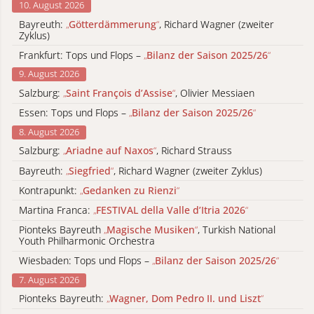
10. August 2026
Bayreuth:
„
Götterdämmerung
“
, Richard Wagner (zweiter
Zyklus)
Frankfurt: Tops und Flops –
„
Bilanz der Saison 2025/26
“
9. August 2026
Salzburg:
„
Saint François d’Assise
“
, Olivier Messiaen
Essen: Tops und Flops –
„
Bilanz der Saison 2025/26
“
8. August 2026
Salzburg:
„
Ariadne auf Naxos
“
, Richard Strauss
Bayreuth:
„
Siegfried
“
, Richard Wagner (zweiter Zyklus)
Kontrapunkt:
„
Gedanken zu Rienzi
“
Martina Franca:
„
FESTIVAL della Valle d’Itria 2026
“
Pionteks Bayreuth
„
Magische Musiken
“
, Turkish National
Youth Philharmonic Orchestra
Wiesbaden: Tops und Flops –
„
Bilanz der Saison 2025/26
“
7. August 2026
Pionteks Bayreuth:
„
Wagner, Dom Pedro II. und Liszt
“