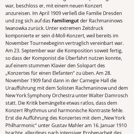
war, beschloss er, mit einem neuen Konzert
anzureisen. Im April 1909 verließ die Familie Dresden
und zog sich auf das
Familiengut
der Rachmaninows
Iwanowka zurück. Unter extremen Zeitdruck
komponierte er sein d-Moll-Konzert, weil bereits im
November Tourneebeginn vertraglich vereinbart war.
Am 23. September war die Komposition soweit fertig,
so dass der Komponist die Überfahrt nutzen konnte,
auf einem stummen Klavier den Solopart des
„Konzertes für einen Elefanten“ zu üben. Am 28.
November 1909 fand dann in der Carnegie Hall die
Uraufführung mit dem Solisten Rachmaninow und dem
New York Symphony Orchestra unter Walter Damrosch
statt. Die Kritik bemängelte etwas ratlos, dass dem
Konzert Rhythmus und harmonische Kontraste fehle.
Erst die Aufführung des Konzertes mit dem „New York
Philharmonic“ unter Gustav Mahler am 16. Januar 1910
brachte, allerdings nach intensiver Probenarbeit des