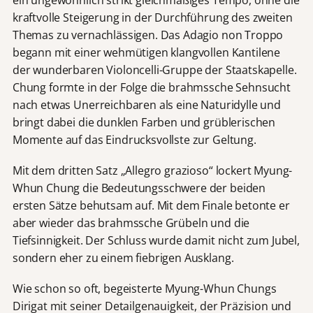
ein ungewöhnlich strikt gleichmäßiges Tempo, ohne die
kraftvolle Steigerung in der Durchführung des zweiten
Themas zu vernachlässigen. Das Adagio non Troppo
begann mit einer wehmütigen klangvollen Kantilene
der wunderbaren Violoncelli-Gruppe der Staatskapelle.
Chung formte in der Folge die brahmssche Sehnsucht
nach etwas Unerreichbaren als eine Naturidylle und
bringt dabei die dunklen Farben und grüblerischen
Momente auf das Eindrucksvollste zur Geltung.
Mit dem dritten Satz „Allegro grazioso“ lockert Myung-
Whun Chung die Bedeutungsschwere der beiden
ersten Sätze behutsam auf. Mit dem Finale betonte er
aber wieder das brahmssche Grübeln und die
Tiefsinnigkeit. Der Schluss wurde damit nicht zum Jubel,
sondern eher zu einem fiebrigen Ausklang.
Wie schon so oft, begeisterte Myung-Whun Chungs
Dirigat mit seiner Detailgenauigkeit, der Präzision und