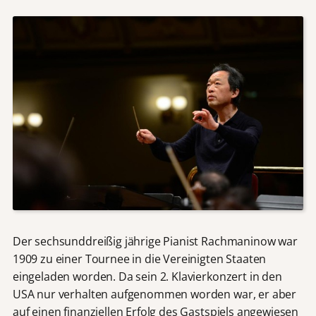
Der sechsunddreißig jährige Pianist Rachmaninow war
1909 zu einer Tournee in die Vereinigten Staaten
eingeladen worden. Da sein 2. Klavierkonzert in den
USA nur verhalten aufgenommen worden war, er aber
auf einen finanziellen Erfolg des Gastspiels angewiesen