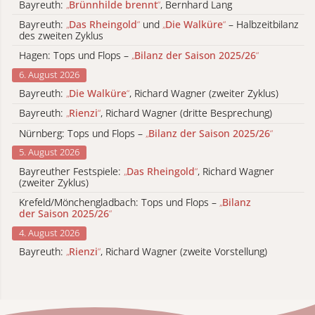
Bayreuth:
„
Brünnhilde brennt
“
, Bernhard Lang
Bayreuth:
„
Das Rheingold
“
und
„
Die Walküre
“
– Halbzeitbilanz
des zweiten Zyklus
Hagen: Tops und Flops –
„
Bilanz der Saison 2025/26
“
6. August 2026
Bayreuth:
„
Die Walküre
“
, Richard Wagner (zweiter Zyklus)
Bayreuth:
„
Rienzi
“
, Richard Wagner (dritte Besprechung)
Nürnberg: Tops und Flops –
„
Bilanz der Saison 2025/26
“
5. August 2026
Bayreuther Festspiele:
„
Das Rheingold
“
, Richard Wagner
(zweiter Zyklus)
Krefeld/Mönchengladbach: Tops und Flops –
„
Bilanz
der Saison 2025/26
“
4. August 2026
Bayreuth:
„
Rienzi
“
, Richard Wagner (zweite Vorstellung)