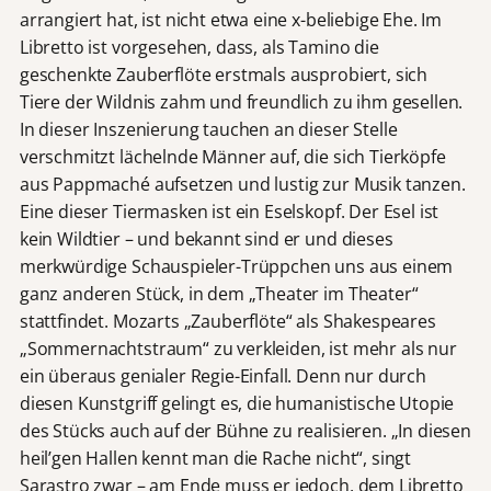
arrangiert hat, ist nicht etwa eine x-beliebige Ehe. Im
Libretto ist vorgesehen, dass, als Tamino die
geschenkte Zauberflöte erstmals ausprobiert, sich
Tiere der Wildnis zahm und freundlich zu ihm gesellen.
In dieser Inszenierung tauchen an dieser Stelle
verschmitzt lächelnde Männer auf, die sich Tierköpfe
aus Pappmaché aufsetzen und lustig zur Musik tanzen.
Eine dieser Tiermasken ist ein Eselskopf. Der Esel ist
kein Wildtier – und bekannt sind er und dieses
merkwürdige Schauspieler-Trüppchen uns aus einem
ganz anderen Stück, in dem „Theater im Theater“
stattfindet. Mozarts „Zauberflöte“ als Shakespeares
„Sommernachtstraum“ zu verkleiden, ist mehr als nur
ein überaus genialer Regie-Einfall. Denn nur durch
diesen Kunstgriff gelingt es, die humanistische Utopie
des Stücks auch auf der Bühne zu realisieren. „In diesen
heil’gen Hallen kennt man die Rache nicht“, singt
Sarastro zwar – am Ende muss er jedoch, dem Libretto