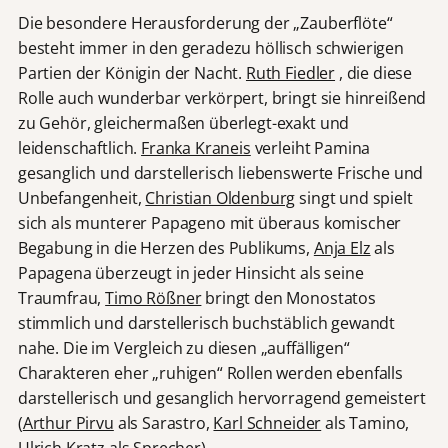
Die besondere Herausforderung der „Zauberflöte“
besteht immer in den geradezu höllisch schwierigen
Partien der Königin der Nacht.
Ruth Fiedler
, die diese
Rolle auch wunderbar verkörpert, bringt sie hinreißend
zu Gehör, gleichermaßen überlegt-exakt und
leidenschaftlich.
Franka Kraneis
verleiht Pamina
gesanglich und darstellerisch liebenswerte Frische und
Unbefangenheit,
Christian Oldenburg
singt und spielt
sich als munterer Papageno mit überaus komischer
Begabung in die Herzen des Publikums,
Anja Elz
als
Papagena überzeugt in jeder Hinsicht als seine
Traumfrau,
Timo Rößner
bringt den Monostatos
stimmlich und darstellerisch buchstäblich gewandt
nahe. Die im Vergleich zu diesen „auffälligen“
Charakteren eher „ruhigen“ Rollen werden ebenfalls
darstellerisch und gesanglich hervorragend gemeistert
(
Arthur Pirvu
als Sarastro,
Karl Schneider
als Tamino,
Ulrich Kratz
als Sprecher).