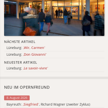
NÄCHSTE ARTIKEL
Lüneburg:
„
Wir, Carmen
“
Lüneburg:
„
Don Giovanni
“
NEUESTER ARTIKEL
Lüneburg:
„
Le savoir-vivre
“
NEU IM OPERNFREUND
8. August 2026
Bayreuth:
„
Siegfried
“
, Richard Wagner (zweiter Zyklus)