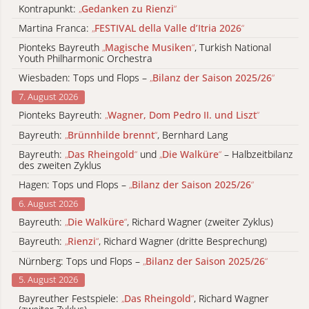
Kontrapunkt:
„
Gedanken zu Rienzi
“
Martina Franca:
„
FESTIVAL della Valle d’Itria 2026
“
Pionteks Bayreuth
„
Magische Musiken
“
, Turkish National
Youth Philharmonic Orchestra
Wiesbaden: Tops und Flops –
„
Bilanz der Saison 2025/26
“
7. August 2026
Pionteks Bayreuth:
„
Wagner, Dom Pedro II. und Liszt
“
Bayreuth:
„
Brünnhilde brennt
“
, Bernhard Lang
Bayreuth:
„
Das Rheingold
“
und
„
Die Walküre
“
– Halbzeitbilanz
des zweiten Zyklus
Hagen: Tops und Flops –
„
Bilanz der Saison 2025/26
“
6. August 2026
Bayreuth:
„
Die Walküre
“
, Richard Wagner (zweiter Zyklus)
Bayreuth:
„
Rienzi
“
, Richard Wagner (dritte Besprechung)
Nürnberg: Tops und Flops –
„
Bilanz der Saison 2025/26
“
5. August 2026
Bayreuther Festspiele:
„
Das Rheingold
“
, Richard Wagner