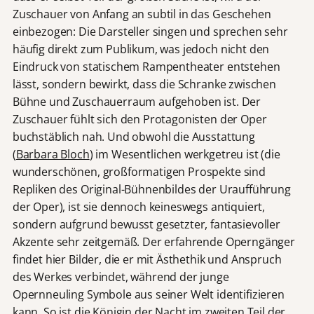
Zuschauer von Anfang an subtil in das Geschehen
einbezogen: Die Darsteller singen und sprechen sehr
häufig direkt zum Publikum, was jedoch nicht den
Eindruck von statischem Rampentheater entstehen
lässt, sondern bewirkt, dass die Schranke zwischen
Bühne und Zuschauerraum aufgehoben ist. Der
Zuschauer fühlt sich den Protagonisten der Oper
buchstäblich nah. Und obwohl die Ausstattung
(
Barbara Bloch
) im Wesentlichen werkgetreu ist (die
wunderschönen, großformatigen Prospekte sind
Repliken des Original-Bühnenbildes der Uraufführung
der Oper), ist sie dennoch keineswegs antiquiert,
sondern aufgrund bewusst gesetzter, fantasievoller
Akzente sehr zeitgemäß. Der erfahrende Operngänger
findet hier Bilder, die er mit Ästhethik und Anspruch
des Werkes verbindet, während der junge
Opernneuling Symbole aus seiner Welt identifizieren
kann. So ist die Königin der Nacht im zweiten Teil der