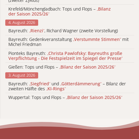
(zweiter Zyklus)
Krefeld/Mönchengladbach: Tops und Flops –
„
Bilanz
der Saison 2025/26
“
4. August 2026
Bayreuth:
„
Rienzi
“
, Richard Wagner (zweite Vorstellung)
Bayreuth: Gedenkveranstaltung
„
Verstummte Stimmen
“
mit
Michel Friedman
Pionteks Bayreuth:
„
Christa Pawlofsky: Bayreuths große
Verpflichtung - Die Festspielzeit im Spiegel der Presse
“
Gießen: Tops und Flops –
„
Bilanz der Saison 2025/26
“
3. August 2026
Bayreuth:
„
Siegfried
“
und
„
Götterdämmerung
“
– Bilanz der
zweiten Hälfte des
„
KI-Rings
“
Wuppertal: Tops und Flops –
„
Bilanz der Saison 2025/26
“