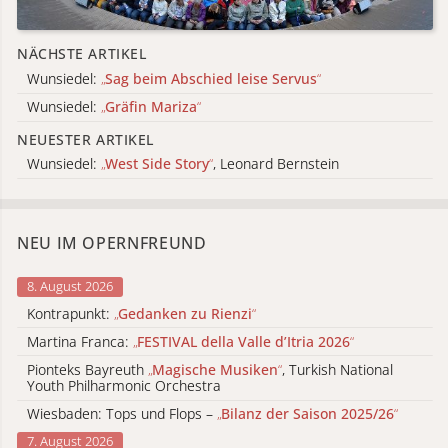
NÄCHSTE ARTIKEL
Wunsiedel:
„
Sag beim Abschied leise Servus
“
Wunsiedel:
„
Gräfin Mariza
“
NEUESTER ARTIKEL
Wunsiedel:
„
West Side Story
“
, Leonard Bernstein
NEU IM OPERNFREUND
8. August 2026
Kontrapunkt:
„
Gedanken zu Rienzi
“
Martina Franca:
„
FESTIVAL della Valle d’Itria 2026
“
Pionteks Bayreuth
„
Magische Musiken
“
, Turkish National
Youth Philharmonic Orchestra
Wiesbaden: Tops und Flops –
„
Bilanz der Saison 2025/26
“
7. August 2026