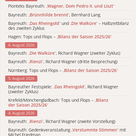
Pionteks Bayreuth:
„
Wagner, Dom Pedro II. und Liszt
“
Bayreuth:
„
Brünnhilde brennt
“
, Bernhard Lang
Bayreuth:
„
Das Rheingold
“
und
„
Die Walküre
“
– Halbzeitbilanz
des zweiten Zyklus
Hagen: Tops und Flops –
„
Bilanz der Saison 2025/26
“
6. August 2026
Bayreuth:
„
Die Walküre
“
, Richard Wagner (zweiter Zyklus)
Bayreuth:
„
Rienzi
“
, Richard Wagner (dritte Besprechung)
Nürnberg: Tops und Flops –
„
Bilanz der Saison 2025/26
“
5. August 2026
Bayreuther Festspiele:
„
Das Rheingold
“
, Richard Wagner
(zweiter Zyklus)
Krefeld/Mönchengladbach: Tops und Flops –
„
Bilanz
der Saison 2025/26
“
4. August 2026
Bayreuth:
„
Rienzi
“
, Richard Wagner (zweite Vorstellung)
Bayreuth: Gedenkveranstaltung
„
Verstummte Stimmen
“
mit
Michel Friedman