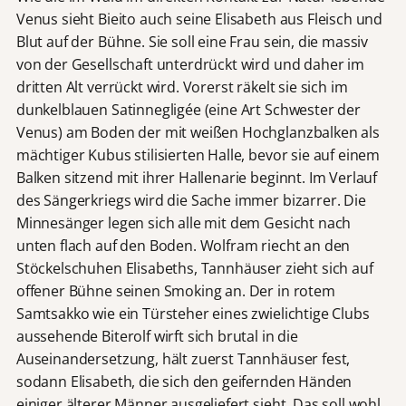
Venus sieht Bieito auch seine Elisabeth aus Fleisch und
Blut auf der Bühne. Sie soll eine Frau sein, die massiv
von der Gesellschaft unterdrückt wird und daher im
dritten Alt verrückt wird. Vorerst räkelt sie sich im
dunkelblauen Satinnegligée (eine Art Schwester der
Venus) am Boden der mit weißen Hochglanzbalken als
mächtiger Kubus stilisierten Halle, bevor sie auf einem
Balken sitzend mit ihrer Hallenarie beginnt. Im Verlauf
des Sängerkriegs wird die Sache immer bizarrer. Die
Minnesänger legen sich alle mit dem Gesicht nach
unten flach auf den Boden. Wolfram riecht an den
Stöckelschuhen Elisabeths, Tannhäuser zieht sich auf
offener Bühne seinen Smoking an. Der in rotem
Samtsakko wie ein Türsteher eines zwielichtige Clubs
aussehende Biterolf wirft sich brutal in die
Auseinandersetzung, hält zuerst Tannhäuser fest,
sodann Elisabeth, die sich den geifernden Händen
einiger älterer Männer ausgeliefert sieht. Das soll wohl