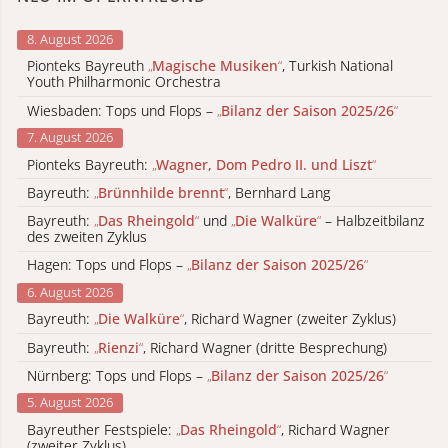
8. August 2026
Pionteks Bayreuth
„
Magische Musiken
“
, Turkish National
Youth Philharmonic Orchestra
Wiesbaden: Tops und Flops –
„
Bilanz der Saison 2025/26
“
7. August 2026
Pionteks Bayreuth:
„
Wagner, Dom Pedro II. und Liszt
“
Bayreuth:
„
Brünnhilde brennt
“
, Bernhard Lang
Bayreuth:
„
Das Rheingold
“
und
„
Die Walküre
“
– Halbzeitbilanz
des zweiten Zyklus
Hagen: Tops und Flops –
„
Bilanz der Saison 2025/26
“
6. August 2026
Bayreuth:
„
Die Walküre
“
, Richard Wagner (zweiter Zyklus)
Bayreuth:
„
Rienzi
“
, Richard Wagner (dritte Besprechung)
Nürnberg: Tops und Flops –
„
Bilanz der Saison 2025/26
“
5. August 2026
Bayreuther Festspiele:
„
Das Rheingold
“
, Richard Wagner
(zweiter Zyklus)