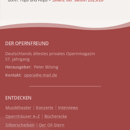
DER OPERNFREUND
Deutschlands ältestes privates
Opernmagazin
57. Jahrgang
Herausgeber
: Peter Bilsing
Kontakt
:
opera@e.mail.de
ENTDECKEN
Musiktheater
Konzerte
Interviews
Opernhäuser A–Z
Bücherecke
Silberscheiben
Der OF-Stern