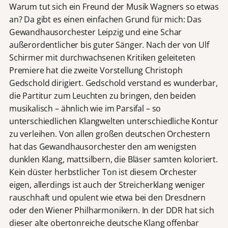
Warum tut sich ein Freund der Musik Wagners so etwas
an? Da gibt es einen einfachen Grund für mich: Das
Gewandhausorchester Leipzig und eine Schar
außerordentlicher bis guter Sänger. Nach der von Ulf
Schirmer mit durchwachsenen Kritiken geleiteten
Premiere hat die zweite Vorstellung Christoph
Gedschold dirigiert. Gedschold verstand es wunderbar,
die Partitur zum Leuchten zu bringen, den beiden
musikalisch – ähnlich wie im Parsifal – so
unterschiedlichen Klangwelten unterschiedliche Kontur
zu verleihen. Von allen großen deutschen Orchestern
hat das Gewandhausorchester den am wenigsten
dunklen Klang, mattsilbern, die Bläser samten koloriert.
Kein düster herbstlicher Ton ist diesem Orchester
eigen, allerdings ist auch der Streicherklang weniger
rauschhaft und opulent wie etwa bei den Dresdnern
oder den Wiener Philharmonikern. In der DDR hat sich
dieser alte obertonreiche deutsche Klang offenbar