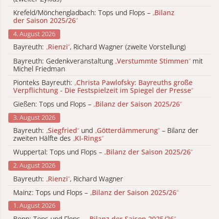
Krefeld/Mönchengladbach: Tops und Flops –
„
Bilanz
der Saison 2025/26
“
4. August 2026
Bayreuth:
„
Rienzi
“
, Richard Wagner (zweite Vorstellung)
Bayreuth: Gedenkveranstaltung
„
Verstummte Stimmen
“
mit
Michel Friedman
Pionteks Bayreuth:
„
Christa Pawlofsky: Bayreuths große
Verpflichtung - Die Festspielzeit im Spiegel der Presse
“
Gießen: Tops und Flops –
„
Bilanz der Saison 2025/26
“
3. August 2026
Bayreuth:
„
Siegfried
“
und
„
Götterdämmerung
“
– Bilanz der
zweiten Hälfte des
„
KI-Rings
“
Wuppertal: Tops und Flops –
„
Bilanz der Saison 2025/26
“
2. August 2026
Bayreuth:
„
Rienzi
“
, Richard Wagner
Mainz: Tops und Flops –
„
Bilanz der Saison 2025/26
“
1. August 2026
Bonn: Tops und Flops –
„
Bilanz der Saison 2025/26
“