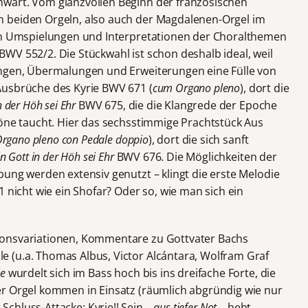
wart. Vom glanzvollen Beginn der französischen
 beiden Orgeln, also auch der Magdalenen-Orgel im
ten Umspielungen und Interpretationen der Choralthemen
WV 552/2. Die Stückwahl ist schon deshalb ideal, weil
ungen, Übermalungen und Erweiterungen eine Fülle von
Ausbrüche des Kyrie BWV 671 (
cum Organo pleno
), dort die
in der Höh sei Ehr
BWV 675, die die Klangrede der Epoche
töne taucht. Hier das sechsstimmige Prachtstück Aus
rgano pleno con Pedale doppio
), dort die sich sanft
in Gott in der Höh sei Ehr
BWV 676. Die Möglichkeiten der
ung werden extensiv genutzt – klingt die erste Melodie
1 nicht wie ein Shofar? Oder so, wie man sich ein
ionsvariationen, Kommentare zu Gottvater Bachs
 (u.a. Thomas Albus, Victor Alcántara, Wolfram Graf
ie
wurdelt sich im Bass hoch bis ins dreifache Forte, die
er Orgel kommen in Einsatz (räumlich abgründig wie nur
r Schluss-Attacke: Kyrie!! Sein
…aus tiefer Not…
hebt