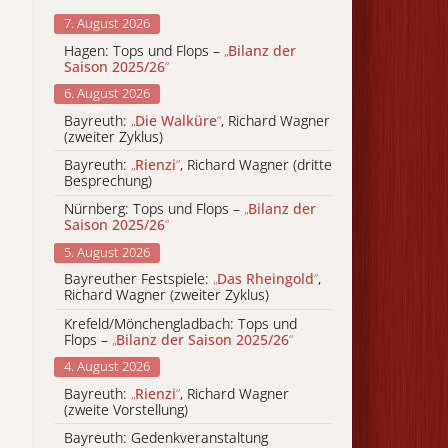
7. August 2026
Hagen: Tops und Flops –
„
Bilanz der
Saison 2025/26
“
6. August 2026
Bayreuth:
„
Die Walküre
“
, Richard Wagner
(zweiter Zyklus)
Bayreuth:
„
Rienzi
“
, Richard Wagner (dritte
Besprechung)
Nürnberg: Tops und Flops –
„
Bilanz der
Saison 2025/26
“
5. August 2026
Bayreuther Festspiele:
„
Das Rheingold
“
,
Richard Wagner (zweiter Zyklus)
Krefeld/Mönchengladbach: Tops und
Flops –
„
Bilanz der Saison 2025/26
“
4. August 2026
Bayreuth:
„
Rienzi
“
, Richard Wagner
(zweite Vorstellung)
Bayreuth: Gedenkveranstaltung