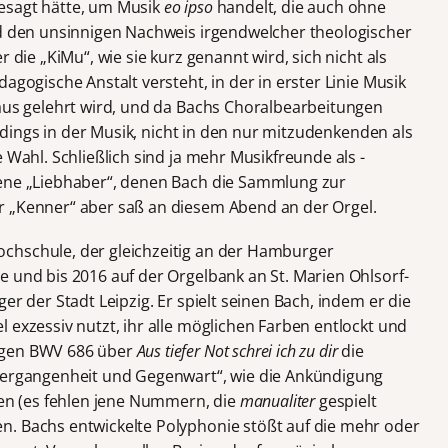
esagt hätte, um Musik
eo ipso
handelt, die auch ohne
nd den unsinnigen Nachweis irgendwelcher theologischer
r die „KiMu“, wie sie kurz genannt wird, sich nicht als
agogische Anstalt versteht, in der in erster Linie Musik
haus gelehrt wird, und da Bachs Choralbearbeitungen
lerdings in der Musik, nicht in den nur mitzudenkenden als
 Wahl. Schließlich sind ja mehr Musikfreunde als -
jene „Liebhaber“, denen Bach die Sammlung zur
r „Kenner“ aber saß an diesem Abend an der Orgel.
chschule, der gleichzeitig an der Hamburger
e und bis 2016 auf der Orgelbank an St. Marien Ohlsorf-
er der Stadt Leipzig. Er spielt seinen Bach, indem er die
 exzessiv nutzt, ihr alle möglichen Farben entlockt und
igen BWV 686 über
Aus tiefer Not schrei ich zu dir
die
 Vergangenheit und Gegenwart“, wie die Ankündigung
ken (es fehlen jene Nummern, die
manualiter
gespielt
n. Bachs entwickelte Polyphonie stößt auf die mehr oder