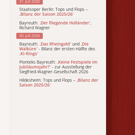
31. Juli 2026
Staatsoper Berlin: Tops und Flops –
„
Bilanz der Saison 2025/26
“
Bayreuth:
„
Der fliegende Holländer
“
,
Richard Wagner
30. Juli 2026
Bayreuth:
„
Das Rheingold
“
und
„
Die
Walküre
“
- Bilanz der ersten Hälfte des
„
KI-Rings
“
Pionteks Bayreuth:
„
Keine Festspiele im
Jubiläumsjahr?
“
- zur Ausstellung der
Siegfried-Wagner-Gesellschaft 2026
Hildesheim: Tops und Flops –
„
Bilanz der
Saison 2025/26
“