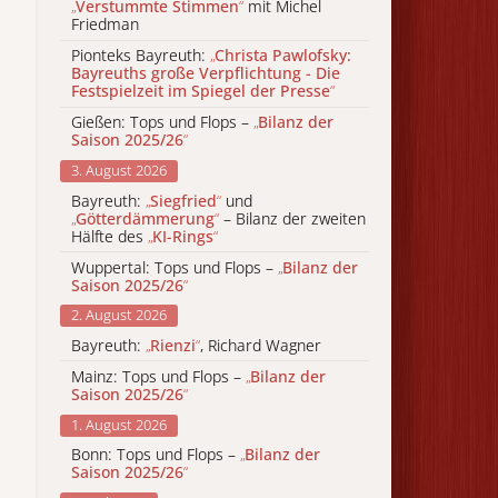
„
Verstummte Stimmen
“
mit Michel
Friedman
Pionteks Bayreuth:
„
Christa Pawlofsky:
Bayreuths große Verpflichtung - Die
Festspielzeit im Spiegel der Presse
“
Gießen: Tops und Flops –
„
Bilanz der
Saison 2025/26
“
3. August 2026
Bayreuth:
„
Siegfried
“
und
„
Götterdämmerung
“
– Bilanz der zweiten
Hälfte des
„
KI-Rings
“
Wuppertal: Tops und Flops –
„
Bilanz der
Saison 2025/26
“
2. August 2026
Bayreuth:
„
Rienzi
“
, Richard Wagner
Mainz: Tops und Flops –
„
Bilanz der
Saison 2025/26
“
1. August 2026
Bonn: Tops und Flops –
„
Bilanz der
Saison 2025/26
“