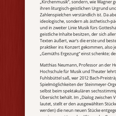
„Kirchenmusik“, sondern, wie Wagner g
ihren liturgisch-geistlichen Urgrund u
Zahlenspielchen verständlich ist. Da abe
ideologische, sondern als ästhetisch-päd
und in zweiter Linie Musik fürs Gottes
geistliche Inhalte besitzen, der sich al
Texten äußert, war‘s die erste und beste
praktiker ins Konzert gekommen, also 
„Gemüths Ergezung“ einst schenkte; de
Matthias Neumann, Professor an der Ho
Hochschule für Musik und Theater lehrt
Fuhlsbüttel saß, war 2012 Bach-Preisträg
Spielmöglichkeiten der Steinmeyer-Orgel
selbst beim spektakulären sechsstimm
Übersicht behält. Im „Dialog zwischen
lautet, stellt er den ausgewählten Stüc
werden) die neun neuen Stücke entgege