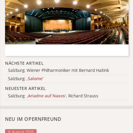
NÄCHSTE ARTIKEL
Salzburg: Wiener Philharmoniker mit Bernard Haitink
Salzburg:
„
Salome
“
NEUESTER ARTIKEL
Salzburg:
„
Ariadne auf Naxos
“
, Richard Strauss
NEU IM OPERNFREUND
9. August 2026