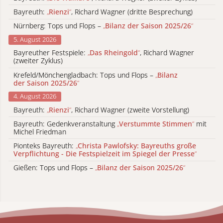
Bayreuth:
„
Rienzi
“
, Richard Wagner (dritte Besprechung)
Nürnberg: Tops und Flops –
„
Bilanz der Saison 2025/26
“
5. August 2026
Bayreuther Festspiele:
„
Das Rheingold
“
, Richard Wagner
(zweiter Zyklus)
Krefeld/Mönchengladbach: Tops und Flops –
„
Bilanz
der Saison 2025/26
“
4. August 2026
Bayreuth:
„
Rienzi
“
, Richard Wagner (zweite Vorstellung)
Bayreuth: Gedenkveranstaltung
„
Verstummte Stimmen
“
mit
Michel Friedman
Pionteks Bayreuth:
„
Christa Pawlofsky: Bayreuths große
Verpflichtung - Die Festspielzeit im Spiegel der Presse
“
Gießen: Tops und Flops –
„
Bilanz der Saison 2025/26
“