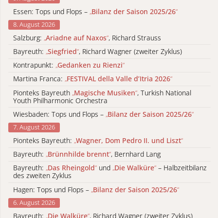
Essen: Tops und Flops –
„
Bilanz der Saison 2025/26
“
8. August 2026
Salzburg:
„
Ariadne auf Naxos
“
, Richard Strauss
Bayreuth:
„
Siegfried
“
, Richard Wagner (zweiter Zyklus)
Kontrapunkt:
„
Gedanken zu Rienzi
“
Martina Franca:
„
FESTIVAL della Valle d’Itria 2026
“
Pionteks Bayreuth
„
Magische Musiken
“
, Turkish National
Youth Philharmonic Orchestra
Wiesbaden: Tops und Flops –
„
Bilanz der Saison 2025/26
“
7. August 2026
Pionteks Bayreuth:
„
Wagner, Dom Pedro II. und Liszt
“
Bayreuth:
„
Brünnhilde brennt
“
, Bernhard Lang
Bayreuth:
„
Das Rheingold
“
und
„
Die Walküre
“
– Halbzeitbilanz
des zweiten Zyklus
Hagen: Tops und Flops –
„
Bilanz der Saison 2025/26
“
6. August 2026
Bayreuth:
„
Die Walküre
“
, Richard Wagner (zweiter Zyklus)