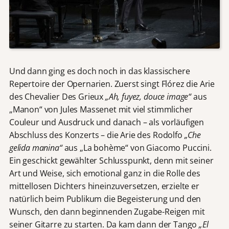
Und dann ging es doch noch in das klassischere
Repertoire der Opernarien. Zuerst singt Flórez die Arie
des Chevalier Des Grieux
„Ah, fuyez, douce image“
aus
„Manon“ von Jules Massenet mit viel stimmlicher
Couleur und Ausdruck und danach – als vorläufigen
Abschluss des Konzerts – die Arie des Rodolfo
„Che
gelida manina“
aus „La bohème“ von Giacomo Puccini.
Ein geschickt gewählter Schlusspunkt, denn mit seiner
Art und Weise, sich emotional ganz in die Rolle des
mittellosen Dichters hineinzuversetzen, erzielte er
natürlich beim Publikum die Begeisterung und den
Wunsch, den dann beginnenden Zugabe-Reigen mit
seiner Gitarre zu starten. Da kam dann der Tango
„El