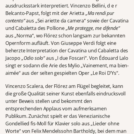
ausdrucksstark interpretiert. Vincenzo Bellini, d e r
Belcanto-Papst, folgt mit der Arietta
„Ma rendi pur
contento“
aus „Sei ariette da camera“ sowie der Cavatina
und Cabaletta des Pollione
„Me protegge, me difende“
aus „Norma“, wo Flórez schon langsam zur bekannten
Opernform aufläuft. Von Giuseppe Verdi folgt eine
beherzte Interpretation der Cavatina und Cabaletta des
Jacopo
„Odio solo“
aus „I due Foscari“. Von Édouard Lalo
singt er sodann die Arie des Mylio „Vainement, ma bien-
aimée“ aus der selten gespielten Oper „Le Roi D’Ys“.
Vincenzo Scalera, der Flórez am Flügel begleitet, kann
die große Qualität seiner Kunst ebenfalls eindrucksvoll
unter Beweis stellen und bekommt den
entsprechenden Applaus vom aufmerksamen
Publikum. Zunächst spielt er das Venezianische
Gondellied fis-Moll für Klavier solo aus „Lieder ohne
Worte“ von Felix Mendelssohn Bartholdy, bei dem man