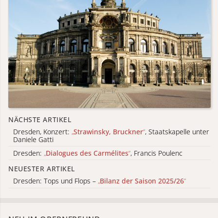
NÄCHSTE ARTIKEL
Dresden, Konzert:
„
Strawinsky, Bruckner
“
, Staatskapelle unter
Daniele Gatti
Dresden:
„
Dialogues des Carmélites
“
, Francis Poulenc
NEUESTER ARTIKEL
Dresden: Tops und Flops –
„
Bilanz der Saison 2025/26
“