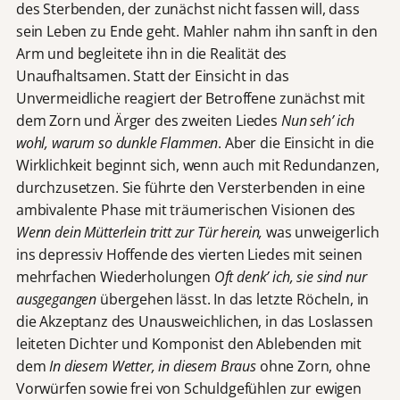
des Sterbenden, der zunächst nicht fassen will, dass
sein Leben zu Ende geht. Mahler nahm ihn sanft in den
Arm und begleitete ihn in die Realität des
Unaufhaltsamen. Statt der Einsicht in das
Unvermeidliche reagiert der Betroffene zunächst mit
dem Zorn und Ärger des zweiten Liedes
Nun seh
ʼ
ich
wohl, warum so dunkle Flammen
. Aber die Einsicht in die
Wirklichkeit beginnt sich, wenn auch mit Redundanzen,
durchzusetzen. Sie führte den Versterbenden in eine
ambivalente Phase mit träumerischen Visionen des
Wenn dein Mütterlein tritt zur Tür herein,
was unweigerlich
ins depressiv Hoffende des vierten Liedes mit seinen
mehrfachen Wiederholungen
Oft denk
ʼ
ich, sie sind nur
ausgegangen
übergehen lässt. In das letzte Röcheln, in
die Akzeptanz des Unausweichlichen, in das Loslassen
leiteten Dichter und Komponist den Ablebenden mit
dem
In diesem Wetter, in diesem Braus
ohne Zorn, ohne
Vorwürfen sowie frei von Schuldgefühlen zur ewigen