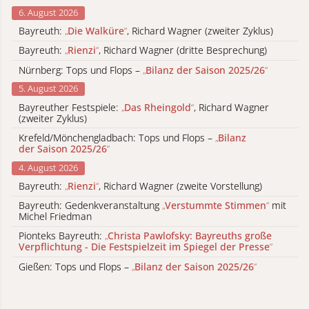
6. August 2026
Bayreuth:
„
Die Walküre
“
, Richard Wagner (zweiter Zyklus)
Bayreuth:
„
Rienzi
“
, Richard Wagner (dritte Besprechung)
Nürnberg: Tops und Flops –
„
Bilanz der Saison 2025/26
“
5. August 2026
Bayreuther Festspiele:
„
Das Rheingold
“
, Richard Wagner
(zweiter Zyklus)
Krefeld/Mönchengladbach: Tops und Flops –
„
Bilanz
der Saison 2025/26
“
4. August 2026
Bayreuth:
„
Rienzi
“
, Richard Wagner (zweite Vorstellung)
Bayreuth: Gedenkveranstaltung
„
Verstummte Stimmen
“
mit
Michel Friedman
Pionteks Bayreuth:
„
Christa Pawlofsky: Bayreuths große
Verpflichtung - Die Festspielzeit im Spiegel der Presse
“
Gießen: Tops und Flops –
„
Bilanz der Saison 2025/26
“