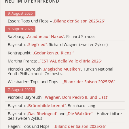
NEU IM OPERNFREUND
9. August 2026
Essen: Tops und Flops –
„
Bilanz der Saison 2025/26
“
8. August 2026
Salzburg:
„
Ariadne auf Naxos
“
, Richard Strauss
Bayreuth:
„
Siegfried
“
, Richard Wagner (zweiter Zyklus)
Kontrapunkt:
„
Gedanken zu Rienzi
“
Martina Franca:
„
FESTIVAL della Valle d’Itria 2026
“
Pionteks Bayreuth
„
Magische Musiken
“
, Turkish National
Youth Philharmonic Orchestra
Wiesbaden: Tops und Flops –
„
Bilanz der Saison 2025/26
“
7. August 2026
Pionteks Bayreuth:
„
Wagner, Dom Pedro II. und Liszt
“
Bayreuth:
„
Brünnhilde brennt
“
, Bernhard Lang
Bayreuth:
„
Das Rheingold
“
und
„
Die Walküre
“
– Halbzeitbilanz
des zweiten Zyklus
Hagen: Tops und Flops –
„
Bilanz der Saison 2025/26
“