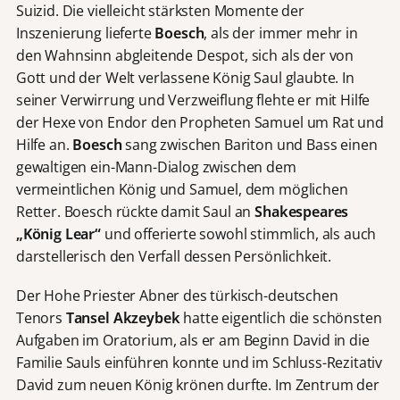
Suizid. Die vielleicht stärksten Momente der
Inszenierung lieferte
Boesch
, als der immer mehr in
den Wahnsinn abgleitende Despot, sich als der von
Gott und der Welt verlassene König Saul glaubte. In
seiner Verwirrung und Verzweiflung flehte er mit Hilfe
der Hexe von Endor den Propheten Samuel um Rat und
Hilfe an.
Boesch
sang zwischen Bariton und Bass einen
gewaltigen ein-Mann-Dialog zwischen dem
vermeintlichen König und Samuel, dem möglichen
Retter. Boesch rückte damit Saul an
Shakespeares
„König Lear“
und offerierte sowohl stimmlich, als auch
darstellerisch den Verfall dessen Persönlichkeit.
Der Hohe Priester Abner des türkisch-deutschen
Tenors
Tansel Akzeybek
hatte eigentlich die schönsten
Aufgaben im Oratorium, als er am Beginn David in die
Familie Sauls einführen konnte und im Schluss-Rezitativ
David zum neuen König krönen durfte. Im Zentrum der