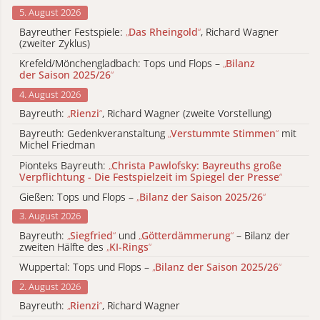
5. August 2026
Bayreuther Festspiele:
„
Das Rheingold
“
, Richard Wagner
(zweiter Zyklus)
Krefeld/Mönchengladbach: Tops und Flops –
„
Bilanz
der Saison 2025/26
“
4. August 2026
Bayreuth:
„
Rienzi
“
, Richard Wagner (zweite Vorstellung)
Bayreuth: Gedenkveranstaltung
„
Verstummte Stimmen
“
mit
Michel Friedman
Pionteks Bayreuth:
„
Christa Pawlofsky: Bayreuths große
Verpflichtung - Die Festspielzeit im Spiegel der Presse
“
Gießen: Tops und Flops –
„
Bilanz der Saison 2025/26
“
3. August 2026
Bayreuth:
„
Siegfried
“
und
„
Götterdämmerung
“
– Bilanz der
zweiten Hälfte des
„
KI-Rings
“
Wuppertal: Tops und Flops –
„
Bilanz der Saison 2025/26
“
2. August 2026
Bayreuth:
„
Rienzi
“
, Richard Wagner