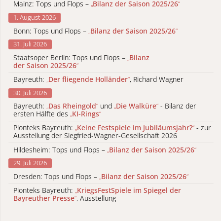
Mainz: Tops und Flops –
„
Bilanz der Saison 2025/26
“
1. August 2026
Bonn: Tops und Flops –
„
Bilanz der Saison 2025/26
“
31. Juli 2026
Staatsoper Berlin: Tops und Flops –
„
Bilanz
der Saison 2025/26
“
Bayreuth:
„
Der fliegende Holländer
“
, Richard Wagner
30. Juli 2026
Bayreuth:
„
Das Rheingold
“
und
„
Die Walküre
“
- Bilanz der
ersten Hälfte des
„
KI-Rings
“
Pionteks Bayreuth:
„
Keine Festspiele im Jubiläumsjahr?
“
- zur
Ausstellung der Siegfried-Wagner-Gesellschaft 2026
Hildesheim: Tops und Flops –
„
Bilanz der Saison 2025/26
“
29. Juli 2026
Dresden: Tops und Flops –
„
Bilanz der Saison 2025/26
“
Pionteks Bayreuth:
„
KriegsFestSpiele im Spiegel der
Bayreuther Presse
“
, Ausstellung