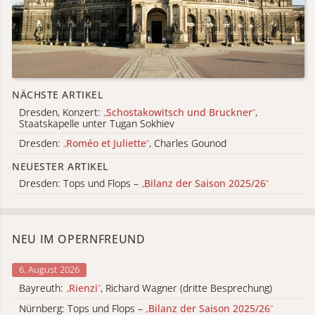
NÄCHSTE ARTIKEL
Dresden, Konzert:
„
Schostakowitsch und Bruckner
“
,
Staatskapelle unter Tugan Sokhiev
Dresden:
„
Roméo et Juliette
“
, Charles Gounod
NEUESTER ARTIKEL
Dresden: Tops und Flops –
„
Bilanz der Saison 2025/26
“
NEU IM OPERNFREUND
6. August 2026
Bayreuth:
„
Rienzi
“
, Richard Wagner (dritte Besprechung)
Nürnberg: Tops und Flops –
„
Bilanz der Saison 2025/26
“