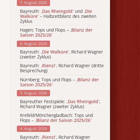
7. August 2026
Bayreuth:
„
Das Rheingold
“
und
„
Die
Walküre
“
– Halbzeitbilanz des zweiten
Zyklus
Hagen: Tops und Flops –
„
Bilanz der
Saison 2025/26
“
6. August 2026
Bayreuth:
„
Die Walküre
“
, Richard Wagner
(zweiter Zyklus)
Bayreuth:
„
Rienzi
“
, Richard Wagner (dritte
Besprechung)
Nürnberg: Tops und Flops –
„
Bilanz der
Saison 2025/26
“
5. August 2026
Bayreuther Festspiele:
„
Das Rheingold
“
,
Richard Wagner (zweiter Zyklus)
Krefeld/Mönchengladbach: Tops und
Flops –
„
Bilanz der Saison 2025/26
“
4. August 2026
Bayreuth:
„
Rienzi
“
, Richard Wagner