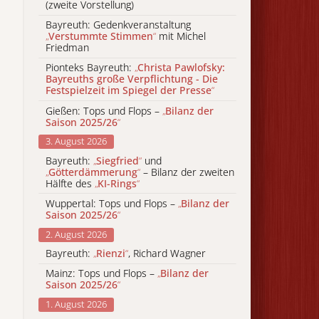
(zweite Vorstellung)
Bayreuth: Gedenkveranstaltung
„
Verstummte Stimmen
“
mit Michel
Friedman
Pionteks Bayreuth:
„
Christa Pawlofsky:
Bayreuths große Verpflichtung - Die
Festspielzeit im Spiegel der Presse
“
Gießen: Tops und Flops –
„
Bilanz der
Saison 2025/26
“
3. August 2026
Bayreuth:
„
Siegfried
“
und
„
Götterdämmerung
“
– Bilanz der zweiten
Hälfte des
„
KI-Rings
“
Wuppertal: Tops und Flops –
„
Bilanz der
Saison 2025/26
“
2. August 2026
Bayreuth:
„
Rienzi
“
, Richard Wagner
Mainz: Tops und Flops –
„
Bilanz der
Saison 2025/26
“
1. August 2026