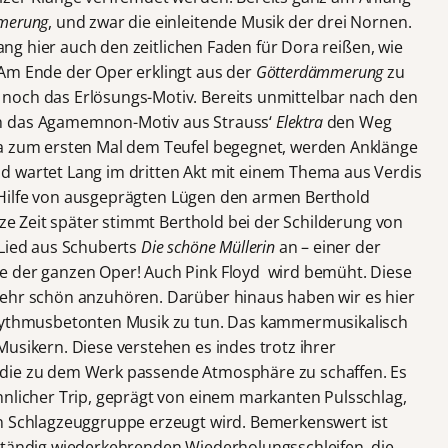
merung
, und zwar die einleitende Musik der drei Nornen.
 Lang hier auch den zeitlichen Faden für Dora reißen, wie
 Am Ende der Oper erklingt aus der
Götterdämmerung
zu
noch das Erlösungs-Motiv. Bereits unmittelbar nach den
h das Agamemnon-Motiv aus Strauss‘
Elektra
den Weg
ra zum ersten Mal dem Teufel begegnet, werden Anklänge
d wartet Lang im dritten Akt mit einem Thema aus Verdis
it Hilfe von ausgeprägten Lügen den armen Berthold
rze Zeit später stimmt Berthold bei der Schilderung von
 Lied aus Schuberts
Die schöne Müllerin
an – einer der
e der ganzen Oper! Auch Pink Floyd wird bemüht. Diese
sehr schön anzuhören. Darüber hinaus haben wir es hier
rhythmusbetonten Musik zu tun. Das kammermusikalisch
usikern. Diese verstehen es indes trotz ihrer
 die zu dem Werk passende Atmosphäre zu schaffen. Es
hnlicher Trip, geprägt von einem markanten Pulsschlag,
en Schlagzeuggruppe erzeugt wird. Bemerkenswert ist
ständig wiederkehrenden Wiederholungsschleifen, die