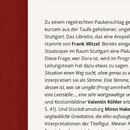
Zu einem regelrechten Paukenschlag ge
kurzem aus der Taufe gehobener, unge
Stuttgart. Das Libretto, das eine Anspie
stammt von
Frank Witzel
. Bereits ein
Staatsoper im Raum Stuttgart eine Pla
Diese Frage, wer Dora ist, wird im Pr
Leitungsteam hat dazu etwas zu sagen. 
Situation einen Weg sucht, ohne genau zu w
interpretiert sie als
Stimme. Eine Stimme, 
dessen ist, was sie umgibt
(Programmheft S
eine Leerstelle…, eine sehr wortgewaltige u
und Kostümbildner
Valentin Köhler
erbl
S. 41). Und Stückdramaturg
Miron Hak
unglaubliche Gravitation, die alles aufsaug
Interpretationen der Titelfigur. Meiner 