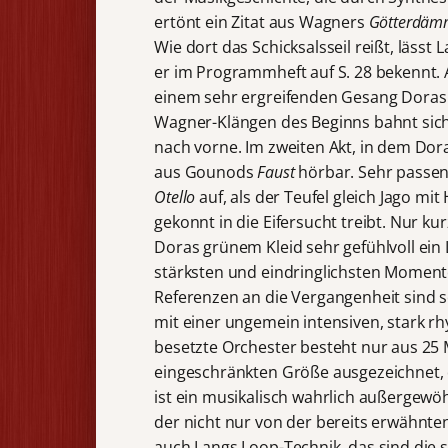
ertönt ein Zitat aus Wagners
Götterdäm
Wie dort das Schicksalsseil reißt, lässt
er im Programmheft auf S. 28 bekennt.
einem sehr ergreifenden Gesang Doras 
Wagner-Klängen des Beginns bahnt sic
nach vorne. Im zweiten Akt, in dem Do
aus Gounods
Faust
hörbar. Sehr passen
Otello
auf, als der Teufel gleich Jago m
gekonnt in die Eifersucht treibt. Nur ku
Doras grünem Kleid sehr gefühlvoll ein
stärksten und eindringlichsten Moment
Referenzen an die Vergangenheit sind 
mit einer ungemein intensiven, stark 
besetzte Orchester besteht nur aus 25 M
eingeschränkten Größe ausgezeichnet,
ist ein musikalisch wahrlich außergewö
der nicht nur von der bereits erwähnt
auch Langs Loop-Technik, das sind die 