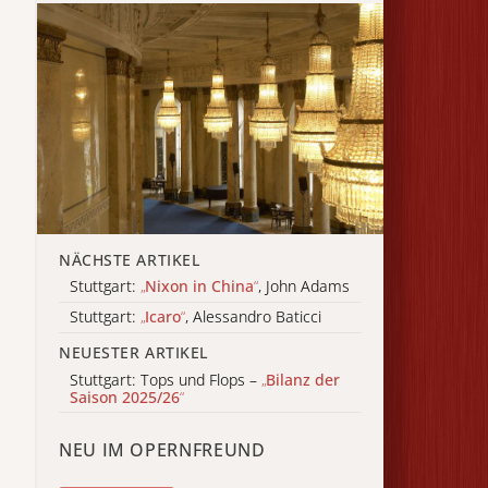
NÄCHSTE ARTIKEL
Stuttgart:
„
Nixon in China
“
, John Adams
Stuttgart:
„
Icaro
“
, Alessandro Baticci
NEUESTER ARTIKEL
Stuttgart: Tops und Flops –
„
Bilanz der
Saison 2025/26
“
NEU IM OPERNFREUND