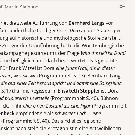
© Martin Sigmund
riet die zweite Aufführung von
Bernhard Lang
s vor
fähr anderthalbstündiger Oper
Dora
an der Staatsoper
lung auf historische und mythologische Stoffe darstellt,
ige Zeit vor der Uraufführung hatte die Württembergische
katkampagne gestartet mit der Frage
Who the Hell ist Dora?
ogrammheft gleich mehrfach beantwortet. Das gesamte
Für Frank Witzel ist Dora
eine junge Frau, die in dieser
issen, was sie will
(Programmheft S. 17). Bernhard Lang
die aus einer Zeit heraus spricht und damit eine Spiegelung
. 17).Für die Regisseurin
Elisabeth Stöppler
ist Dora
nd pulsierende Leerstelle
(Programmheft S. 40). Bühnen-
ickt in ihr
eher einen Zustand als eine Figur
(Programmheft
enbeck
empfindet sie als
schwarzes Loch…, eine
t
(Programmheft S. 40). Das sind alles logische
Ansicht nach stellt die Protagonistin eine Art weiblichen