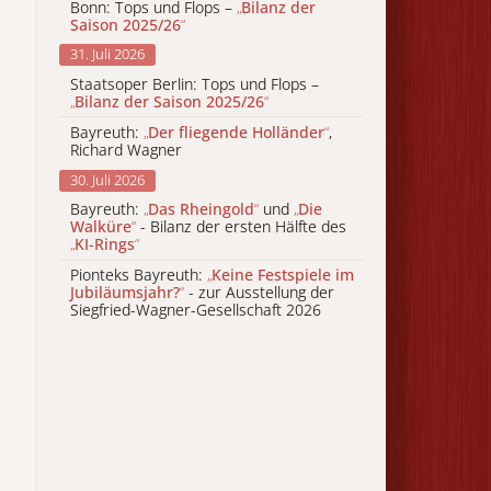
Bonn: Tops und Flops –
„
Bilanz der
Saison 2025/26
“
31. Juli 2026
Staatsoper Berlin: Tops und Flops –
„
Bilanz der Saison 2025/26
“
Bayreuth:
„
Der fliegende Holländer
“
,
Richard Wagner
30. Juli 2026
Bayreuth:
„
Das Rheingold
“
und
„
Die
Walküre
“
- Bilanz der ersten Hälfte des
„
KI-Rings
“
Pionteks Bayreuth:
„
Keine Festspiele im
Jubiläumsjahr?
“
- zur Ausstellung der
Siegfried-Wagner-Gesellschaft 2026