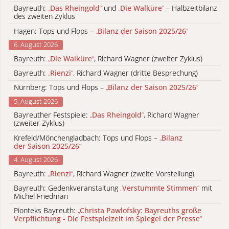
Bayreuth:
„
Das Rheingold
“
und
„
Die Walküre
“
– Halbzeitbilanz
des zweiten Zyklus
Hagen: Tops und Flops –
„
Bilanz der Saison 2025/26
“
6. August 2026
Bayreuth:
„
Die Walküre
“
, Richard Wagner (zweiter Zyklus)
Bayreuth:
„
Rienzi
“
, Richard Wagner (dritte Besprechung)
Nürnberg: Tops und Flops –
„
Bilanz der Saison 2025/26
“
5. August 2026
Bayreuther Festspiele:
„
Das Rheingold
“
, Richard Wagner
(zweiter Zyklus)
Krefeld/Mönchengladbach: Tops und Flops –
„
Bilanz
der Saison 2025/26
“
4. August 2026
Bayreuth:
„
Rienzi
“
, Richard Wagner (zweite Vorstellung)
Bayreuth: Gedenkveranstaltung
„
Verstummte Stimmen
“
mit
Michel Friedman
Pionteks Bayreuth:
„
Christa Pawlofsky: Bayreuths große
Verpflichtung - Die Festspielzeit im Spiegel der Presse
“