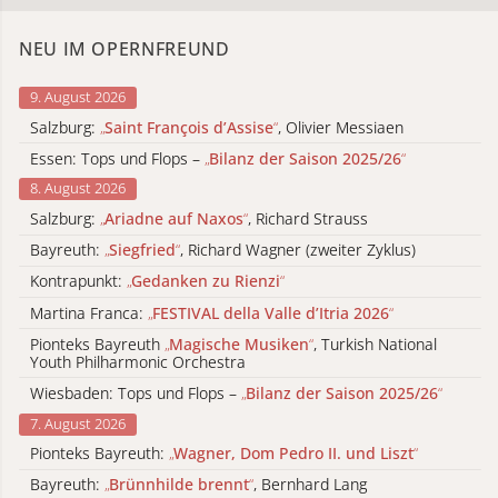
NEU IM OPERNFREUND
9. August 2026
Salzburg:
„
Saint François d’Assise
“
, Olivier Messiaen
Essen: Tops und Flops –
„
Bilanz der Saison 2025/26
“
8. August 2026
Salzburg:
„
Ariadne auf Naxos
“
, Richard Strauss
Bayreuth:
„
Siegfried
“
, Richard Wagner (zweiter Zyklus)
Kontrapunkt:
„
Gedanken zu Rienzi
“
Martina Franca:
„
FESTIVAL della Valle d’Itria 2026
“
Pionteks Bayreuth
„
Magische Musiken
“
, Turkish National
Youth Philharmonic Orchestra
Wiesbaden: Tops und Flops –
„
Bilanz der Saison 2025/26
“
7. August 2026
Pionteks Bayreuth:
„
Wagner, Dom Pedro II. und Liszt
“
Bayreuth:
„
Brünnhilde brennt
“
, Bernhard Lang