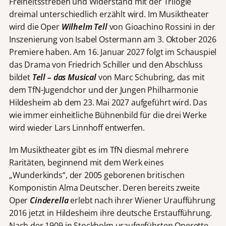
Freiheitsstreben und Widerstand mit der Trilogie
dreimal unterschiedlich erzählt wird. Im Musiktheater
wird die Oper
Wilhelm Tell
von Gioachino Rossini in der
Inszenierung von Isabel Ostermann am 3. Oktober 2026
Premiere haben. Am 16. Januar 2027 folgt im Schauspiel
das Drama von Friedrich Schiller und den Abschluss
bildet
Tell – das Musical
von Marc Schubring, das mit
dem TfN-Jugendchor und der Jungen Philharmonie
Hildesheim ab dem 23. Mai 2027 aufgeführt wird. Das
wie immer einheitliche Bühnenbild für die drei Werke
wird wieder Lars Linnhoff entwerfen.
Im Musiktheater gibt es im TfN diesmal mehrere
Raritäten, beginnend mit dem Werk eines
„Wunderkinds“, der 2005 geborenen britischen
Komponistin Alma Deutscher. Deren bereits zweite
Oper
Cinderella
erlebt nach ihrer Wiener Uraufführung
2016 jetzt in Hildesheim ihre deutsche Erstaufführung.
Nach der 1909 in Stockholm uraufgeführten Operette