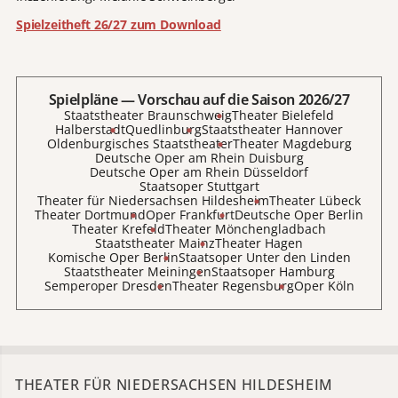
Spielzeitheft 26/27 zum Download
Spielpläne — Vorschau auf die Saison 2026/27
Staatstheater Braunschweig
Theater Bielefeld
Halberstadt
Quedlinburg
Staatstheater Hannover
Oldenburgisches Staatstheater
Theater Magdeburg
Deutsche Oper am Rhein Duisburg
Deutsche Oper am Rhein Düsseldorf
Staatsoper Stuttgart
Theater für Niedersachsen Hildesheim
Theater Lübeck
Theater Dortmund
Oper Frankfurt
Deutsche Oper Berlin
Theater Krefeld
Theater Mönchengladbach
Staatstheater Mainz
Theater Hagen
Komische Oper Berlin
Staatsoper Unter den Linden
Staatstheater Meiningen
Staatsoper Hamburg
Semperoper Dresden
Theater Regensburg
Oper Köln
THEATER FÜR NIEDERSACHSEN HILDESHEIM