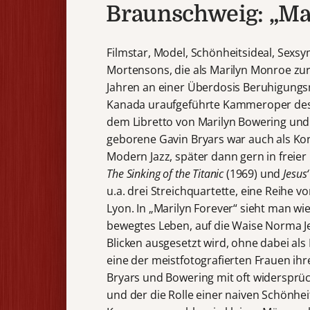
Braunschweig: „Mar
Filmstar, Model, Schönheitsideal, Sexs
Mortensons, die als Marilyn Monroe zur
Jahren an einer Überdosis Beruhigungsmi
Kanada uraufgeführte Kammeroper des 
dem Libretto von Marilyn Bowering und 
geborene Gavin Bryars war auch als Kont
Modern Jazz, später dann gern in freie
The Sinking of the Titanic
(1969) und
Jesus
u.a. drei Streichquartette, eine Reihe
Lyon. In „Marilyn Forever“ sieht man w
bewegtes Leben, auf die Waise Norma Je
Blicken ausgesetzt wird, ohne dabei als 
eine der meistfotografierten Frauen ihr
Bryars und Bowering mit oft widersprüc
und der die Rolle einer naiven Schönhei