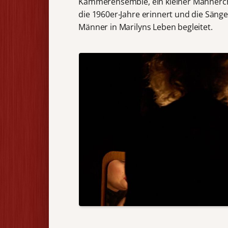
Kammerensemble, ein kleiner Männercho
die 1960er-Jahre erinnert und die Sänge
Männer in Marilyns Leben begleitet.