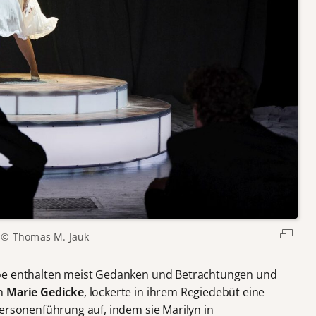
© Thomas M. Jauk
roe enthalten meist Gedanken und Betrachtungen und
in
Marie Gedicke
, lockerte in ihrem Regiedebüt eine
Personenführung auf, indem sie Marilyn in