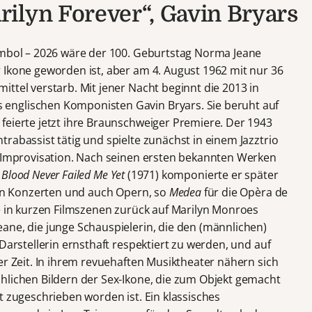
ilyn Forever“, Gavin Bryars
ymbol – 2026 wäre der 100. Geburtstag Norma Jeane
 Ikone geworden ist, aber am 4. August 1962 mit nur 36
ttel verstarb. Mit jener Nacht beginnt die 2013 in
englischen Komponisten Gavin Bryars. Sie beruht auf
feierte jetzt ihre Braunschweiger Premiere. Der 1943
rabassist tätig und spielte zunächst in einem Jazztrio
r Improvisation. Nach seinen ersten bekannten Werken
‘ Blood Never Failed Me Yet
(1971) komponierte er später
 von Konzerten und auch Opern, so
Medea
für die Opèra de
ie in kurzen Filmszenen zurück auf Marilyn Monroes
ane, die junge Schauspielerin, die den (männlichen)
Darstellerin ernsthaft respektiert zu werden, und auf
er Zeit. In ihrem revuehaften Musiktheater nähern sich
hlichen Bildern der Sex-Ikone, die zum Objekt gemacht
t zugeschrieben worden ist. Ein klassisches