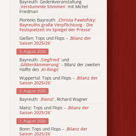
Bayreuth: Gedenkveranstaltung
„
Verstummte Stimmen
“
mit Michel
Friedman
Pionteks Bayreuth:
„
Christa Pawlofsky:
Bayreuths große Verpflichtung - Die
Festspielzeit im Spiegel der Presse
“
Gießen: Tops und Flops –
„
Bilanz der
Saison 2025/26
“
3. August 2026
Bayreuth:
„
Siegfried
“
und
„
Götterdämmerung
“
– Bilanz der zweiten
Hälfte des
„
KI-Rings
“
Wuppertal: Tops und Flops –
„
Bilanz der
Saison 2025/26
“
2. August 2026
Bayreuth:
„
Rienzi
“
, Richard Wagner
Mainz: Tops und Flops –
„
Bilanz der
Saison 2025/26
“
1. August 2026
Bonn: Tops und Flops –
„
Bilanz der
Saison 2025/26
“