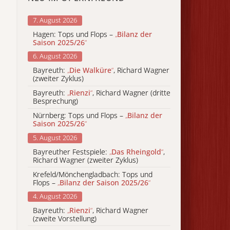
7. August 2026
Hagen: Tops und Flops –
„
Bilanz der
Saison 2025/26
“
6. August 2026
Bayreuth:
„
Die Walküre
“
, Richard Wagner
(zweiter Zyklus)
Bayreuth:
„
Rienzi
“
, Richard Wagner (dritte
Besprechung)
Nürnberg: Tops und Flops –
„
Bilanz der
Saison 2025/26
“
5. August 2026
Bayreuther Festspiele:
„
Das Rheingold
“
,
Richard Wagner (zweiter Zyklus)
Krefeld/Mönchengladbach: Tops und
Flops –
„
Bilanz der Saison 2025/26
“
4. August 2026
Bayreuth:
„
Rienzi
“
, Richard Wagner
(zweite Vorstellung)