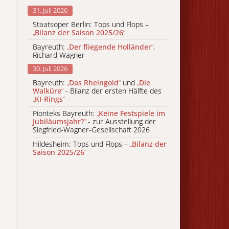
31. Juli 2026
Staatsoper Berlin: Tops und Flops –
„
Bilanz der Saison 2025/26
“
Bayreuth:
„
Der fliegende Holländer
“
,
Richard Wagner
30. Juli 2026
Bayreuth:
„
Das Rheingold
“
und
„
Die
Walküre
“
- Bilanz der ersten Hälfte des
„
KI-Rings
“
Pionteks Bayreuth:
„
Keine Festspiele im
Jubiläumsjahr?
“
- zur Ausstellung der
Siegfried-Wagner-Gesellschaft 2026
Hildesheim: Tops und Flops –
„
Bilanz der
Saison 2025/26
“