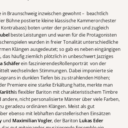
ie in Braunschweig inzwischen gewohnt – beachtlich
 der Bühne postierte kleine klassische Kammerorchester
d Kontrabass) boten unter der präzisen und zugleich
rubel
beste Leistungen und waren für die Protagonisten
ischenspielen wurden in freier Tonalität unterschiedliche
armen Klängen ausgedeutet; so gab es neben eingängigen
das häufig ziemlich plötzlich in unbeschwert Jazziges
a Schäfer
ein faszinierendesRollenporträt von der
mittelt wechselnden Stimmungen. Dabei imponierte sie
n Soprans in dunklen Tiefen bis zu strahlenden Höhen;
 der Premiere eine starke Erkältung hatte, merkte man
ariithi
s flexibler Bariton mit charakteristischem Timbre
nd andere, nicht personalisierte Männer über viele Farben,
u geradezu ordinären Klängen. Meist als gut
er ebenso mit lebhaften darstellerischen Einsätzen
ey
und
Maximilian Vogler
, der Bariton
Lukas Eder
 das gut miteinander musizierende Ensemble ein.