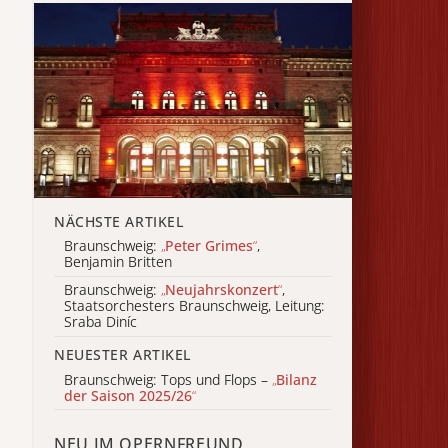
NÄCHSTE ARTIKEL
Braunschweig:
„
Peter Grimes
“
,
Benjamin Britten
Braunschweig:
„
Neujahrskonzert
“
,
Staatsorchesters Braunschweig, Leitung:
Sraba Diníc
NEUESTER ARTIKEL
Braunschweig: Tops und Flops –
„
Bilanz
der Saison 2025/26
“
NEU IM OPERNFREUND