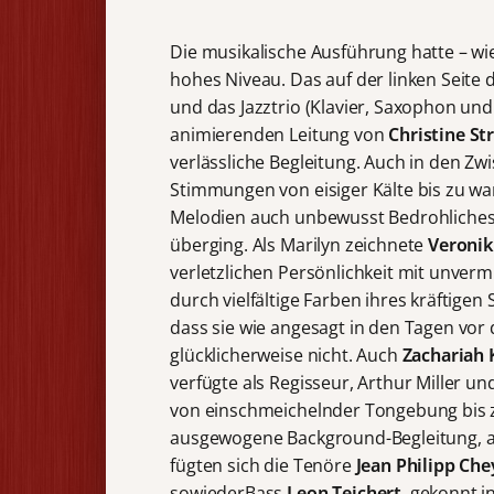
Die musikalische Ausführung hatte – w
hohes Niveau. Das auf der linken Seite
und das Jazztrio (Klavier, Saxophon un
animierenden Leitung von
Christine St
verlässliche Begleitung. Auch in den Zw
Stimmungen von eisiger Kälte bis zu w
Melodien auch unbewusst Bedrohliches, 
überging. Als Marilyn zeichnete
Veronik
verletzlichen Persönlichkeit mit unver
durch vielfältige Farben ihres kräftige
dass sie wie angesagt in den Tagen vor
glücklicherweise nicht. Auch
Zachariah K
verfügte als Regisseur, Arthur Miller u
von einschmeichelnder Tongebung bis z
ausgewogene Background-Begleitung, ab
fügten sich die Tenöre
Jean Philipp Ch
sowiederBass
Leon Teichert
gekonnt in