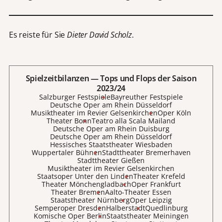
Es reiste für Sie
Dieter David Scholz
.
Spielzeitbilanzen — Tops und Flops der Saison
2023/24
Salzburger Festspiele
Bayreuther Festspiele
Deutsche Oper am Rhein Düsseldorf
Musiktheater im Revier Gelsenkirchen
Oper Köln
Theater Bonn
Teatro alla Scala Mailand
Deutsche Oper am Rhein Duisburg
Deutsche Oper am Rhein Düsseldorf
Hessisches Staatstheater Wiesbaden
Wuppertaler Bühnen
Stadttheater Bremerhaven
Stadttheater Gießen
Musiktheater im Revier Gelsenkirchen
Staatsoper Unter den Linden
Theater Krefeld
Theater Mönchengladbach
Oper Frankfurt
Theater Bremen
Aalto-Theater Essen
Staatstheater Nürnberg
Oper Leipzig
Semperoper Dresden
Halberstadt
Quedlinburg
Komische Oper Berlin
Staatstheater Meiningen