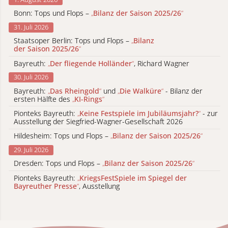
Bonn: Tops und Flops –
„
Bilanz der Saison 2025/26
“
31. Juli 2026
Staatsoper Berlin: Tops und Flops –
„
Bilanz
der Saison 2025/26
“
Bayreuth:
„
Der fliegende Holländer
“
, Richard Wagner
30. Juli 2026
Bayreuth:
„
Das Rheingold
“
und
„
Die Walküre
“
- Bilanz der
ersten Hälfte des
„
KI-Rings
“
Pionteks Bayreuth:
„
Keine Festspiele im Jubiläumsjahr?
“
- zur
Ausstellung der Siegfried-Wagner-Gesellschaft 2026
Hildesheim: Tops und Flops –
„
Bilanz der Saison 2025/26
“
29. Juli 2026
Dresden: Tops und Flops –
„
Bilanz der Saison 2025/26
“
Pionteks Bayreuth:
„
KriegsFestSpiele im Spiegel der
Bayreuther Presse
“
, Ausstellung