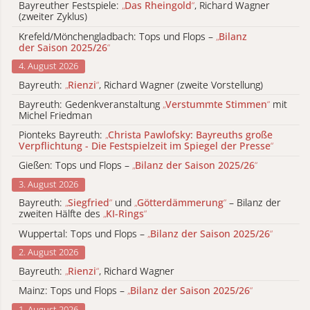
Bayreuther Festspiele:
„
Das Rheingold
“
, Richard Wagner
(zweiter Zyklus)
Krefeld/Mönchengladbach: Tops und Flops –
„
Bilanz
der Saison 2025/26
“
4. August 2026
Bayreuth:
„
Rienzi
“
, Richard Wagner (zweite Vorstellung)
Bayreuth: Gedenkveranstaltung
„
Verstummte Stimmen
“
mit
Michel Friedman
Pionteks Bayreuth:
„
Christa Pawlofsky: Bayreuths große
Verpflichtung - Die Festspielzeit im Spiegel der Presse
“
Gießen: Tops und Flops –
„
Bilanz der Saison 2025/26
“
3. August 2026
Bayreuth:
„
Siegfried
“
und
„
Götterdämmerung
“
– Bilanz der
zweiten Hälfte des
„
KI-Rings
“
Wuppertal: Tops und Flops –
„
Bilanz der Saison 2025/26
“
2. August 2026
Bayreuth:
„
Rienzi
“
, Richard Wagner
Mainz: Tops und Flops –
„
Bilanz der Saison 2025/26
“
1. August 2026