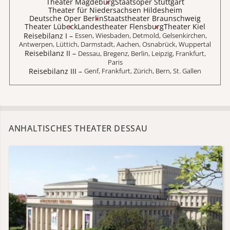
Theater Magdeburg
Staatsoper Stuttgart
Theater für Niedersachsen Hildesheim
Deutsche Oper Berlin
Staatstheater Braunschweig
Theater Lübeck
Landestheater Flensburg
Theater Kiel
Reisebilanz I
–
Essen, Wiesbaden, Detmold, Gelsenkirchen,
Antwerpen, Lüttich, Darmstadt, Aachen, Osnabrück, Wuppertal
Reisebilanz II
–
Dessau, Bregenz, Berlin, Leipzig, Frankfurt,
Paris
Reisebilanz III
–
Genf, Frankfurt, Zürich, Bern, St. Gallen
ANHALTISCHES THEATER DESSAU