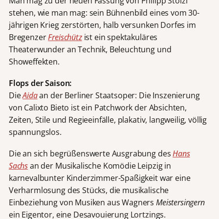
Man mag zu der neuen Fassung von Philipp Stölzl
stehen, wie man mag: sein Bühnenbild eines vom 30-
jährigen Krieg zerstörten, halb versunken Dorfes im
Bregenzer
Freischütz
ist ein spektakuläres
Theaterwunder an Technik, Beleuchtung und
Showeffekten.
Flops der Saison:
Die
Aida
an der Berliner Staatsoper: Die Inszenierung
von Calixto Bieto ist ein Patchwork der Absichten,
Zeiten, Stile und Regieeinfälle, plakativ, langweilig, völlig
spannungslos.
Die an sich begrüßenswerte Ausgrabung des
Hans
Sachs
an der Musikalische Komödie Leipzig in
karnevalbunter Kinderzimmer-Spaßigkeit war eine
Verharmlosung des Stücks, die musikalische
Einbeziehung von Musiken aus Wagners
Meistersingern
ein Eigentor, eine Desavouierung Lortzings.