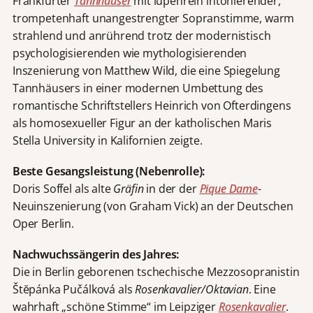
Frankfurter
Tannhäuser
mit lupenrein intonierender,
trompetenhaft unangestrengter Sopranstimme, warm
strahlend und anrührend trotz der modernistisch
psychologisierenden wie mythologisierenden
Inszenierung von Matthew Wild, die eine Spiegelung
Tannhäusers in einer modernen Umbettung des
romantische Schriftstellers Heinrich von Ofterdingens
als homosexueller Figur an der katholischen Maris
Stella University in Kalifornien zeigte.
Beste Gesangsleistung (Nebenrolle):
Doris Soffel als alte
Gräfin
in der der
Pique Dame
-
Neuinszenierung (von Graham Vick) an der Deutschen
Oper Berlin.
Nachwuchssängerin des Jahres:
Die in Berlin geborenen tschechische Mezzosopranistin
Štĕpánka Pučálková als
Rosenkavalier/Oktavian
. Eine
wahrhaft „schöne Stimme“ im Leipziger
Rosenkavalier
.