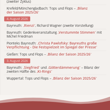
(zweiter Zyklus)
Krefeld/Mönchengladbach: Tops und Flops –
„
Bilanz
der Saison 2025/26
“
4. August 2026
Bayreuth:
„
Rienzi
“
, Richard Wagner (zweite Vorstellung)
Bayreuth: Gedenkveranstaltung
„
Verstummte Stimmen
“
mit
Michel Friedman
Pionteks Bayreuth:
„
Christa Pawlofsky: Bayreuths große
Verpflichtung - Die Festspielzeit im Spiegel der Presse
“
Gießen: Tops und Flops –
„
Bilanz der Saison 2025/26
“
3. August 2026
Bayreuth:
„
Siegfried
“
und
„
Götterdämmerung
“
– Bilanz der
zweiten Hälfte des
„
KI-Rings
“
Wuppertal: Tops und Flops –
„
Bilanz der Saison 2025/26
“