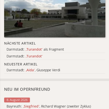
NÄCHSTE ARTIKEL
Darmstadt:
„
Turandot
“
als Fragment
Darmstadt:
„
Turandot
“
NEUESTER ARTIKEL
Darmstadt:
„
Aida
“
, Giuseppe Verdi
NEU IM OPERNFREUND
8. August 2026
Bayreuth:
„
Siegfried
“
, Richard Wagner (zweiter Zyklus)