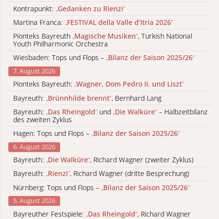
Kontrapunkt:
„
Gedanken zu Rienzi
“
Martina Franca:
„
FESTIVAL della Valle d’Itria 2026
“
Pionteks Bayreuth
„
Magische Musiken
“
, Turkish National
Youth Philharmonic Orchestra
Wiesbaden: Tops und Flops –
„
Bilanz der Saison 2025/26
“
7. August 2026
Pionteks Bayreuth:
„
Wagner, Dom Pedro II. und Liszt
“
Bayreuth:
„
Brünnhilde brennt
“
, Bernhard Lang
Bayreuth:
„
Das Rheingold
“
und
„
Die Walküre
“
– Halbzeitbilanz
des zweiten Zyklus
Hagen: Tops und Flops –
„
Bilanz der Saison 2025/26
“
6. August 2026
Bayreuth:
„
Die Walküre
“
, Richard Wagner (zweiter Zyklus)
Bayreuth:
„
Rienzi
“
, Richard Wagner (dritte Besprechung)
Nürnberg: Tops und Flops –
„
Bilanz der Saison 2025/26
“
5. August 2026
Bayreuther Festspiele:
„
Das Rheingold
“
, Richard Wagner