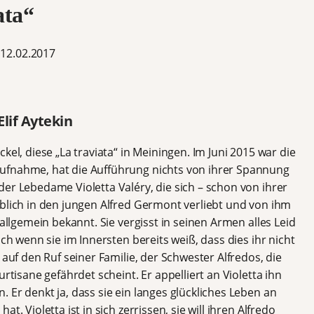
ata“
12.02.2017
lif Aytekin
kel, diese „La traviata“ in Meiningen. Im Juni 2015 war die
ufnahme, hat die Aufführung nichts von ihrer Spannung
er Lebedame Violetta Valéry, die sich – schon von ihrer
rblich in den jungen Alfred Germont verliebt und von ihm
 allgemein bekannt. Sie vergisst in seinen Armen alles Leid
uch wenn sie im Innersten bereits weiß, dass dies ihr nicht
 auf den Ruf seiner Familie, der Schwester Alfredos, die
urtisane gefährdet scheint. Er appelliert an Violetta ihn
 Er denkt ja, dass sie ein langes glückliches Leben an
t. Violetta ist in sich zerrissen, sie will ihren Alfredo