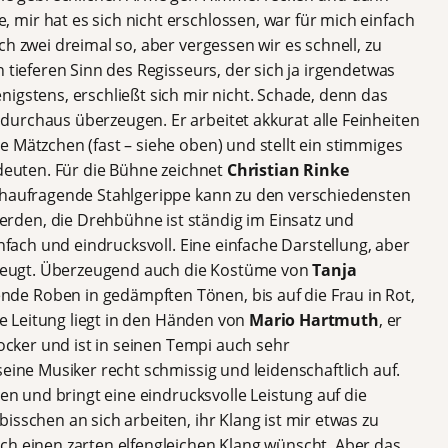
mir hat es sich nicht erschlossen, war für mich einfach
h zwei dreimal so, aber vergessen wir es schnell, zu
 tieferen Sinn des Regisseurs, der sich ja irgendetwas
igstens, erschließt sich mir nicht. Schade, denn das
urchaus überzeugen. Er arbeitet akkurat alle Feinheiten
 Mätzchen (fast – siehe oben) und stellt ein stimmiges
edeuten. Für die Bühne zeichnet
Christian Rinke
ochaufragende Stahlgerippe kann zu den verschiedensten
den, die Drehbühne ist ständig im Einsatz und
infach und eindrucksvoll. Eine einfache Darstellung, aber
erzeugt. Überzeugend auch die Kostüme von
Tanja
nde Roben in gedämpften Tönen, bis auf die Frau in Rot,
che Leitung liegt in den Händen von
Mario Hartmuth
, er
locker und ist in seinen Tempi auch sehr
seine Musiker recht schmissig und leidenschaftlich auf.
ten und bringt eine eindrucksvolle Leistung auf die
isschen an sich arbeiten, ihr Klang ist mir etwas zu
ch einen zarten elfengleichen Klang wünscht. Aber das