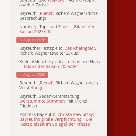
(zweiter Zyklus)
Bayreuth:
„
Rienzi
“
, Richard Wagner (dritte
Besprechung)
Nürnberg: Tops und Flops –
„
Bilanz der
Saison 2025/26
“
5. August 2026
Bayreuther Festspiele:
„
Das Rheingold
“
,
Richard Wagner (zweiter Zyklus)
Krefeld/Mönchengladbach: Tops und Flops
–
„
Bilanz der Saison 2025/26
“
4. August 2026
Bayreuth:
„
Rienzi
“
, Richard Wagner (zweite
Vorstellung)
Bayreuth: Gedenkveranstaltung
„
Verstummte Stimmen
“
mit Michel
Friedman
Pionteks Bayreuth:
„
Christa Pawlofsky:
Bayreuths große Verpflichtung - Die
Festspielzeit im Spiegel der Presse
“