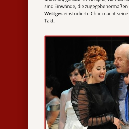
sind Einwände, die zugegebenermaßen 
Wettges
einstudierte Chor macht seine Sa
Takt.