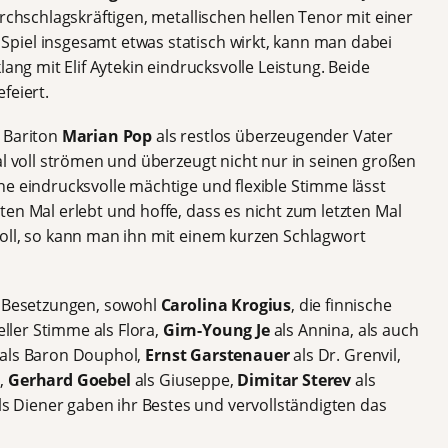
urchschlagskräftigen, metallischen hellen Tenor mit einer
piel insgesamt etwas statisch wirkt, kann man dabei
lang mit Elif Aytekin eindrucksvolle Leistung. Beide
feiert.
 Bariton
Marian Pop
als restlos überzeugender Vater
al voll strömen und überzeugt nicht nur in seinen großen
ne eindrucksvolle mächtige und flexible Stimme lässt
en Mal erlebt und hoffe, dass es nicht zum letzten Mal
oll, so kann man ihn mit einem kurzen Schlagwort
n Besetzungen, sowohl
Carolina Krogius
, die finnische
eller Stimme als Flora,
Girn-Young Je
als Annina, als auch
als Baron Douphol,
Ernst Garstenauer
als Dr. Grenvil,
,
Gerhard Goebel
als Giuseppe,
Dimitar Sterev
als
ls Diener gaben ihr Bestes und vervollständigten das