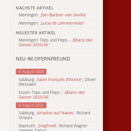
NÄCHSTE ARTIKEL
Meiningen:
„
Der Barbier von Sevilla
“
Meiningen:
„
Lucia di Lammermoor
“
NEUESTER ARTIKEL
Meiningen: Tops und Flops –
„
Bilanz der
Saison 2025/26
“
NEU IM OPERNFREUND
9. August 2026
Salzburg:
„
Saint François d’Assise
“
, Olivier
Messiaen
Essen: Tops und Flops –
„
Bilanz der
Saison 2025/26
“
8. August 2026
Salzburg:
„
Ariadne auf Naxos
“
, Richard
Strauss
Bayreuth:
„
Siegfried
“
, Richard Wagner
(zweiter Zyklus)