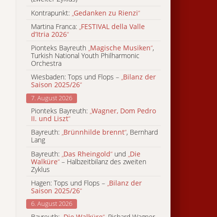
Kontrapunkt:
„
Gedanken zu Rienzi
“
Martina Franca:
„
FESTIVAL della Valle
d’Itria 2026
“
Pionteks Bayreuth
„
Magische Musiken
“
,
Turkish National Youth Philharmonic
Orchestra
Wiesbaden: Tops und Flops –
„
Bilanz der
Saison 2025/26
“
7. August 2026
Pionteks Bayreuth:
„
Wagner, Dom Pedro
II. und Liszt
“
Bayreuth:
„
Brünnhilde brennt
“
, Bernhard
Lang
Bayreuth:
„
Das Rheingold
“
und
„
Die
Walküre
“
– Halbzeitbilanz des zweiten
Zyklus
Hagen: Tops und Flops –
„
Bilanz der
Saison 2025/26
“
6. August 2026
Bayreuth:
„
Die Walküre
“
, Richard Wagner