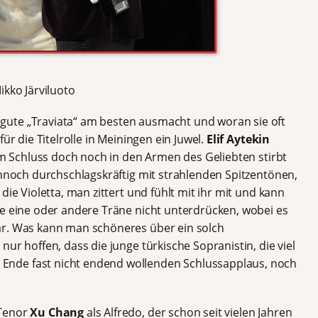
ikko Järviluoto
ute „Traviata“ am besten ausmacht und woran sie oft
ür die Titelrolle in Meiningen ein Juwel.
Elif Aytekin
 am Schluss doch noch in den Armen des Geliebten stirbt
ennoch durchschlagskräftig mit strahlenden Spitzentönen,
die Violetta, man zittert und fühlt mit ihr mit und kann
ie eine oder andere Träne nicht unterdrücken, wobei es
ar. Was kann man schöneres über ein solch
ur hoffen, dass die junge türkische Sopranistin, die viel
nde fast nicht endend wollenden Schlussapplaus, noch
 Tenor
Xu Chang
als Alfredo, der schon seit vielen Jahren