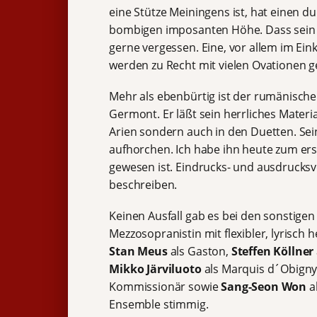
eine Stütze Meiningens ist, hat einen d
bombigen imposanten Höhe. Dass sein S
gerne vergessen. Eine, vor allem im Eink
werden zu Recht mit vielen Ovationen ge
Mehr als ebenbürtig ist der rumänische
Germont. Er läßt sein herrliches Materi
Arien sondern auch in den Duetten. Sei
aufhorchen. Ich habe ihn heute zum erst
gewesen ist. Eindrucks- und ausdrucksv
beschreiben.
Keinen Ausfall gab es bei den sonstige
Mezzosopranistin mit flexibler, lyrisch h
Stan Meus
als Gaston,
Steffen Köllner
Mikko Järviluoto
als Marquis d´Obigny
Kommissionär sowie
Sang-Seon Won
a
Ensemble stimmig.