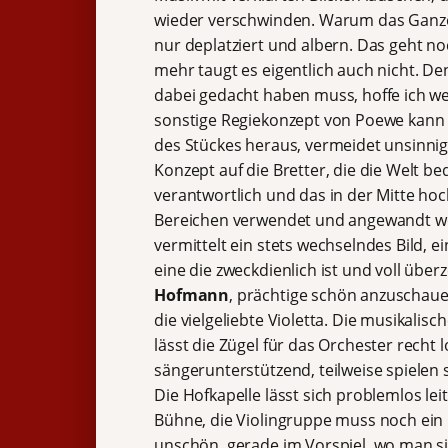
wieder verschwinden. Warum das Ganze, 
nur deplatziert und albern. Das geht noc
mehr taugt es eigentlich auch nicht. Den
dabei gedacht haben muss, hoffe ich wen
sonstige Regiekonzept von Poewe kann d
des Stückes heraus, vermeidet unsinnige
Konzept auf die Bretter, die die Welt b
verantwortlich und das in der Mitte h
Bereichen verwendet und angewandt wer
vermittelt ein stets wechselndes Bild, e
eine die zweckdienlich ist und voll üb
Hofmann
, prächtige schön anzuschaue
die vielgeliebte Violetta. Die musikalis
lässt die Zügel für das Orchester recht 
sängerunterstützend, teilweise spielen 
Die Hofkapelle lässt sich problemlos lei
Bühne, die Violingruppe muss noch ein b
unschön, gerade im Vorspiel, wo man si