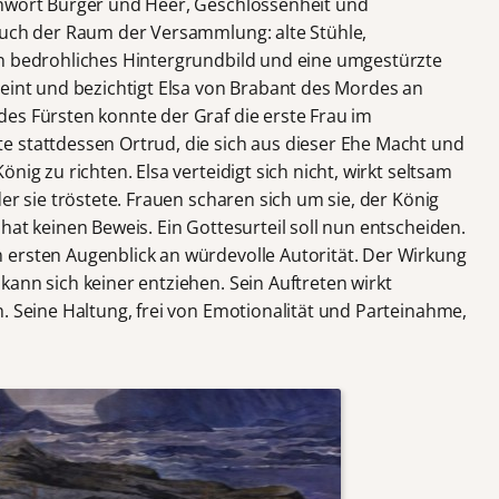
chwört Bürger und Heer, Geschlossenheit und
auch der Raum der Versammlung: alte Stühle,
in bedrohliches Hintergrundbild und eine umgestürzte
heint und bezichtigt Elsa von Brabant des Mordes an
es Fürsten konnte der Graf die erste Frau im
 stattdessen Ortrud, die sich aus dieser Ehe Macht und
nig zu richten. Elsa verteidigt sich nicht, wirkt seltsam
er sie tröstete. Frauen scharen sich um sie, der König
hat keinen Beweis. Ein Gottesurteil soll nun entscheiden.
 ersten Augenblick an würdevolle Autorität. Der Wirkung
ann sich keiner entziehen. Sein Auftreten wirkt
. Seine Haltung, frei von Emotionalität und Parteinahme,