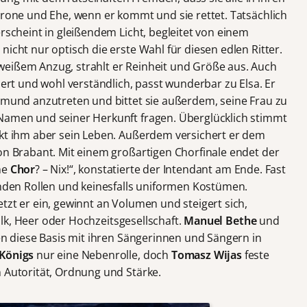
Krone und Ehe, wenn er kommt und sie rettet. Tatsächlich
rscheint in gleißendem Licht, begleitet von einem
t nicht nur optisch die erste Wahl für diesen edlen Ritter.
weißem Anzug, strahlt er Reinheit und Größe aus. Auch
iert und wohl verständlich, passt wunderbar zu Elsa. Er
ramund anzutreten und bittet sie außerdem, seine Frau zu
 Namen und seiner Herkunft fragen. Überglücklich stimmt
nkt ihm aber sein Leben. Außerdem versichert er dem
von Brabant. Mit einem großartigen Chorfinale endet der
ne
Chor
? – Nix!“, konstatierte der Intendant am Ende. Fast
lnden Rollen und keinesfalls uniformen Kostümen.
tzt er ein, gewinnt an Volumen und steigert sich,
 Volk, Heer oder Hochzeitsgesellschaft.
Manuel Bethe
und
en
diese Basis mit ihren Sängerinnen und Sängern in
 Königs
nur eine Nebenrolle, doch
Tomasz Wijas
feste
n Autorität, Ordnung und Stärke.