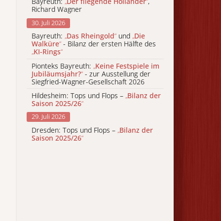
Bayreuth:
„
Der fliegende Holländer
“
,
Richard Wagner
30. Juli 2026
Bayreuth:
„
Das Rheingold
“
und
„
Die
Walküre
“
- Bilanz der ersten Hälfte des
„
KI-Rings
“
Pionteks Bayreuth:
„
Keine Festspiele im
Jubiläumsjahr?
“
- zur Ausstellung der
Siegfried-Wagner-Gesellschaft 2026
Hildesheim: Tops und Flops –
„
Bilanz der
Saison 2025/26
“
29. Juli 2026
Dresden: Tops und Flops –
„
Bilanz der
Saison 2025/26
“