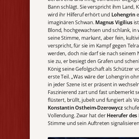
Bann schlägt. Sie verspricht ihm Land, 
wird ihr Hilferuf erhört und
Lohengrin
e
imaginären Schwan.
Magnus Vigilius
is
Blond, hochgewachsen und schlank, in 
seine Stimme, markant, aber fein, kultiv
verspricht, für sie im Kampf gegen Tel
werden, doch nie darf sie nach seinem
sie zu, er besiegt den Grafen und sche
König seine Gefolgschaft als Schützer 
erste Teil. „Was wäre der Lohengrin oh
in jeder Szene ist er präsent in wechse
Faszinierend zart und fast unbemerkt se
flüstert, brüllt, jubelt und fungiert als
Konstantin Ostheim-Dzerowycz
schuf
Vollendung. Zwar hat der
Heerufer des
Stimme und sein Auftreten signalisiere