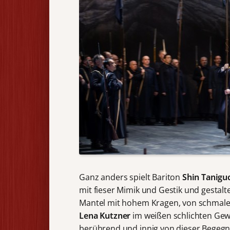
Ganz anders spielt Bariton
Shin Tanigu
mit fieser Mimik und Gestik und gestalt
Mantel mit hohem Kragen, von schmaler 
Lena Kutzner
im weißen schlichten Gew
berührend und innig von dieser Begegnu