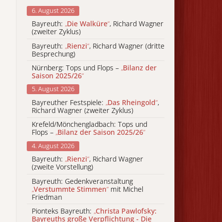
6. August 2026
Bayreuth:
„
Die Walküre
“
, Richard Wagner
(zweiter Zyklus)
Bayreuth:
„
Rienzi
“
, Richard Wagner (dritte
Besprechung)
Nürnberg: Tops und Flops –
„
Bilanz der
Saison 2025/26
“
5. August 2026
Bayreuther Festspiele:
„
Das Rheingold
“
,
Richard Wagner (zweiter Zyklus)
Krefeld/Mönchengladbach: Tops und
Flops –
„
Bilanz der Saison 2025/26
“
4. August 2026
Bayreuth:
„
Rienzi
“
, Richard Wagner
(zweite Vorstellung)
Bayreuth: Gedenkveranstaltung
„
Verstummte Stimmen
“
mit Michel
Friedman
Pionteks Bayreuth:
„
Christa Pawlofsky:
Bayreuths große Verpflichtung - Die