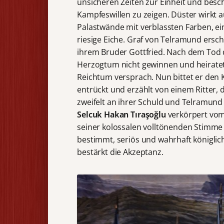
unsicheren Zeiten zur Einheit und bes
Kampfeswillen zu zeigen. Düster wirkt 
Palastwände mit verblassten Farben, e
riesige Eiche. Graf von Telramund ersc
ihrem Bruder Gottfried. Nach dem Tod d
Herzogtum nicht gewinnen und heiratete
Reichtum versprach. Nun bittet er den Kö
entrückt und erzählt von einem Ritter, d
zweifelt an ihrer Schuld und Telramund 
Selcuk Hakan Tıraşoğlu
verkörpert vom
seiner kolossalen volltönenden Stimme k
bestimmt, seriös und wahrhaft königlich
bestärkt die Akzeptanz.