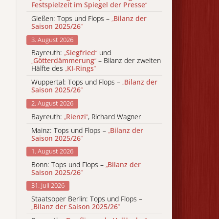
Festspielzeit im Spiegel der Presse
“
Gießen: Tops und Flops –
„
Bilanz der
Saison 2025/26
“
3. August 2026
Bayreuth:
„
Siegfried
“
und
„
Götterdämmerung
“
– Bilanz der zweiten
Hälfte des
„
KI-Rings
“
Wuppertal: Tops und Flops –
„
Bilanz der
Saison 2025/26
“
2. August 2026
Bayreuth:
„
Rienzi
“
, Richard Wagner
Mainz: Tops und Flops –
„
Bilanz der
Saison 2025/26
“
1. August 2026
Bonn: Tops und Flops –
„
Bilanz der
Saison 2025/26
“
31. Juli 2026
Staatsoper Berlin: Tops und Flops –
„
Bilanz der Saison 2025/26
“