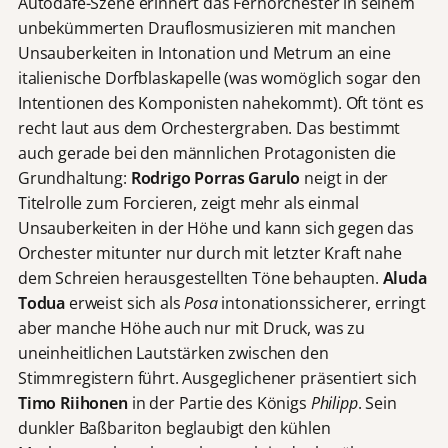
Autodafé-Szene erinnert das Fernorchester in seinem
unbekümmerten Drauflosmusizieren mit manchen
Unsauberkeiten in Intonation und Metrum an eine
italienische Dorfblaskapelle (was womöglich sogar den
Intentionen des Komponisten nahekommt). Oft tönt es
recht laut aus dem Orchestergraben. Das bestimmt
auch gerade bei den männlichen Protagonisten die
Grundhaltung:
Rodrigo Porras Garulo
neigt in der
Titelrolle zum Forcieren, zeigt mehr als einmal
Unsauberkeiten in der Höhe und kann sich gegen das
Orchester mitunter nur durch mit letzter Kraft nahe
dem Schreien herausgestellten Töne behaupten.
Aluda
Todua
erweist sich als
Posa
intonationssicherer, erringt
aber manche Höhe auch nur mit Druck, was zu
uneinheitlichen Lautstärken zwischen den
Stimmregistern führt. Ausgeglichener präsentiert sich
Timo Riihonen
in der Partie des Königs
Philipp
. Sein
dunkler Baßbariton beglaubigt den kühlen