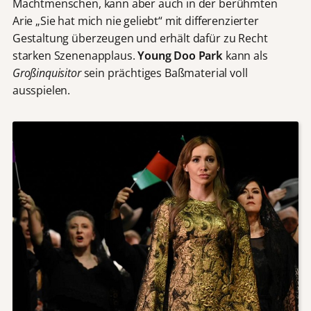
Machtmenschen, kann aber auch in der berühmten
Arie „Sie hat mich nie geliebt“ mit differenzierter
Gestaltung überzeugen und erhält dafür zu Recht
starken Szenenapplaus.
Young Doo Park
kann als
Großinquisitor
sein prächtiges Baßmaterial voll
ausspielen.