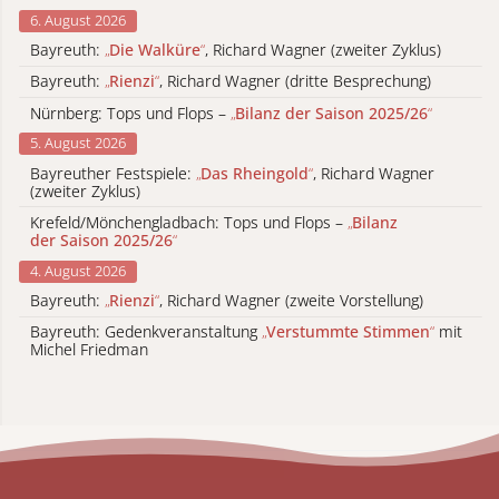
6. August 2026
Bayreuth:
„
Die Walküre
“
, Richard Wagner (zweiter Zyklus)
Bayreuth:
„
Rienzi
“
, Richard Wagner (dritte Besprechung)
Nürnberg: Tops und Flops –
„
Bilanz der Saison 2025/26
“
5. August 2026
Bayreuther Festspiele:
„
Das Rheingold
“
, Richard Wagner
(zweiter Zyklus)
Krefeld/Mönchengladbach: Tops und Flops –
„
Bilanz
der Saison 2025/26
“
4. August 2026
Bayreuth:
„
Rienzi
“
, Richard Wagner (zweite Vorstellung)
Bayreuth: Gedenkveranstaltung
„
Verstummte Stimmen
“
mit
Michel Friedman