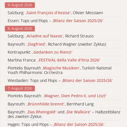
9. August 2026
Salzburg:
„
Saint François d’Assise
“
, Olivier Messiaen
Essen: Tops und Flops –
„
Bilanz der Saison 2025/26
“
8. August 2026
Salzburg:
„
Ariadne auf Naxos
“
, Richard Strauss
Bayreuth:
„
Siegfried
“
, Richard Wagner (zweiter Zyklus)
Kontrapunkt:
„
Gedanken zu Rienzi
“
Martina Franca:
„
FESTIVAL della Valle d’Itria 2026
“
Pionteks Bayreuth
„
Magische Musiken
“
, Turkish National
Youth Philharmonic Orchestra
Wiesbaden: Tops und Flops –
„
Bilanz der Saison 2025/26
“
7. August 2026
Pionteks Bayreuth:
„
Wagner, Dom Pedro II. und Liszt
“
Bayreuth:
„
Brünnhilde brennt
“
, Bernhard Lang
Bayreuth:
„
Das Rheingold
“
und
„
Die Walküre
“
– Halbzeitbilanz
des zweiten Zyklus
Hagen: Tops und Flops –
„
Bilanz der Saison 2025/26
“