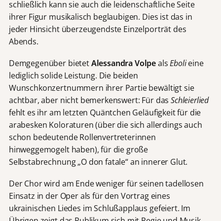
schließlich kann sie auch die leidenschaftliche Seite
ihrer Figur musikalisch beglaubigen. Dies ist das in
jeder Hinsicht überzeugendste Einzelporträt des
Abends.
Demgegenüber bietet
Alessandra Volpe
als
Eboli
eine
lediglich solide Leistung. Die beiden
Wunschkonzertnummern ihrer Partie bewältigt sie
achtbar, aber nicht bemerkenswert: Für das
Schleierlied
fehlt es ihr am letzten Quäntchen Geläufigkeit für die
arabesken Koloraturen (über die sich allerdings auch
schon bedeutende Rollenvertreterinnen
hinweggemogelt haben), für die große
Selbstabrechnung „O don fatale“ an innerer Glut.
Der Chor wird am Ende weniger für seinen tadellosen
Einsatz in der Oper als für den Vortrag eines
ukrainischen Liedes im Schlußapplaus gefeiert. Im
Übrigen zeigt das Publikum sich mit Regie und Musik