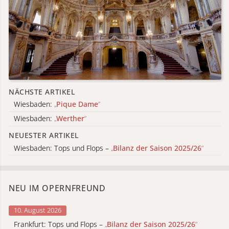
NÄCHSTE ARTIKEL
Wiesbaden:
„
Pique Dame
“
Wiesbaden:
„
Werther
“
NEUESTER ARTIKEL
Wiesbaden: Tops und Flops –
„
Bilanz der Saison 2025/26
“
NEU IM OPERNFREUND
10. August 2026
Frankfurt: Tops und Flops –
„
Bilanz der Saison 2025/26
“