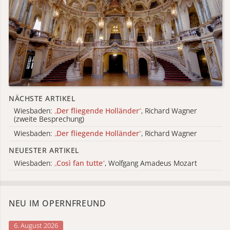
NÄCHSTE ARTIKEL
Wiesbaden:
„
Der fliegende Holländer
“
, Richard Wagner
(zweite Besprechung)
Wiesbaden:
„
Der fliegende Holländer
“
, Richard Wagner
NEUESTER ARTIKEL
Wiesbaden:
„
Così fan tutte
“
, Wolfgang Amadeus Mozart
NEU IM OPERNFREUND
6. August 2026