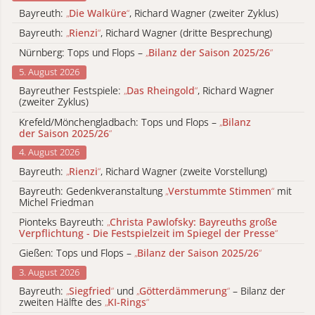
Bayreuth:
„
Die Walküre
“
, Richard Wagner (zweiter Zyklus)
Bayreuth:
„
Rienzi
“
, Richard Wagner (dritte Besprechung)
Nürnberg: Tops und Flops –
„
Bilanz der Saison 2025/26
“
5. August 2026
Bayreuther Festspiele:
„
Das Rheingold
“
, Richard Wagner
(zweiter Zyklus)
Krefeld/Mönchengladbach: Tops und Flops –
„
Bilanz
der Saison 2025/26
“
4. August 2026
Bayreuth:
„
Rienzi
“
, Richard Wagner (zweite Vorstellung)
Bayreuth: Gedenkveranstaltung
„
Verstummte Stimmen
“
mit
Michel Friedman
Pionteks Bayreuth:
„
Christa Pawlofsky: Bayreuths große
Verpflichtung - Die Festspielzeit im Spiegel der Presse
“
Gießen: Tops und Flops –
„
Bilanz der Saison 2025/26
“
3. August 2026
Bayreuth:
„
Siegfried
“
und
„
Götterdämmerung
“
– Bilanz der
zweiten Hälfte des
„
KI-Rings
“