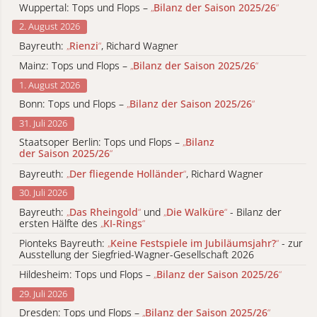
Wuppertal: Tops und Flops –
„
Bilanz der Saison 2025/26
“
2. August 2026
Bayreuth:
„
Rienzi
“
, Richard Wagner
Mainz: Tops und Flops –
„
Bilanz der Saison 2025/26
“
1. August 2026
Bonn: Tops und Flops –
„
Bilanz der Saison 2025/26
“
31. Juli 2026
Staatsoper Berlin: Tops und Flops –
„
Bilanz
der Saison 2025/26
“
Bayreuth:
„
Der fliegende Holländer
“
, Richard Wagner
30. Juli 2026
Bayreuth:
„
Das Rheingold
“
und
„
Die Walküre
“
- Bilanz der
ersten Hälfte des
„
KI-Rings
“
Pionteks Bayreuth:
„
Keine Festspiele im Jubiläumsjahr?
“
- zur
Ausstellung der Siegfried-Wagner-Gesellschaft 2026
Hildesheim: Tops und Flops –
„
Bilanz der Saison 2025/26
“
29. Juli 2026
Dresden: Tops und Flops –
„
Bilanz der Saison 2025/26
“