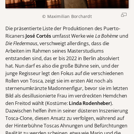
© Maximilian Borchardt
Die präsentierte Liste der Produktionen des Puerto-
Ricaners
José Cortés
umfasst Werke wie
La Bohème
und
Die Fledermaus
, verschweigt allerdings, dass die
Arbeiten im Rahmen seines Masterstudiums
entstanden sind, das er bis 2022 in Berlin absolviert
hat. Nun darf es also die große Bühne sein, und der
junge Regisseur legt den Fokus auf die verschiedenen
Rollen von Tosca, zeigt sie im ersten Akt noch als
sternenumkränzte Madonnenfigur, bevor sie im letzten
Bild als desillusionierte Frau im verdreckten Hemdchen
den Freitod wählt (Kostüme:
Linda Rodenheber
).
Dazwischen helfen ihm in seiner düsteren Inszenierung
Tosca-Clone, diesen Ansatz zu verfolgen, während auf
der Hinterbühne Toscas Ahnungen und Befürchtungen
Realität zu werden scheinen, etwa wie Mario und die