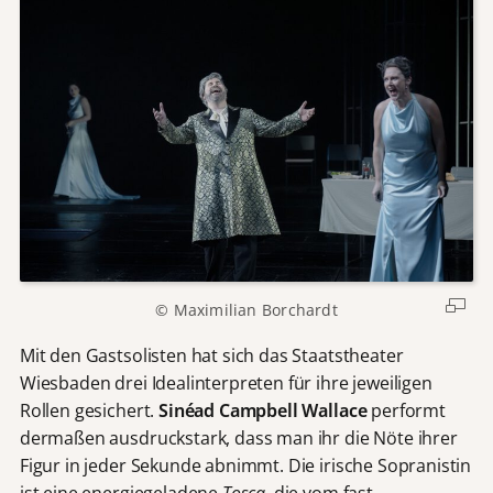
© Maximilian Borchardt
Mit den Gastsolisten hat sich das Staatstheater
Wiesbaden drei Idealinterpreten für ihre jeweiligen
Rollen gesichert.
Sinéad Campbell Wallace
performt
dermaßen ausdruckstark, dass man ihr die Nöte ihrer
Figur in jeder Sekunde abnimmt. Die irische Sopranistin
ist eine energiegeladene
Tosca
, die vom fast