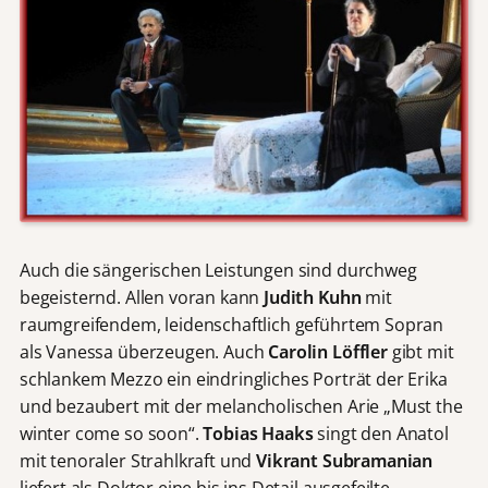
Auch die sängerischen Leistungen sind durchweg
begeisternd. Allen voran kann
Judith Kuhn
mit
raumgreifendem, leidenschaftlich geführtem Sopran
als Vanessa überzeugen. Auch
Carolin Löffler
gibt mit
schlankem Mezzo ein eindringliches Porträt der Erika
und bezaubert mit der melancholischen Arie „Must the
winter come so soon“.
Tobias Haaks
singt den Anatol
mit tenoraler Strahlkraft und
Vikrant Subramanian
liefert als Doktor eine bis ins Detail ausgefeilte