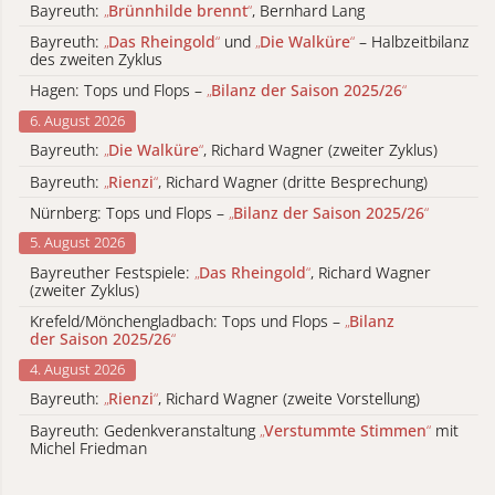
Bayreuth:
„
Brünnhilde brennt
“
, Bernhard Lang
Bayreuth:
„
Das Rheingold
“
und
„
Die Walküre
“
– Halbzeitbilanz
des zweiten Zyklus
Hagen: Tops und Flops –
„
Bilanz der Saison 2025/26
“
6. August 2026
Bayreuth:
„
Die Walküre
“
, Richard Wagner (zweiter Zyklus)
Bayreuth:
„
Rienzi
“
, Richard Wagner (dritte Besprechung)
Nürnberg: Tops und Flops –
„
Bilanz der Saison 2025/26
“
5. August 2026
Bayreuther Festspiele:
„
Das Rheingold
“
, Richard Wagner
(zweiter Zyklus)
Krefeld/Mönchengladbach: Tops und Flops –
„
Bilanz
der Saison 2025/26
“
4. August 2026
Bayreuth:
„
Rienzi
“
, Richard Wagner (zweite Vorstellung)
Bayreuth: Gedenkveranstaltung
„
Verstummte Stimmen
“
mit
Michel Friedman