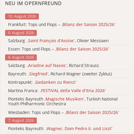
NEU IM OPERNFREUND
10. August 2026
Frankfurt: Tops und Flops –
„
Bilanz der Saison 2025/26
“
9. August 2026
Salzburg:
„
Saint François d’Assise
“
, Olivier Messiaen
Essen: Tops und Flops –
„
Bilanz der Saison 2025/26
“
8. August 2026
Salzburg:
„
Ariadne auf Naxos
“
, Richard Strauss
Bayreuth:
„
Siegfried
“
, Richard Wagner (zweiter Zyklus)
Kontrapunkt:
„
Gedanken zu Rienzi
“
Martina Franca:
„
FESTIVAL della Valle d’Itria 2026
“
Pionteks Bayreuth
„
Magische Musiken
“
, Turkish National
Youth Philharmonic Orchestra
Wiesbaden: Tops und Flops –
„
Bilanz der Saison 2025/26
“
7. August 2026
Pionteks Bayreuth:
„
Wagner, Dom Pedro II. und Liszt
“