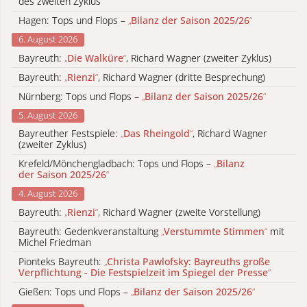
des zweiten Zyklus
Hagen: Tops und Flops –
„
Bilanz der Saison 2025/26
“
6. August 2026
Bayreuth:
„
Die Walküre
“
, Richard Wagner (zweiter Zyklus)
Bayreuth:
„
Rienzi
“
, Richard Wagner (dritte Besprechung)
Nürnberg: Tops und Flops –
„
Bilanz der Saison 2025/26
“
5. August 2026
Bayreuther Festspiele:
„
Das Rheingold
“
, Richard Wagner
(zweiter Zyklus)
Krefeld/Mönchengladbach: Tops und Flops –
„
Bilanz
der Saison 2025/26
“
4. August 2026
Bayreuth:
„
Rienzi
“
, Richard Wagner (zweite Vorstellung)
Bayreuth: Gedenkveranstaltung
„
Verstummte Stimmen
“
mit
Michel Friedman
Pionteks Bayreuth:
„
Christa Pawlofsky: Bayreuths große
Verpflichtung - Die Festspielzeit im Spiegel der Presse
“
Gießen: Tops und Flops –
„
Bilanz der Saison 2025/26
“