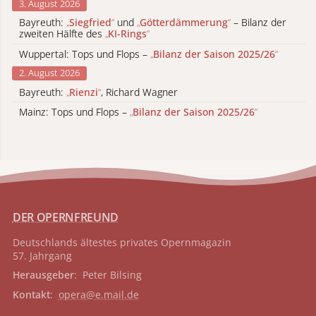
3. August 2026
Bayreuth:
„
Siegfried
“
und
„
Götterdämmerung
“
– Bilanz der
zweiten Hälfte des
„
KI-Rings
“
Wuppertal: Tops und Flops –
„
Bilanz der Saison 2025/26
“
2. August 2026
Bayreuth:
„
Rienzi
“
, Richard Wagner
Mainz: Tops und Flops –
„
Bilanz der Saison 2025/26
“
DER OPERNFREUND
Deutschlands ältestes privates
Opernmagazin
57. Jahrgang
Herausgeber
: Peter Bilsing
Kontakt
:
opera@e.mail.de