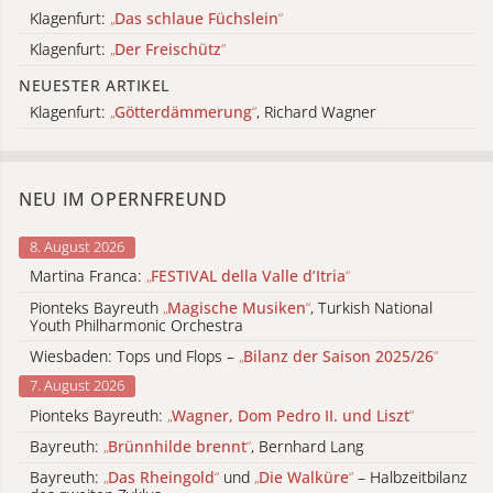
Klagenfurt:
„
Das schlaue Füchslein
“
Klagenfurt:
„
Der Freischütz
“
NEUESTER ARTIKEL
Klagenfurt:
„
Götterdämmerung
“
, Richard Wagner
NEU IM OPERNFREUND
8. August 2026
Martina Franca:
„
FESTIVAL della Valle d’Itria
“
Pionteks Bayreuth
„
Magische Musiken
“
, Turkish National
Youth Philharmonic Orchestra
Wiesbaden: Tops und Flops –
„
Bilanz der Saison 2025/26
“
7. August 2026
Pionteks Bayreuth:
„
Wagner, Dom Pedro II. und Liszt
“
Bayreuth:
„
Brünnhilde brennt
“
, Bernhard Lang
Bayreuth:
„
Das Rheingold
“
und
„
Die Walküre
“
– Halbzeitbilanz