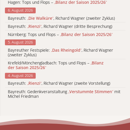
Hagen: Tops und Flops –
„
Bilanz der Saison 2025/26
“
6. August 2026
Bayreuth:
„
Die Walküre
“
, Richard Wagner (zweiter Zyklus)
Bayreuth:
„
Rienzi
“
, Richard Wagner (dritte Besprechung)
Nürnberg: Tops und Flops –
„
Bilanz der Saison 2025/26
“
5. August 2026
Bayreuther Festspiele:
„
Das Rheingold
“
, Richard Wagner
(zweiter Zyklus)
Krefeld/Mönchengladbach: Tops und Flops –
„
Bilanz
der Saison 2025/26
“
4. August 2026
Bayreuth:
„
Rienzi
“
, Richard Wagner (zweite Vorstellung)
Bayreuth: Gedenkveranstaltung
„
Verstummte Stimmen
“
mit
Michel Friedman