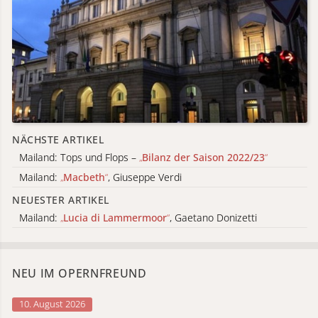
NÄCHSTE ARTIKEL
Mailand: Tops und Flops –
„
Bilanz der Saison 2022/23
“
Mailand:
„
Macbeth
“
, Giuseppe Verdi
NEUESTER ARTIKEL
Mailand:
„
Lucia di Lammermoor
“
, Gaetano Donizetti
NEU IM OPERNFREUND
10. August 2026