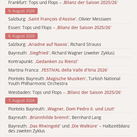
Frankfurt: Tops und Flops –
„
Bilanz der Saison 2025/26
“
9. August 2026
Salzburg:
„
Saint François d’Assise
“
, Olivier Messiaen
Essen: Tops und Flops –
„
Bilanz der Saison 2025/26
“
8. August 2026
Salzburg:
„
Ariadne auf Naxos
“
, Richard Strauss
Bayreuth:
„
Siegfried
“
, Richard Wagner (zweiter Zyklus)
Kontrapunkt:
„
Gedanken zu Rienzi
“
Martina Franca:
„
FESTIVAL della Valle d’Itria 2026
“
Pionteks Bayreuth
„
Magische Musiken
“
, Turkish National
Youth Philharmonic Orchestra
Wiesbaden: Tops und Flops –
„
Bilanz der Saison 2025/26
“
7. August 2026
Pionteks Bayreuth:
„
Wagner, Dom Pedro II. und Liszt
“
Bayreuth:
„
Brünnhilde brennt
“
, Bernhard Lang
Bayreuth:
„
Das Rheingold
“
und
„
Die Walküre
“
– Halbzeitbilanz
des zweiten Zyklus