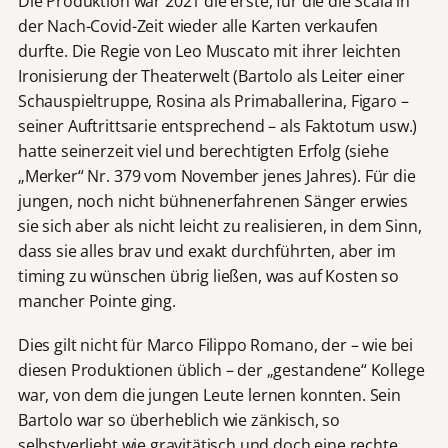
Die Produktion war 2021 die erste, für die die Scala in
der Nach-Covid-Zeit wieder alle Karten verkaufen
durfte. Die Regie von Leo Muscato mit ihrer leichten
Ironisierung der Theaterwelt (Bartolo als Leiter einer
Schauspieltruppe, Rosina als Primaballerina, Figaro –
seiner Auftrittsarie entsprechend – als Faktotum usw.)
hatte seinerzeit viel und berechtigten Erfolg (siehe
„Merker“ Nr. 379 vom November jenes Jahres). Für die
jungen, noch nicht bühnenerfahrenen Sänger erwies
sie sich aber als nicht leicht zu realisieren, in dem Sinn,
dass sie alles brav und exakt durchführten, aber im
timing zu wünschen übrig ließen, was auf Kosten so
mancher Pointe ging.
Dies gilt nicht für Marco Filippo Romano, der – wie bei
diesen Produktionen üblich – der „gestandene“ Kollege
war, von dem die jungen Leute lernen konnten. Sein
Bartolo war so überheblich wie zänkisch, so
selbstverliebt wie gravitätisch und doch eine rechte