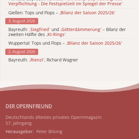
Verpflichtung - Die Festspielzeit im Spiegel der Presse
“
Gießen: Tops und Flops –
„
Bilanz der Saison 2025/26
“
3. August 2026
Bayreuth:
„
Siegfried
“
und
„
Götterdämmerung
“
– Bilanz der
zweiten Hälfte des
„
KI-Rings
“
Wuppertal: Tops und Flops –
„
Bilanz der Saison 2025/26
“
2. August 2026
Bayreuth:
„
Rienzi
“
, Richard Wagner
DER OPERNFREUND
Deutschlands ältestes privates
Opernmagazin
57. Jahrgang
Herausgeber
: Peter Bilsing