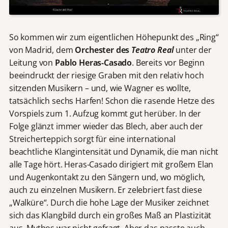
So kommen wir zum eigentlichen Höhepunkt des „Ring“
von Madrid, dem
Orchester des
Teatro Real
unter der
Leitung von
Pablo Heras-Casado
. Bereits vor Beginn
beeindruckt der riesige Graben mit den relativ hoch
sitzenden Musikern – und, wie Wagner es wollte,
tatsächlich sechs Harfen! Schon die rasende Hetze des
Vorspiels zum 1. Aufzug kommt gut herüber. In der
Folge glänzt immer wieder das Blech, aber auch der
Streicherteppich sorgt für eine international
beachtliche Klangintensität und Dynamik, die man nicht
alle Tage hört. Heras-Casado dirigiert mit großem Elan
und Augenkontakt zu den Sängern und, wo möglich,
auch zu einzelnen Musikern. Er zelebriert fast diese
„Walküre“. Durch die hohe Lage der Musiker zeichnet
sich das Klangbild durch ein großes Maß an Plastizität
aus. Mythos war nicht gefragt. Aber das passte auch