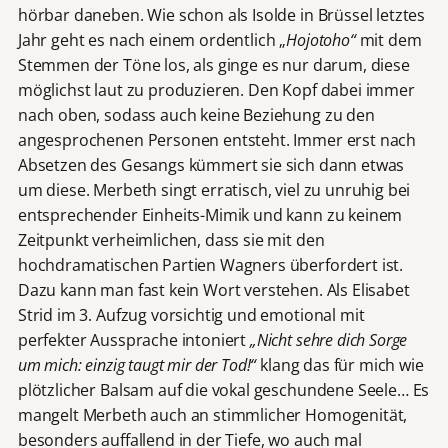
hörbar daneben. Wie schon als Isolde in Brüssel letztes
Jahr geht es nach einem ordentlich „
Hojotoho“
mit dem
Stemmen der Töne los, als ginge es nur darum, diese
möglichst laut zu produzieren. Den Kopf dabei immer
nach oben, sodass auch keine Beziehung zu den
angesprochenen Personen entsteht. Immer erst nach
Absetzen des Gesangs kümmert sie sich dann etwas
um diese. Merbeth singt erratisch, viel zu unruhig bei
entsprechender Einheits-Mimik und kann zu keinem
Zeitpunkt verheimlichen, dass sie mit den
hochdramatischen Partien Wagners überfordert ist.
Dazu kann man fast kein Wort verstehen. Als Elisabet
Strid im 3. Aufzug vorsichtig und emotional mit
perfekter Aussprache intoniert
„Nicht sehre dich Sorge
um mich: einzig taugt mir der Tod!“
klang das für mich wie
plötzlicher Balsam auf die vokal geschundene Seele… Es
mangelt Merbeth auch an stimmlicher Homogenität,
besonders auffallend in der Tiefe, wo auch mal