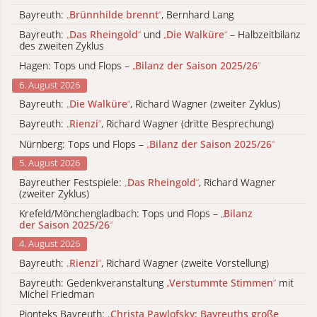
Bayreuth:
„
Brünnhilde brennt
“
, Bernhard Lang
Bayreuth:
„
Das Rheingold
“
und
„
Die Walküre
“
– Halbzeitbilanz
des zweiten Zyklus
Hagen: Tops und Flops –
„
Bilanz der Saison 2025/26
“
6. August 2026
Bayreuth:
„
Die Walküre
“
, Richard Wagner (zweiter Zyklus)
Bayreuth:
„
Rienzi
“
, Richard Wagner (dritte Besprechung)
Nürnberg: Tops und Flops –
„
Bilanz der Saison 2025/26
“
5. August 2026
Bayreuther Festspiele:
„
Das Rheingold
“
, Richard Wagner
(zweiter Zyklus)
Krefeld/Mönchengladbach: Tops und Flops –
„
Bilanz
der Saison 2025/26
“
4. August 2026
Bayreuth:
„
Rienzi
“
, Richard Wagner (zweite Vorstellung)
Bayreuth: Gedenkveranstaltung
„
Verstummte Stimmen
“
mit
Michel Friedman
Pionteks Bayreuth:
„
Christa Pawlofsky: Bayreuths große