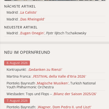
NÄCHSTE ARTIKEL
Madrid:
„
La Calisto
“
Madrid:
„
Das Rheingold
“
NEUESTER ARTIKEL
Madrid:
„
Eugen Onegin
“
, Pjotr Iljitsch Tschaikowsky
NEU IM OPERNFREUND
8. August 2026
Kontrapunkt:
„
Gedanken zu Rienzi
“
Martina Franca:
„
FESTIVAL della Valle d’Itria 2026
“
Pionteks Bayreuth
„
Magische Musiken
“
, Turkish National
Youth Philharmonic Orchestra
Wiesbaden: Tops und Flops –
„
Bilanz der Saison 2025/26
“
7. August 2026
Pionteks Bayreuth:
„
Wagner, Dom Pedro II. und Liszt
“