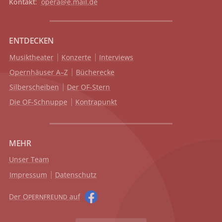
Kontakt
:
opera@e.mail.de
ENTDECKEN
Musiktheater
Konzerte
Interviews
Opernhäuser A–Z
Bücherecke
Silberscheiben
Der OF-Stern
Die OF-Schnuppe
Kontrapunkt
MEHR
Unser Team
Impressum
Datenschutz
Der O
auf
PERNFREUND