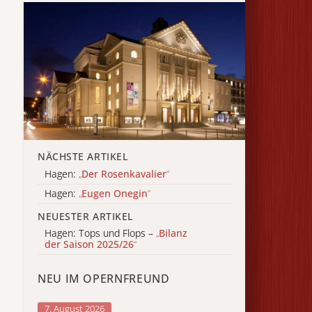
NÄCHSTE ARTIKEL
Hagen:
„
Der Rosenkavalier
“
Hagen:
„
Eugen Onegin
“
NEUESTER ARTIKEL
Hagen: Tops und Flops –
„
Bilanz
der Saison 2025/26
“
NEU IM OPERNFREUND
7. August 2026