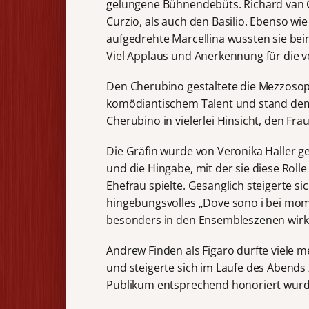
gelungene Bühnendebüts. Richard van G
Curzio, als auch den Basilio. Ebenso wie
aufgedrehte Marcellina wussten sie bei
Viel Applaus und Anerkennung für die v
Den Cherubino gestaltete die Mezzosop
komödiantischem Talent und stand dem a
Cherubino in vielerlei Hinsicht, den F
Die Gräfin wurde von Veronika Haller g
und die Hingabe, mit der sie diese Roll
Ehefrau spielte. Gesanglich steigerte s
hingebungsvolles „Dove sono i bei momen
besonders in den Ensembleszenen wirku
Andrew Finden als Figaro durfte viele 
und steigerte sich im Laufe des Abends
Publikum entsprechend honoriert wurd