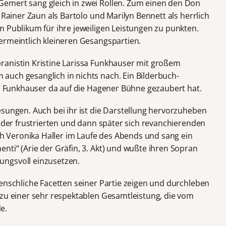
emert sang gleich in zwei Rollen. Zum einen den Don
 Rainer Zaun als Bartolo und Marilyn Bennett als herrlich
m Publikum für ihre jeweiligen Leistungen zu punkten.
ermeintlich kleineren Gesangspartien.
ranistin Kristine Larissa Funkhauser mit großem
uch gesanglich in nichts nach. Ein Bilderbuch-
rau Funkhauser da auf die Hagener Bühne gezaubert hat.
esungen. Auch bei ihr ist die Darstellung hervorzuheben
e der frustrierten und dann später sich revanchierenden
ich Veronika Haller im Laufe des Abends und sang ein
ti“ (Arie der Gräfin, 3. Akt) und wußte ihren Sopran
ngsvoll einzusetzen.
menschliche Facetten seiner Partie zeigen und durchleben
 zu einer sehr respektablen Gesamtleistung, die vom
e.