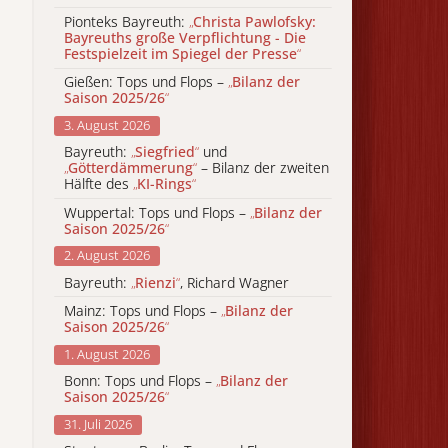
Pionteks Bayreuth:
„
Christa Pawlofsky:
Bayreuths große Verpflichtung - Die
Festspielzeit im Spiegel der Presse
“
Gießen: Tops und Flops –
„
Bilanz der
Saison 2025/26
“
3. August 2026
Bayreuth:
„
Siegfried
“
und
„
Götterdämmerung
“
– Bilanz der zweiten
Hälfte des
„
KI-Rings
“
Wuppertal: Tops und Flops –
„
Bilanz der
Saison 2025/26
“
2. August 2026
Bayreuth:
„
Rienzi
“
, Richard Wagner
Mainz: Tops und Flops –
„
Bilanz der
Saison 2025/26
“
1. August 2026
Bonn: Tops und Flops –
„
Bilanz der
Saison 2025/26
“
31. Juli 2026