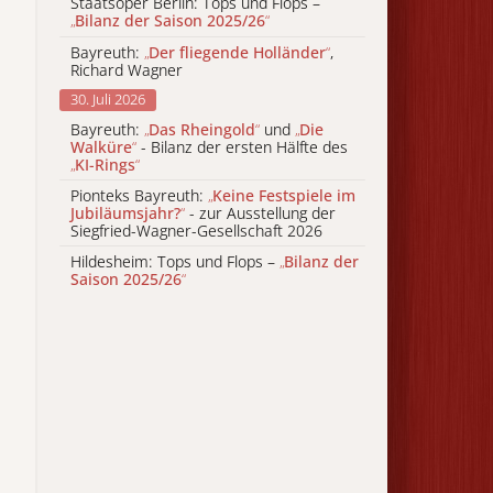
Staatsoper Berlin: Tops und Flops –
„
Bilanz der Saison 2025/26
“
Bayreuth:
„
Der fliegende Holländer
“
,
Richard Wagner
30. Juli 2026
Bayreuth:
„
Das Rheingold
“
und
„
Die
Walküre
“
- Bilanz der ersten Hälfte des
„
KI-Rings
“
Pionteks Bayreuth:
„
Keine Festspiele im
Jubiläumsjahr?
“
- zur Ausstellung der
Siegfried-Wagner-Gesellschaft 2026
Hildesheim: Tops und Flops –
„
Bilanz der
Saison 2025/26
“