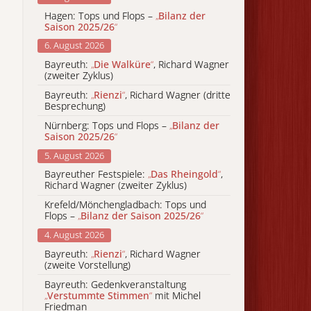
Hagen: Tops und Flops –
„
Bilanz der
Saison 2025/26
“
6. August 2026
Bayreuth:
„
Die Walküre
“
, Richard Wagner
(zweiter Zyklus)
Bayreuth:
„
Rienzi
“
, Richard Wagner (dritte
Besprechung)
Nürnberg: Tops und Flops –
„
Bilanz der
Saison 2025/26
“
5. August 2026
Bayreuther Festspiele:
„
Das Rheingold
“
,
Richard Wagner (zweiter Zyklus)
Krefeld/Mönchengladbach: Tops und
Flops –
„
Bilanz der Saison 2025/26
“
4. August 2026
Bayreuth:
„
Rienzi
“
, Richard Wagner
(zweite Vorstellung)
Bayreuth: Gedenkveranstaltung
„
Verstummte Stimmen
“
mit Michel
Friedman