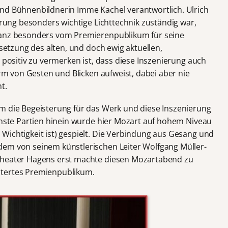
nd Bühnenbildnerin Imme Kachel verantwortlich. Ulrich
ierung besonders wichtige Lichttechnik zuständig war,
ganz besonders vom Premierenpublikum für seine
msetzung des alten, und doch ewig aktuellen,
s positiv zu vermerken ist, dass diese Inszenierung auch
orm von Gesten und Blicken aufweist, dabei aber nie
t.
m die Begeisterung für das Werk und diese Inszenierung
einste Partien hinein wurde hier Mozart auf hohem Niveau
Wichtigkeit ist) gespielt. Die Verbindung aus Gesang und
dem von seinem künstlerischen Leiter Wolfgang Müller-
Theater Hagens erst machte diesen Mozartabend zu
stertes Premienpublikum.