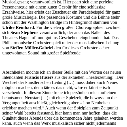
Musicalgesang verantwortlich ist. Hier paart sich eine perfekte
Personenregie mit einem guten Gespür für eine schlüssige
Erzählweise, hier erlebt der Zuschauer ein Paradebeispiel für ganz
große Musicalregie. Die passenden Kostüme und die Bühne (sehr
schön mit der Washington Bridge im Hintergrund) stammen von
Ulrike Reinhard
. Für die vielen großen Choreographien zeichnet
sich
Sean Stephens
verantwortlich, der auch das Ballett des
Theaters Hagen oft und gut ins Geschehen eingebunden hat. Das
Philharmonische Orchester spielt unter der musikalischen Leitung
von
Steffen Müller-Gabriel
den für dieses Orchester sicher
ungewohnten Sound mit großer Spielfreude.
Abschließen möchte ich an dieser Stelle mit den Worten des neuen
Intendanten
Francis Hüsers
aus der aktuellen Theaterzeitung: „Der
Wechsel der künstlerischen Leitung (…) muss daher auch Neues
möglich machen, denn täte es das nicht, wäre er künstlerisch
verschenkt. In diesem Sinne freue ich persönlich mich auf einen
behutsamen Neustart (…) mit einer Spielzeit, die bewusst an die
Vergangenheit anschließt, gleichzeitig aber schon Neuheiten
erlebbar machen wird.“ Auch wenn der Spielplan zum Zeitpunkt
seiner Wahl bereits feststand, hier kann man nur hoffen, dass die
Qualität dieses Abends über die kommenden Jahre gehalten werden
kann, auch wenn das Werk musikalisch sicher nicht jedermanns