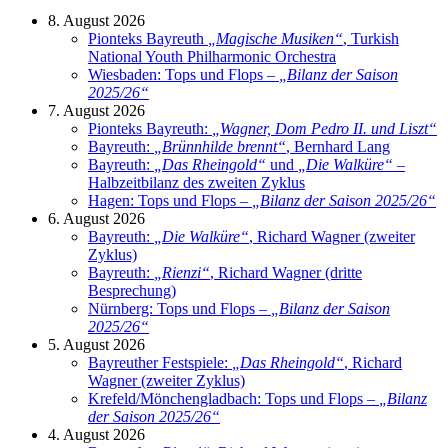
8. August 2026
Pionteks Bayreuth
„
Magische Musiken
“
, Turkish
National Youth Philharmonic Orchestra
Wiesbaden: Tops und Flops –
„
Bilanz der Saison
2025/26
“
7. August 2026
Pionteks Bayreuth:
„
Wagner, Dom Pedro II. und Liszt
“
Bayreuth:
„
Brünnhilde brennt
“
, Bernhard Lang
Bayreuth:
„
Das Rheingold
“
und
„
Die Walküre
“
–
Halbzeitbilanz des zweiten Zyklus
Hagen: Tops und Flops –
„
Bilanz der Saison 2025/26
“
6. August 2026
Bayreuth:
„
Die Walküre
“
, Richard Wagner (zweiter
Zyklus)
Bayreuth:
„
Rienzi
“
, Richard Wagner (dritte
Besprechung)
Nürnberg: Tops und Flops –
„
Bilanz der Saison
2025/26
“
5. August 2026
Bayreuther Festspiele:
„
Das Rheingold
“
, Richard
Wagner (zweiter Zyklus)
Krefeld/Mönchengladbach: Tops und Flops –
„
Bilanz
der Saison 2025/26
“
4. August 2026