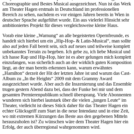
Choreographie und Bestes Musical ausgezeichnet. Nun ist das Werk
am Theater Hagen erstmals in Deutschland im professionellen
Bereich zu sehen, nachdem es vor einigen Jahren bereits in Wien in
deutscher Sprache aufgeführt wurde. Ein aus vielerlei Hinsicht sehr
ambitioniertes Projekt für dieses vergleichsweise kleine Haus.
Vorab eine kleine „Warnung“ an alle begeisterten Opernfreunde, es
handelt sich hierbei um ein „Hip-Hop- & Latin-Musical“, man sollte
also auf jeden Fall bereit sein, sich auf neues und teilweise komplett
unbekanntes Terrain zu begeben. Ich gebe zu, ich liebe Musical und
ich hasse Rap und Hip-Hop, hier ist es aber gelungen mich komplett
einzufangen, was sicherlich auch an der wirklich guten Komposition
liegt, an der man bereits erkennen kann, warum erwähntes
„Hamilton“ derzeit der Hit der letzten Jahre ist und warum das Cast-
Album zu „In the Heights“ 2009 mit dem Grammy Award
ausgezeichnet wurde. Aber auch die Inszenierung und das Ensemble
trugen gestern Abend dazu bei, dass der Funke bei mir und dem
gesamten Premierenpublikum schnell übersprang. Viele Abonnenten
wunderen sich hierbei lautstark über die vielen „jungen Leute“ im
Theater, vielleicht ist dieses Stück daher für das Theater Hagen ein
echter Glücksgriff zum Start in die neue Intendanz und in eine Zeit,
wo mit extremen Kürzungen das Beste aus den gegebenen Mitteln
herauszuholen ist? Zu wünschen wäre dem Theater Hagen hier ein
Erfolg, der auch überregional wahrgenommen wird.