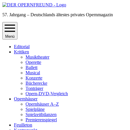
57. Jahrgang – Deutschlands ältestes privates Opernmagazin
Menü
Editorial
Kritiken
Musiktheater
Operette
Ballett
Musical
Konzerte
Bücherecke
Tonträger
Opern-DVD-Vergleich
Opernhäuser
Opernhäuser A–Z
Spielpläne
Spielzeitbilanzen
Premierenspiegel
Feuilleton