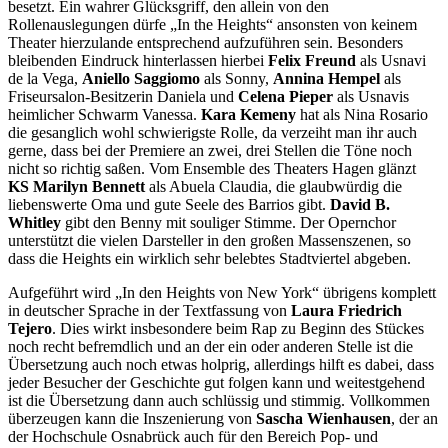
besetzt. Ein wahrer Glücksgriff, den allein von den
Rollenauslegungen dürfe „In the Heights“ ansonsten von keinem
Theater hierzulande entsprechend aufzuführen sein. Besonders
bleibenden Eindruck hinterlassen hierbei
Felix Freund
als Usnavi
de la Vega,
Aniello Saggiomo
als Sonny,
Annina Hempel
als
Friseursalon-Besitzerin Daniela und
Celena Pieper
als Usnavis
heimlicher Schwarm Vanessa.
Kara Kemeny
hat als Nina Rosario
die gesanglich wohl schwierigste Rolle, da verzeiht man ihr auch
gerne, dass bei der Premiere an zwei, drei Stellen die Töne noch
nicht so richtig saßen. Vom Ensemble des Theaters Hagen glänzt
KS Marilyn Bennett
als Abuela Claudia, die glaubwürdig die
liebenswerte Oma und gute Seele des Barrios gibt.
David B.
Whitley
gibt den Benny mit souliger Stimme. Der Opernchor
unterstützt die vielen Darsteller in den großen Massenszenen, so
dass die Heights ein wirklich sehr belebtes Stadtviertel abgeben.
Aufgeführt wird „In den Heights von New York“ übrigens komplett
in deutscher Sprache in der Textfassung von
Laura Friedrich
Tejero
. Dies wirkt insbesondere beim Rap zu Beginn des Stückes
noch recht befremdlich und an der ein oder anderen Stelle ist die
Übersetzung auch noch etwas holprig, allerdings hilft es dabei, dass
jeder Besucher der Geschichte gut folgen kann und weitestgehend
ist die Übersetzung dann auch schlüssig und stimmig. Vollkommen
überzeugen kann die Inszenierung von
Sascha Wienhausen
, der an
der Hochschule Osnabrück auch für den Bereich Pop- und