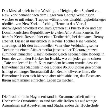
Das Musical spielt in den Washington Heights, dem Stadtteil von
New York benannt nach dem Lager von George Washington,
welches er mit seinen Truppen während des Unabhängigkeitskrieges
nördlich von New York aufschlug. Heute ist das Viertel
überwiegend bevölkert von Immigranten aus Puerto Rico und der
Dominikanischen Republik sowie vielen Afro-Amerikanern. So
betreibt Kevin Rosario hier einen Taxibetrieb, bei dem auch Benny
arbeitet. Dieser ist unsterblich in Kevins Tochter Nina verliebt,
allerdings ist für den traditionellen Vater eine Verbindung seiner
Tochter mit einem Afro-Amerika jenseits aller Toleranzgrenzen,
zumindest zunächst. Usnavi betreibt gleich nebenan eine Bodega in
Form des zentralen Kioskes im Bezirk, wo ein jeder gerne seinen
„Cafe con leche“ kauft. Kurz nachdem bekannt wurde, dass ein
Einwohner des Stadtteils in der Lotterie 96.000 Dollar gewonnen
hat legt ein langer Stromausfall den Bezirk teilweise lahm, die
Einwohner lassen sich hiervon aber nicht abhalten, das Beste aus
Ihrem nicht immer einfachen Leben zu machen.
Die Produktion in Hagen entstand in Zusammenarbeit mit der
Hochschule Osnabrück, so sind fast alle Rollen bis auf wenige
Ausnahmen mit Absolventen und Studierenden der Hochschule