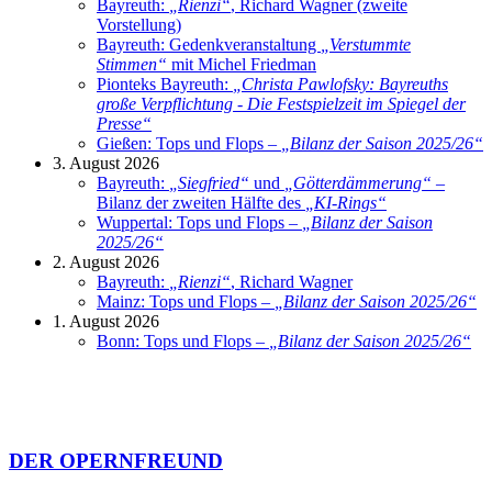
Bayreuth:
„
Rienzi
“
, Richard Wagner (zweite
Vorstellung)
Bayreuth: Gedenkveranstaltung
„
Verstummte
Stimmen
“
mit Michel Friedman
Pionteks Bayreuth:
„
Christa Pawlofsky: Bayreuths
große Verpflichtung - Die Festspielzeit im Spiegel der
Presse
“
Gießen: Tops und Flops –
„
Bilanz der Saison 2025/26
“
3. August 2026
Bayreuth:
„
Siegfried
“
und
„
Götterdämmerung
“
–
Bilanz der zweiten Hälfte des
„
KI-Rings
“
Wuppertal: Tops und Flops –
„
Bilanz der Saison
2025/26
“
2. August 2026
Bayreuth:
„
Rienzi
“
, Richard Wagner
Mainz: Tops und Flops –
„
Bilanz der Saison 2025/26
“
1. August 2026
Bonn: Tops und Flops –
„
Bilanz der Saison 2025/26
“
DER OPERNFREUND