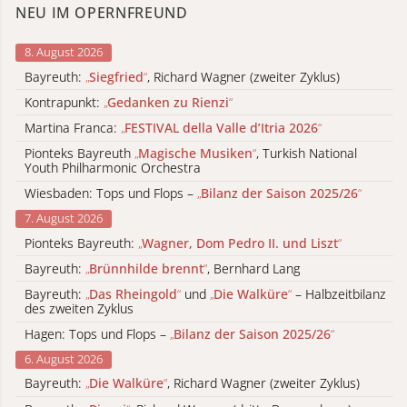
NEU IM OPERNFREUND
8. August 2026
Bayreuth:
„
Siegfried
“
, Richard Wagner (zweiter Zyklus)
Kontrapunkt:
„
Gedanken zu Rienzi
“
Martina Franca:
„
FESTIVAL della Valle d’Itria 2026
“
Pionteks Bayreuth
„
Magische Musiken
“
, Turkish National
Youth Philharmonic Orchestra
Wiesbaden: Tops und Flops –
„
Bilanz der Saison 2025/26
“
7. August 2026
Pionteks Bayreuth:
„
Wagner, Dom Pedro II. und Liszt
“
Bayreuth:
„
Brünnhilde brennt
“
, Bernhard Lang
Bayreuth:
„
Das Rheingold
“
und
„
Die Walküre
“
– Halbzeitbilanz
des zweiten Zyklus
Hagen: Tops und Flops –
„
Bilanz der Saison 2025/26
“
6. August 2026
Bayreuth:
„
Die Walküre
“
, Richard Wagner (zweiter Zyklus)