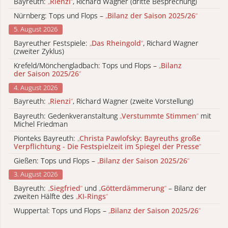
Bayreuth:
„
Rienzi
“
, Richard Wagner (dritte Besprechung)
Nürnberg: Tops und Flops –
„
Bilanz der Saison 2025/26
“
5. August 2026
Bayreuther Festspiele:
„
Das Rheingold
“
, Richard Wagner
(zweiter Zyklus)
Krefeld/Mönchengladbach: Tops und Flops –
„
Bilanz
der Saison 2025/26
“
4. August 2026
Bayreuth:
„
Rienzi
“
, Richard Wagner (zweite Vorstellung)
Bayreuth: Gedenkveranstaltung
„
Verstummte Stimmen
“
mit
Michel Friedman
Pionteks Bayreuth:
„
Christa Pawlofsky: Bayreuths große
Verpflichtung - Die Festspielzeit im Spiegel der Presse
“
Gießen: Tops und Flops –
„
Bilanz der Saison 2025/26
“
3. August 2026
Bayreuth:
„
Siegfried
“
und
„
Götterdämmerung
“
– Bilanz der
zweiten Hälfte des
„
KI-Rings
“
Wuppertal: Tops und Flops –
„
Bilanz der Saison 2025/26
“