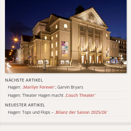
NÄCHSTE ARTIKEL
Hagen:
„
Marilyn Forever
“
, Garvin Bryars
Hagen: Theater Hagen macht
„
Couch Theater
“
NEUESTER ARTIKEL
Hagen: Tops und Flops –
„
Bilanz der Saison 2025/26
“