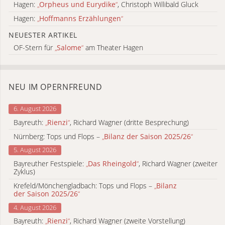
Hagen:
„
Orpheus und Eurydike
“
, Christoph Willibald Gluck
Hagen:
„
Hoffmanns Erzählungen
“
NEUESTER ARTIKEL
OF-Stern für
„
Salome
“
am Theater Hagen
NEU IM OPERNFREUND
6. August 2026
Bayreuth:
„
Rienzi
“
, Richard Wagner (dritte Besprechung)
Nürnberg: Tops und Flops –
„
Bilanz der Saison 2025/26
“
5. August 2026
Bayreuther Festspiele:
„
Das Rheingold
“
, Richard Wagner (zweiter
Zyklus)
Krefeld/Mönchengladbach: Tops und Flops –
„
Bilanz
der Saison 2025/26
“
4. August 2026
Bayreuth:
„
Rienzi
“
, Richard Wagner (zweite Vorstellung)