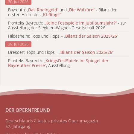
30. Juli 2026
Bayreuth:
„
Das Rheingold
“
und
„
Die Walküre
“
- Bilanz der
ersten Hälfte des
„
KI-Rings
“
Pionteks Bayreuth:
„
Keine Festspiele im Jubiläumsjahr?
“
- zur
Ausstellung der Siegfried-Wagner-Gesellschaft 2026
Hildesheim: Tops und Flops –
„
Bilanz der Saison 2025/26
“
29. Juli 2026
Dresden: Tops und Flops –
„
Bilanz der Saison 2025/26
“
Pionteks Bayreuth:
„
KriegsFestSpiele im Spiegel der
Bayreuther Presse
“
, Ausstellung
DER OPERNFREUND
Deutschlands ältestes privates
Opernmagazin
57. Jahrgang