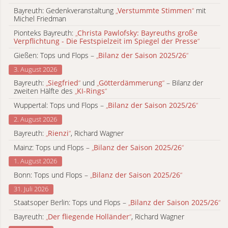
Bayreuth: Gedenkveranstaltung
„
Verstummte Stimmen
“
mit
Michel Friedman
Pionteks Bayreuth:
„
Christa Pawlofsky: Bayreuths große
Verpflichtung - Die Festspielzeit im Spiegel der Presse
“
Gießen: Tops und Flops –
„
Bilanz der Saison 2025/26
“
3. August 2026
Bayreuth:
„
Siegfried
“
und
„
Götterdämmerung
“
– Bilanz der
zweiten Hälfte des
„
KI-Rings
“
Wuppertal: Tops und Flops –
„
Bilanz der Saison 2025/26
“
2. August 2026
Bayreuth:
„
Rienzi
“
, Richard Wagner
Mainz: Tops und Flops –
„
Bilanz der Saison 2025/26
“
1. August 2026
Bonn: Tops und Flops –
„
Bilanz der Saison 2025/26
“
31. Juli 2026
Staatsoper Berlin: Tops und Flops –
„
Bilanz der Saison 2025/26
“
Bayreuth:
„
Der fliegende Holländer
“
, Richard Wagner