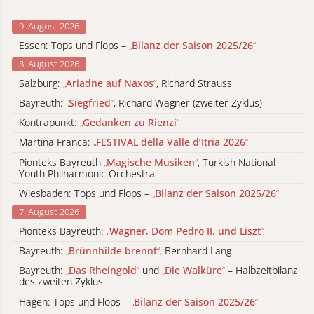
9. August 2026
Essen: Tops und Flops –
„
Bilanz der Saison 2025/26
“
8. August 2026
Salzburg:
„
Ariadne auf Naxos
“
, Richard Strauss
Bayreuth:
„
Siegfried
“
, Richard Wagner (zweiter Zyklus)
Kontrapunkt:
„
Gedanken zu Rienzi
“
Martina Franca:
„
FESTIVAL della Valle d’Itria 2026
“
Pionteks Bayreuth
„
Magische Musiken
“
, Turkish National
Youth Philharmonic Orchestra
Wiesbaden: Tops und Flops –
„
Bilanz der Saison 2025/26
“
7. August 2026
Pionteks Bayreuth:
„
Wagner, Dom Pedro II. und Liszt
“
Bayreuth:
„
Brünnhilde brennt
“
, Bernhard Lang
Bayreuth:
„
Das Rheingold
“
und
„
Die Walküre
“
– Halbzeitbilanz
des zweiten Zyklus
Hagen: Tops und Flops –
„
Bilanz der Saison 2025/26
“