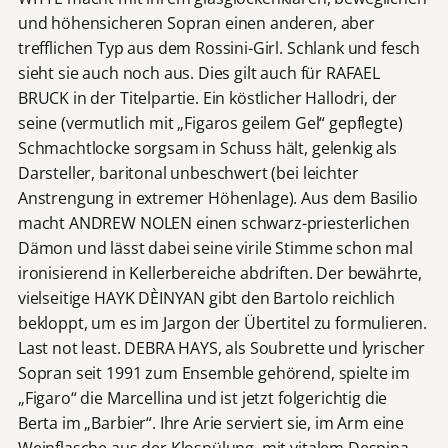
und höhensicheren Sopran einen anderen, aber
trefflichen Typ aus dem Rossini-Girl. Schlank und fesch
sieht sie auch noch aus. Dies gilt auch für RAFAEL
BRUCK in der Titelpartie. Ein köstlicher Hallodri, der
seine (vermutlich mit „Figaros geilem Gel“ gepflegte)
Schmachtlocke sorgsam in Schuss hält, gelenkig als
Darsteller, baritonal unbeschwert (bei leichter
Anstrengung in extremer Höhenlage). Aus dem Basilio
macht ANDREW NOLEN einen schwarz-priesterlichen
Dämon und lässt dabei seine virile Stimme schon mal
ironisierend in Kellerbereiche abdriften. Der bewährte,
vielseitige HAYK DÈINYAN gibt den Bartolo reichlich
bekloppt, um es im Jargon der Übertitel zu formulieren.
Last not least. DEBRA HAYS, als Soubrette und lyrischer
Sopran seit 1991 zum Ensemble gehörend, spielte im
„Figaro“ die Marcellina und ist jetzt folgerichtig die
Berta im „Barbier“. Ihre Arie serviert sie, im Arm eine
Weinflasche aus der Klospülung, mit vitalem Despina-