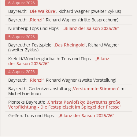
6. August 2026
Bayreuth:
„
Die Walküre
“
, Richard Wagner (zweiter Zyklus)
Bayreuth:
„
Rienzi
“
, Richard Wagner (dritte Besprechung)
Nürnberg: Tops und Flops –
„
Bilanz der Saison 2025/26
“
5. August 2026
Bayreuther Festspiele:
„
Das Rheingold
“
, Richard Wagner
(zweiter Zyklus)
Krefeld/Mönchengladbach: Tops und Flops –
„
Bilanz
der Saison 2025/26
“
4. August 2026
Bayreuth:
„
Rienzi
“
, Richard Wagner (zweite Vorstellung)
Bayreuth: Gedenkveranstaltung
„
Verstummte Stimmen
“
mit
Michel Friedman
Pionteks Bayreuth:
„
Christa Pawlofsky: Bayreuths große
Verpflichtung - Die Festspielzeit im Spiegel der Presse
“
Gießen: Tops und Flops –
„
Bilanz der Saison 2025/26
“