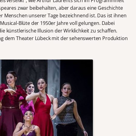
ls versenkt“
, wie Arthur Laurents sich im Programmheft
espeares zwar beibehalten, aber daraus eine Geschichte
er Menschen unserer Tage bezeichnend ist. Das ist ihnen
Musical-Blüte der 1950er Jahre voll gelungen. Dabei
e künstlerische Illusion der Wirklichkeit zu schaffen.
lang dem Theater Lübeck mit der sehenswerten Produktion