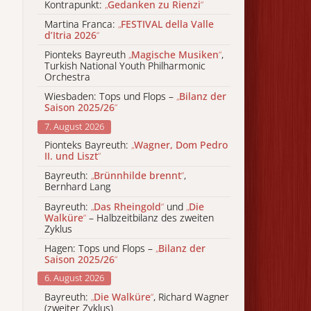
Kontrapunkt:
„
Gedanken zu Rienzi
“
Martina Franca:
„
FESTIVAL della Valle
d’Itria 2026
“
Pionteks Bayreuth
„
Magische Musiken
“
,
Turkish National Youth Philharmonic
Orchestra
Wiesbaden: Tops und Flops –
„
Bilanz der
Saison 2025/26
“
7. August 2026
Pionteks Bayreuth:
„
Wagner, Dom Pedro
II. und Liszt
“
Bayreuth:
„
Brünnhilde brennt
“
,
Bernhard Lang
Bayreuth:
„
Das Rheingold
“
und
„
Die
Walküre
“
– Halbzeitbilanz des zweiten
Zyklus
Hagen: Tops und Flops –
„
Bilanz der
Saison 2025/26
“
6. August 2026
Bayreuth:
„
Die Walküre
“
, Richard Wagner
(zweiter Zyklus)