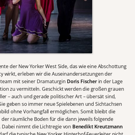
te der New Yorker West Side, das wie eine Abschottung
ty wirkt, erleben wir die Auseinandersetzungen der
eteam mit seiner Dramaturgin
Doris Fischer
in der Lage
tion zu vermitteln. Geschickt werden die großen grauen
ller – auch und gerade politischer Art – übersät sind,
 Sie geben so immer neue Spielebenen und Sichtachsen
enbild ohne Vorhangfall ermöglichen. Somit bleibt die
 der räumliche Boden für die dann jeweils folgende
. Dabei nimmt die Lichtregie von
Benedikt Kreutzmann
 darf die typische New Yorker Hinterhof-Feuerleiter nicht