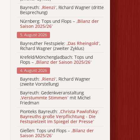
Bayreuth:
„
Rienzi
“
, Richard Wagner (dritte
Besprechung)
Nürnberg: Tops und Flops –
„
Bilanz der
Saison 2025/26
“
5. August 2026
Bayreuther Festspiele:
„
Das Rheingold
“
,
Richard Wagner (zweiter Zyklus)
Krefeld/Mönchengladbach: Tops und
Flops –
„
Bilanz der Saison 2025/26
“
4. August 2026
Bayreuth:
„
Rienzi
“
, Richard Wagner
(zweite Vorstellung)
Bayreuth: Gedenkveranstaltung
„
Verstummte Stimmen
“
mit Michel
Friedman
Pionteks Bayreuth:
„
Christa Pawlofsky:
Bayreuths große Verpflichtung - Die
Festspielzeit im Spiegel der Presse
“
Gießen: Tops und Flops –
„
Bilanz der
Saison 2025/26
“