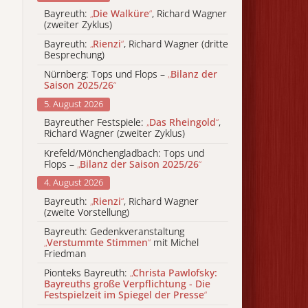
Bayreuth:
„
Die Walküre
“
, Richard Wagner
(zweiter Zyklus)
Bayreuth:
„
Rienzi
“
, Richard Wagner (dritte
Besprechung)
Nürnberg: Tops und Flops –
„
Bilanz der
Saison 2025/26
“
5. August 2026
Bayreuther Festspiele:
„
Das Rheingold
“
,
Richard Wagner (zweiter Zyklus)
Krefeld/Mönchengladbach: Tops und
Flops –
„
Bilanz der Saison 2025/26
“
4. August 2026
Bayreuth:
„
Rienzi
“
, Richard Wagner
(zweite Vorstellung)
Bayreuth: Gedenkveranstaltung
„
Verstummte Stimmen
“
mit Michel
Friedman
Pionteks Bayreuth:
„
Christa Pawlofsky:
Bayreuths große Verpflichtung - Die
Festspielzeit im Spiegel der Presse
“