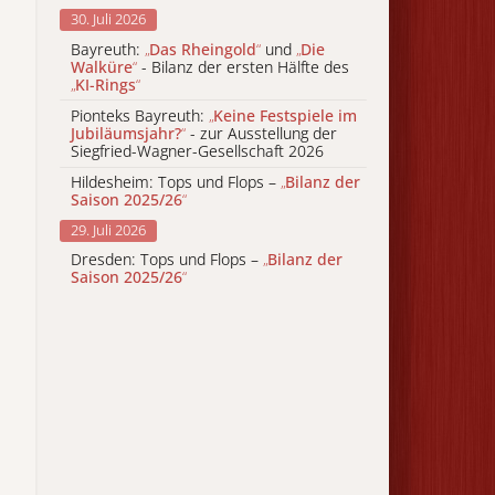
30. Juli 2026
Bayreuth:
„
Das Rheingold
“
und
„
Die
Walküre
“
- Bilanz der ersten Hälfte des
„
KI-Rings
“
Pionteks Bayreuth:
„
Keine Festspiele im
Jubiläumsjahr?
“
- zur Ausstellung der
Siegfried-Wagner-Gesellschaft 2026
Hildesheim: Tops und Flops –
„
Bilanz der
Saison 2025/26
“
29. Juli 2026
Dresden: Tops und Flops –
„
Bilanz der
Saison 2025/26
“