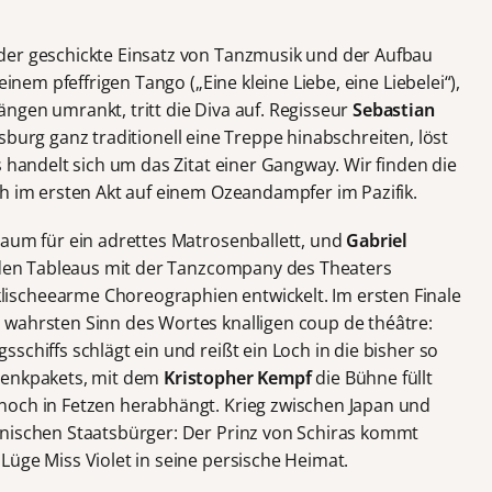
der geschickte Einsatz von Tanzmusik und der Aufbau
einem pfeffrigen Tango („Eine kleine Liebe, eine Liebelei“),
ngen umrankt, tritt die Diva auf. Regisseur
Sebastian
burg ganz traditionell eine Treppe hinabschreiten, löst
s handelt sich um das Zitat einer Gangway. Wir finden die
ch im ersten Akt auf einem Ozeandampfer im Pazifik.
Raum für ein adrettes Matrosenballett, und
Gabriel
enden Tableaus mit der Tanzcompany des Theaters
scheearme Choreographien entwickelt. Im ersten Finale
wahrsten Sinn des Wortes knalligen coup de théâtre:
schiffs schlägt ein und reißt ein Loch in die bisher so
henkpakets, mit dem
Kristopher Kempf
die Bühne füllt
noch in Fetzen herabhängt. Krieg zwischen Japan und
anischen Staatsbürger: Der Prinz von Schiras kommt
Lüge Miss Violet in seine persische Heimat.