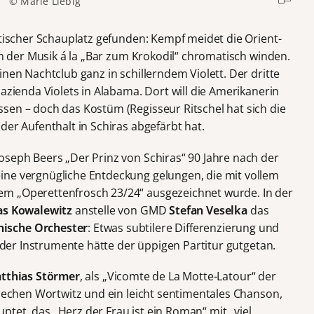
© Marie Liebig
otischer Schauplatz gefunden: Kempf meidet die Orient-
 in der Musik á la „Bar zum Krokodil“ chromatisch winden.
inen Nachtclub ganz in schillerndem Violett. Der dritte
Hazienda Violets in Alabama. Dort will die Amerikanerin
sen – doch das Kostüm (Regisseur Ritschel hat sich die
der Aufenthalt in Schiras abgefärbt hat.
oseph Beers „Der Prinz von Schiras“ 90 Jahre nach der
ine vergnügliche Entdeckung gelungen, die mit vollem
m „Operettenfrosch 23/24“ ausgezeichnet wurde. In der
as Kowalewitz
anstelle von GMD
Stefan Veselka
das
ische Orchester
: Etwas subtilere Differenzierung und
e der Instrumente hätte der üppigen Partitur gutgetan.
tthias Störmer
, als „Vicomte de La Motte-Latour“ der
frechen Wortwitz und ein leicht sentimentales Chanson,
tet, das „Herz der Frau ist ein Roman“ mit „viel