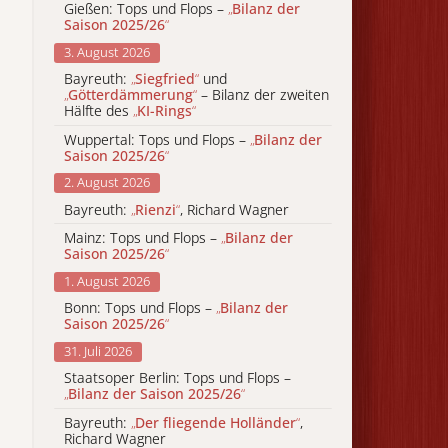
Gießen: Tops und Flops –
„
Bilanz der
Saison 2025/26
“
3. August 2026
Bayreuth:
„
Siegfried
“
und
„
Götterdämmerung
“
– Bilanz der zweiten
Hälfte des
„
KI-Rings
“
Wuppertal: Tops und Flops –
„
Bilanz der
Saison 2025/26
“
2. August 2026
Bayreuth:
„
Rienzi
“
, Richard Wagner
Mainz: Tops und Flops –
„
Bilanz der
Saison 2025/26
“
1. August 2026
Bonn: Tops und Flops –
„
Bilanz der
Saison 2025/26
“
31. Juli 2026
Staatsoper Berlin: Tops und Flops –
„
Bilanz der Saison 2025/26
“
Bayreuth:
„
Der fliegende Holländer
“
,
Richard Wagner