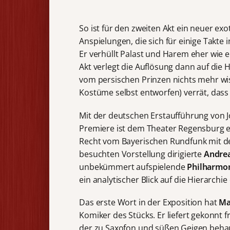
So ist für den zweiten Akt ein neuer ex
Anspielungen, die sich für einige Takte
Er verhüllt Palast und Harem eher wie e
Akt verlegt die Auflösung dann auf die 
vom persischen Prinzen nichts mehr wis
Kostüme selbst entworfen) verrät, dass 
Mit der deutschen Erstaufführung von J
Premiere ist dem Theater Regensburg e
Recht vom Bayerischen Rundfunk mit de
besuchten Vorstellung dirigierte
Andre
unbekümmert aufspielende
Philharmon
ein analytischer Blick auf die Hierarchi
Das erste Wort in der Exposition hat
Ma
Komiker des Stücks. Er liefert gekonnt 
der zu Saxofon und süßen Geigen behaup