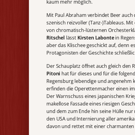
kaum mehr möglich.
Mit Paul Abraham verbindet Beer auch 
szenisch reizvoller (Tanz-)Tableaus. Mit 
von chromatisch-lüsternen Orchesterklä
Ritschel
lässt
Kirsten Labonte
in Regens
aber das Klischee geschickt auf, denn e
Protagonisten der Geschichte schließli
Der Schauplatz öffnet auch gleich den 
Pitoni
hat für dieses und für die folg
Regensburg lebendige und angenehm kli
erfinden die Operettenmacher einen im 
Der Warnschuss eines japanischen Kriegs
makellose Fassade eines riesigen Gesc
und dem zum Ende hin seine Hülle nur 
den USA und Internierung aller amerik
davon und rettet mit einer charmanten 