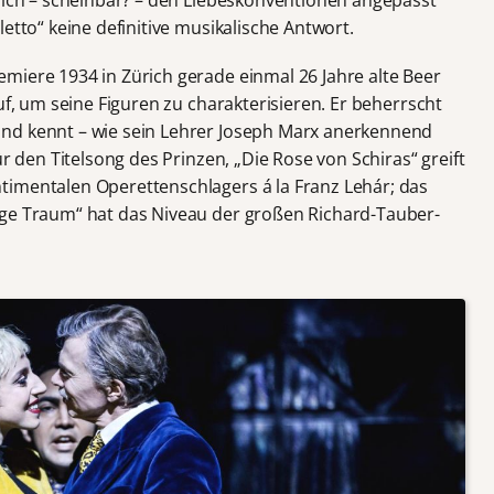
 sich – scheinbar? – den Liebeskonventionen angepasst
etto“ keine definitive musikalische Antwort.
miere 1934 in Zürich gerade einmal 26 Jahre alte Beer
uf, um seine Figuren zu charakterisieren. Er beherrscht
nd kennt – wie sein Lehrer Joseph Marx anerkennend
ür den Titelsong des Prinzen, „Die Rose von Schiras“ greift
timentalen Operettenschlagers á la Franz Lehár; das
ige Traum“ hat das Niveau der großen Richard-Tauber-