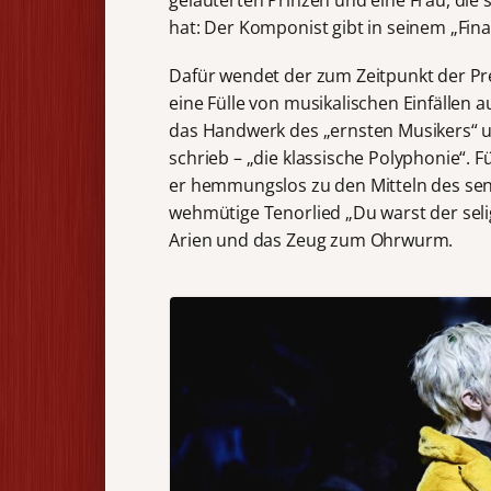
geläuterten Prinzen und eine Frau, die
hat: Der Komponist gibt in seinem „Final
Dafür wendet der zum Zeitpunkt der Pre
eine Fülle von musikalischen Einfällen a
das Handwerk des „ernsten Musikers“ u
schrieb – „die klassische Polyphonie“. F
er hemmungslos zu den Mitteln des sen
wehmütige Tenorlied „Du warst der sel
Arien und das Zeug zum Ohrwurm.