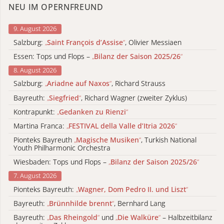
NEU IM OPERNFREUND
9. August 2026
Salzburg:
„
Saint François d’Assise
“
, Olivier Messiaen
Essen: Tops und Flops –
„
Bilanz der Saison 2025/26
“
8. August 2026
Salzburg:
„
Ariadne auf Naxos
“
, Richard Strauss
Bayreuth:
„
Siegfried
“
, Richard Wagner (zweiter Zyklus)
Kontrapunkt:
„
Gedanken zu Rienzi
“
Martina Franca:
„
FESTIVAL della Valle d’Itria 2026
“
Pionteks Bayreuth
„
Magische Musiken
“
, Turkish National
Youth Philharmonic Orchestra
Wiesbaden: Tops und Flops –
„
Bilanz der Saison 2025/26
“
7. August 2026
Pionteks Bayreuth:
„
Wagner, Dom Pedro II. und Liszt
“
Bayreuth:
„
Brünnhilde brennt
“
, Bernhard Lang
Bayreuth:
„
Das Rheingold
“
und
„
Die Walküre
“
– Halbzeitbilanz