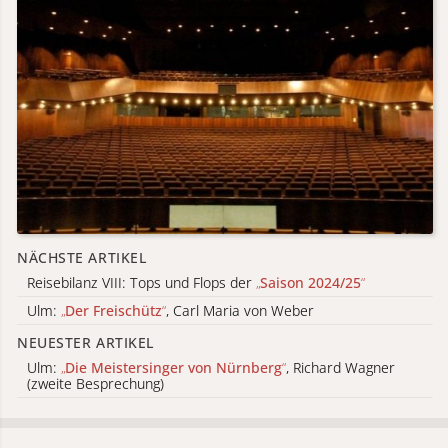
NÄCHSTE ARTIKEL
Reisebilanz VIII: Tops und Flops der
„
Saison 2024/25
“
Ulm:
„
Der Freischütz
“
, Carl Maria von Weber
NEUESTER ARTIKEL
Ulm:
„
Die Meistersinger von Nürnberg
“
, Richard Wagner
(zweite Besprechung)