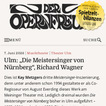
MENÜ
SUCHE
7. Juni 2026
Musiktheater
Theater Ulm
Ulm: „Die Meistersinger von
Nürnberg“, Richard Wagner
Dies ist
Kay Metzgers
dritte
Meistersinger
-Inszenierung,
denn unter anderem schon 1994 gestaltete er als Co-
Regisseur von August Everding dieses Werk am
Meininger Theater mit. Lediglich dreimal wurden
Die
Meistersinger von Nürnberg
bisher in Ulm aufgeführt –