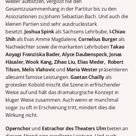
wieder aufblitzen, vergisst nie den
Gesamtzusammenhang in der Partitur bis zu den
Assoziationen zu Johann Sebastian Bach. Und auch die
kleinen Partien sind sehr ausdrucksstark
besetzt.
Joshua Spink
als Sachsens Lehrbube,
I-Chiao
Shih
als Evas Amme Magdalene,
Cornelius Burger
als
Nachwächter sowie die markanten Lehrbuben
Takao
Aoyagi Franziska Bader, Alyce Daubenspeck, Jonas
Häusler, Wook Kang, Zihao Liu, Elias Meder, Robert
Tilson, Melis Vlahovic
und
Maria Wester
präsentieren
allesamt famose Leistungen.
Gaetan Chailly
als
grotesker Kobold mischt die Szene in erfrischender
Weise auf und hält das dramaturgische Konzept in
kluger Weise zusammen. Auch wenn er manchmal
sogar zu oft in Erscheinung tritt, mindert dies die
Wirkung nicht.
Opernchor
und
Extrachor des Theaters Ulm
bieten an
diesem Abend eine exzellente Leistung. Und auch