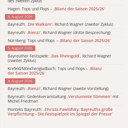
des zweiten Zyklus
Hagen: Tops und Flops –
„
Bilanz der Saison 2025/26
“
6. August 2026
Bayreuth:
„
Die Walküre
“
, Richard Wagner (zweiter Zyklus)
Bayreuth:
„
Rienzi
“
, Richard Wagner (dritte Besprechung)
Nürnberg: Tops und Flops –
„
Bilanz der Saison 2025/26
“
5. August 2026
Bayreuther Festspiele:
„
Das Rheingold
“
, Richard Wagner
(zweiter Zyklus)
Krefeld/Mönchengladbach: Tops und Flops –
„
Bilanz
der Saison 2025/26
“
4. August 2026
Bayreuth:
„
Rienzi
“
, Richard Wagner (zweite Vorstellung)
Bayreuth: Gedenkveranstaltung
„
Verstummte Stimmen
“
mit
Michel Friedman
Pionteks Bayreuth:
„
Christa Pawlofsky: Bayreuths große
Verpflichtung - Die Festspielzeit im Spiegel der Presse
“