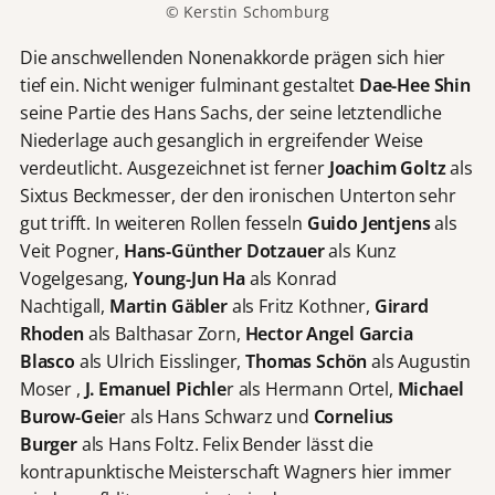
© Kerstin Schomburg
Die anschwellenden Nonenakkorde prägen sich hier
tief ein. Nicht weniger fulminant gestaltet
Dae-Hee
Shin
seine Partie des Hans Sachs, der seine letztendliche
Niederlage auch gesanglich in ergreifender Weise
verdeutlicht. Ausgezeichnet ist ferner
Joachim Goltz
als
Sixtus Beckmesser, der den ironischen Unterton sehr
gut trifft. In weiteren Rollen fesseln
Guido Jentjens
als
Veit Pogner,
Hans-Günther Dotzauer
als Kunz
Vogelgesang,
Young-Jun Ha
als Konrad
Nachtigall,
Martin Gäbler
als Fritz Kothner,
Girard
Rhoden
als Balthasar Zorn,
Hector Angel Garcia
Blasco
als Ulrich Eisslinger,
Thomas Schön
als Augustin
Moser ,
J.
Emanuel Pichle
r als Hermann Ortel,
Michael
Burow-Geie
r als Hans Schwarz und
Cornelius
Burger
als Hans Foltz. Felix Bender lässt die
kontrapunktische Meisterschaft Wagners hier immer