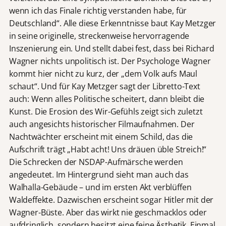
wenn ich das Finale richtig verstanden habe, für
Deutschland“. Alle diese Erkenntnisse baut Kay Metzger
in seine originelle, streckenweise hervorragende
Inszenierung ein. Und stellt dabei fest, dass bei Richard
Wagner nichts unpolitisch ist. Der Psychologe Wagner
kommt hier nicht zu kurz, der „dem Volk aufs Maul
schaut“. Und für Kay Metzger sagt der Libretto-Text
auch: Wenn alles Politische scheitert, dann bleibt die
Kunst. Die Erosion des Wir-Gefühls zeigt sich zuletzt
auch angesichts historischer Filmaufnahmen. Der
Nachtwächter erscheint mit einem Schild, das die
Aufschrift trägt „Habt acht! Uns dräuen üble Streich!“
Die Schrecken der NSDAP-Aufmärsche werden
angedeutet. Im Hintergrund sieht man auch das
Walhalla-Gebäude – und im ersten Akt verblüffen
Waldeffekte. Dazwischen erscheint sogar Hitler mit der
Wagner-Büste. Aber das wirkt nie geschmacklos oder
aufdringlich, sondern besitzt eine feine Ästhetik. Einmal