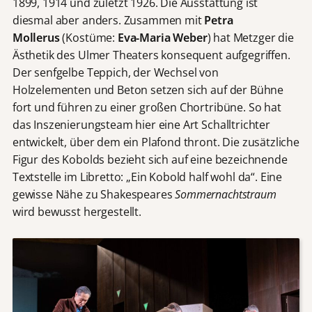
1899, 1914 und zuletzt 1926. Die Ausstattung ist
diesmal aber anders. Zusammen mit
Petra
Mollerus
(Kostüme:
Eva-Maria Weber
) hat Metzger die
Ästhetik des Ulmer Theaters konsequent aufgegriffen.
Der senfgelbe Teppich, der Wechsel von
Holzelementen und Beton setzen sich auf der Bühne
fort und führen zu einer großen Chortribüne. So hat
das Inszenierungsteam hier eine Art Schalltrichter
entwickelt, über dem ein Plafond thront. Die zusätzliche
Figur des Kobolds bezieht sich auf eine bezeichnende
Textstelle im Libretto: „Ein Kobold half wohl da“. Eine
gewisse Nähe zu Shakespeares
Sommernachtstraum
wird bewusst hergestellt.