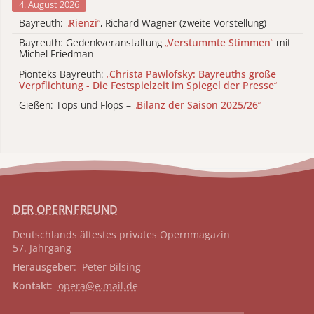
4. August 2026
Bayreuth:
„
Rienzi
“
, Richard Wagner (zweite Vorstellung)
Bayreuth: Gedenkveranstaltung
„
Verstummte Stimmen
“
mit
Michel Friedman
Pionteks Bayreuth:
„
Christa Pawlofsky: Bayreuths große
Verpflichtung - Die Festspielzeit im Spiegel der Presse
“
Gießen: Tops und Flops –
„
Bilanz der Saison 2025/26
“
DER OPERNFREUND
Deutschlands ältestes privates
Opernmagazin
57. Jahrgang
Herausgeber
: Peter Bilsing
Kontakt
:
opera@e.mail.de