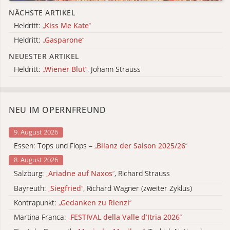
NÄCHSTE ARTIKEL
Heldritt:
„
Kiss Me Kate
“
Heldritt:
„
Gasparone
“
NEUESTER ARTIKEL
Heldritt:
„
Wiener Blut
“
, Johann Strauss
NEU IM OPERNFREUND
9. August 2026
Essen: Tops und Flops –
„
Bilanz der Saison 2025/26
“
8. August 2026
Salzburg:
„
Ariadne auf Naxos
“
, Richard Strauss
Bayreuth:
„
Siegfried
“
, Richard Wagner (zweiter Zyklus)
Kontrapunkt:
„
Gedanken zu Rienzi
“
Martina Franca:
„
FESTIVAL della Valle d’Itria 2026
“