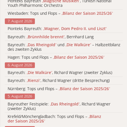
Pionteks Bayreuth
„
Magische Musiken
“
, Turkish National
Youth Philharmonic Orchestra
Wiesbaden: Tops und Flops –
„
Bilanz der Saison 2025/26
“
7. August 2026
Pionteks Bayreuth:
„
Wagner, Dom Pedro II. und Liszt
“
Bayreuth:
„
Brünnhilde brennt
“
, Bernhard Lang
Bayreuth:
„
Das Rheingold
“
und
„
Die Walküre
“
– Halbzeitbilanz
des zweiten Zyklus
Hagen: Tops und Flops –
„
Bilanz der Saison 2025/26
“
6. August 2026
Bayreuth:
„
Die Walküre
“
, Richard Wagner (zweiter Zyklus)
Bayreuth:
„
Rienzi
“
, Richard Wagner (dritte Besprechung)
Nürnberg: Tops und Flops –
„
Bilanz der Saison 2025/26
“
5. August 2026
Bayreuther Festspiele:
„
Das Rheingold
“
, Richard Wagner
(zweiter Zyklus)
Krefeld/Mönchengladbach: Tops und Flops –
„
Bilanz
der Saison 2025/26
“