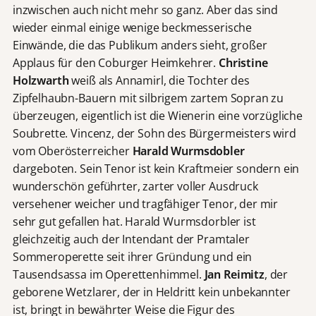
inzwischen auch nicht mehr so ganz. Aber das sind
wieder einmal einige wenige beckmesserische
Einwände, die das Publikum anders sieht, großer
Applaus für den Coburger Heimkehrer.
Christine
Holzwarth
weiß als Annamirl, die Tochter des
Zipfelhaubn-Bauern mit silbrigem zartem Sopran zu
überzeugen, eigentlich ist die Wienerin eine vorzügliche
Soubrette. Vincenz, der Sohn des Bürgermeisters wird
vom Oberösterreicher
Harald Wurmsdobler
dargeboten. Sein Tenor ist kein Kraftmeier sondern ein
wunderschön geführter, zarter voller Ausdruck
versehener weicher und tragfähiger Tenor, der mir
sehr gut gefallen hat. Harald Wurmsdorbler ist
gleichzeitig auch der Intendant der Pramtaler
Sommeroperette seit ihrer Gründung und ein
Tausendsassa im Operettenhimmel.
Jan Reimitz
, der
geborene Wetzlarer, der in Heldritt kein unbekannter
ist, bringt in bewährter Weise die Figur des