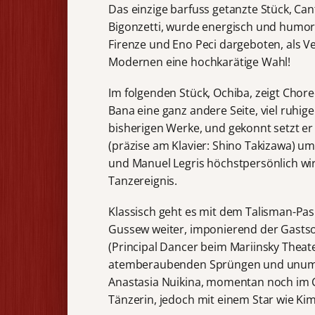
Das einzige barfuss getanzte Stück, Ca
Bigonzetti, wurde energisch und humorv
Firenze und Eno Peci dargeboten, als Ve
Modernen eine hochkarätige Wahl!
Im folgenden Stück, Ochiba, zeigt Chor
Bana eine ganz andere Seite, viel ruhiger
bisherigen Werke, und gekonnt setzt er
(präzise am Klavier: Shino Takizawa) um
und Manuel Legris höchstpersönlich wir
Tanzereignis.
Klassisch geht es mit dem Talisman-Pas
Gussew weiter, imponierend der Gastso
(Principal Dancer beim Mariinsky Theate
atemberaubenden Sprüngen und unumstr
Anastasia Nuikina, momentan noch im Co
Tänzerin, jedoch mit einem Star wie Ki