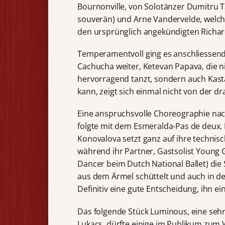
Bournonville, von Solotänzer Dumitru T
souverän) und Arne Vandervelde, welcher
den ursprünglich angekündigten Richa
Temperamentvoll ging es anschliessend 
Cachucha weiter, Ketevan Papava, die n
hervorragend tanzt, sondern auch Kast
kann, zeigt sich einmal nicht von der d
Eine anspruchsvolle Choreographie nac
folgte mit dem Esmeralda-Pas de deux. 
Konovalova setzt ganz auf ihre technisc
während ihr Partner, Gastsolist Young G
Dancer beim Dutch National Ballet) di
aus dem Ärmel schüttelt und auch in den
Definitiv eine gute Entscheidung, ihn ei
Das folgende Stück Luminous, eine seh
Lukacs, dürfte einige im Publikum zum