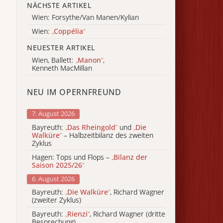
NÄCHSTE ARTIKEL
Wien: Forsythe/Van Manen/Kylian
Wien:
„
Coppélia
“
NEUESTER ARTIKEL
Wien, Ballett:
„
Manon
“
,
Kenneth MacMillan
NEU IM OPERNFREUND
7. August 2026
Bayreuth:
„
Das Rheingold
“
und
„
Die
Walküre
“
– Halbzeitbilanz des zweiten
Zyklus
Hagen: Tops und Flops –
„
Bilanz der
Saison 2025/26
“
6. August 2026
Bayreuth:
„
Die Walküre
“
, Richard Wagner
(zweiter Zyklus)
Bayreuth:
„
Rienzi
“
, Richard Wagner (dritte
Besprechung)