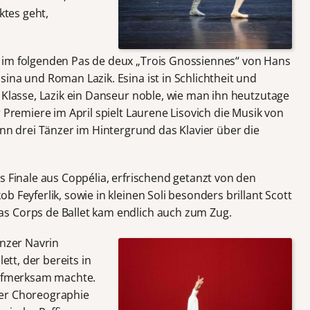
ktes geht,
 im folgenden Pas de deux „Trois Gnossiennes“ von Hans
ina und Roman Lazik. Esina ist in Schlichtheit und
 Klasse, Lazik ein Danseur noble, wie man ihn heutzutage
 Premiere im April spielt Laurene Lisovich die Musik von
enn drei Tänzer im Hintergrund das Klavier über die
s Finale aus Coppélia, erfrischend getanzt von den
 Feyferlik, sowie in kleinen Soli besonders brillant Scott
s Corps de Ballet kam endlich auch zum Zug.
änzer Navrin
ett, der bereits in
aufmerksam machte.
der Choreographie