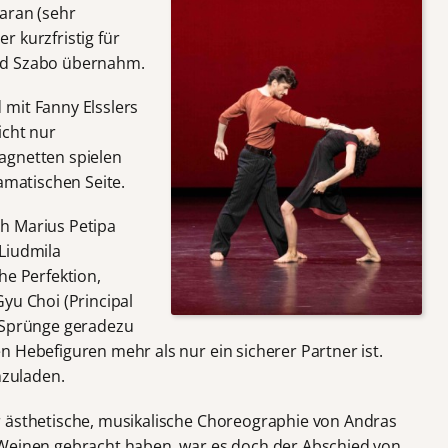
aran (sehr
 kurzfristig für
rd Szabo übernahm.
mit Fanny Elsslers
icht nur
agnetten spielen
ramatischen Seite.
h Marius Petipa
Liudmila
he Perfektion,
yu Choi (Principal
e Sprünge geradezu
 Hebefiguren mehr als nur ein sicherer Partner ist.
nzuladen.
r ästhetische, musikalische Choreographie von Andras
 Weinen gebracht haben, war es doch der Abschied von