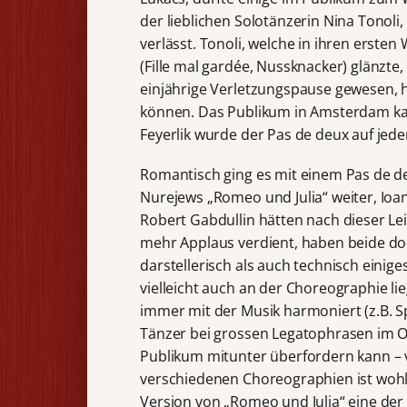
der lieblichen Solotänzerin Nina Tonoli,
verlässt. Tonoli, welche in ihren erste
(Fille mal gardée, Nussknacker) glänzte
einjährige Verletzungspause gewesen, h
können. Das Publikum in Amsterdam kann
Feyerlik wurde der Pas de deux auf je
Romantisch ging es mit einem Pas de d
Nurejews „Romeo und Julia“ weiter, Io
Robert Gabdullin hätten nach dieser Le
mehr Applaus verdient, haben beide d
darstellerisch als auch technisch einige
vielleicht auch an der Choreographie lie
immer mit der Musik harmoniert (z.B. S
Tänzer bei grossen Legatophrasen im O
Publikum mitunter überfordern kann –
verschiedenen Choreographien ist woh
Version von „Romeo und Julia“ eine der 