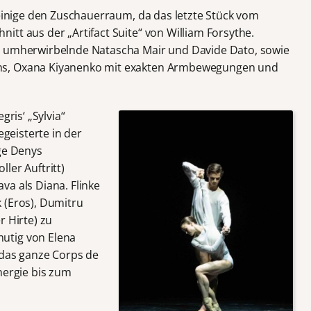
 einige den Zuschauerraum, da das letzte Stück vom
tt aus der „Artifact Suite“ von William Forsythe.
s umherwirbelnde Natascha Mair und Davide Dato, sowie
ns, Oxana Kiyanenko mit exakten Armbewegungen und
gris‘ „Sylvia“
egeisterte in der
ige Denys
ler Auftritt)
va als Diana. Flinke
 (Eros), Dumitru
r Hirte) zu
utig von Elena
 das ganze Corps de
nergie bis zum