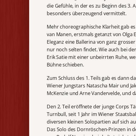
die Gefühle, in der es zu Beginn des 3. A
besonders überzeugend vermittelt.
Mehr choreographische Klarheit gab es
van Manen, erstmals getanzt von Olga Es
Eleganz eine Ballerina von ganz grosser
nur noch selten findet. Wie auch bei der
Erik Satie mit einer unbeirrten Ruhe, w
Bühne schieben.
Zum Schluss des 1. Teils gab es dann da
Wiener Jungstars Natascha Mair und Jakob
McKenzie und Arne Vandervelde, und da
Den 2. Teil eröffnete der junge Corps T
Turnbull, seit 1 Jahr im Wiener Staatsball
diversen kleinen Solopartien auf sich 
Das Solo des Dornröschen-Prinzen in 