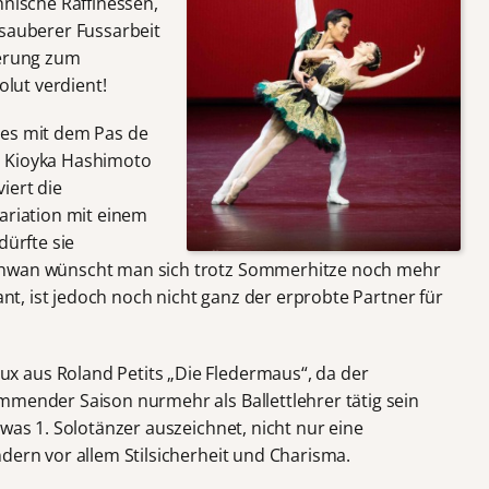
hnische Raffinessen,
 sauberer Fussarbeit
derung zum
olut verdient!
 es mit dem Pas de
t Kioyka Hashimoto
iert die
ariation mit einem
dürfte sie
chwan wünscht man sich trotz Sommerhitze noch mehr
gant, ist jedoch noch nicht ganz der erprobte Partner für
 aus Roland Petits „Die Fledermaus“, da der
mmender Saison nurmehr als Ballettlehrer tätig sein
 was 1. Solotänzer auszeichnet, nicht nur eine
dern vor allem Stilsicherheit und Charisma.