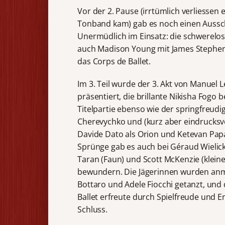
Vor der 2. Pause (irrtümlich verliessen
Tonband kam) gab es noch einen Ausschni
Unermüdlich im Einsatz: die schwerelo
auch Madison Young mit James Stephe
das Corps de Ballet.
Im 3. Teil wurde der 3. Akt von Manuel Le
präsentiert, die brillante Nikisha Fogo b
Titelpartie ebenso wie der springfreud
Cherevychko und (kurz aber eindrucksvol
Davide Dato als Orion und Ketevan Papa
Sprünge gab es auch bei Géraud Wielick
Taran (Faun) und Scott McKenzie (kleine
bewundern. Die Jägerinnen wurden anm
Bottaro und Adele Fiocchi getanzt, und
Ballet erfreute durch Spielfreude und E
Schluss.