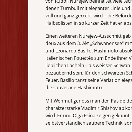
von Rudolf Nurejew beinhaltet viele tec
denen Turnbull mit eleganter Linie und
voll und ganz gerecht wird – die Beför
Halbsolisten in so kurzer Zeit hat er abs
Einen weiteren Nurejew-Ausschnitt gab
deux aus dem 3. Akt „Schwanensee“ mi
und Leonardo Basilio. Hashimoto absolv
italienischen Fouettés zum Ende ihrer V
lieblichen Lächeln – als weisser Schwan 
bezaubernd sein, für den schwarzen S
Feuer. Basilio tanzt seine Variation ele
die souveräne Hashimoto.
Mit Wehmut genoss man den Pas de deux
charakterstarke Vladimir Shishov ab ko
wird. Er und Olga Esina zeigen gekonnt,
selbstverständlich saubere Technik, son