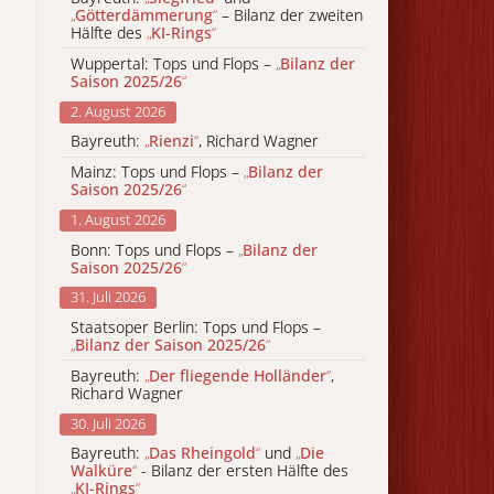
„
Götterdämmerung
“
– Bilanz der zweiten
Hälfte des
„
KI-Rings
“
Wuppertal: Tops und Flops –
„
Bilanz der
Saison 2025/26
“
2. August 2026
Bayreuth:
„
Rienzi
“
, Richard Wagner
Mainz: Tops und Flops –
„
Bilanz der
Saison 2025/26
“
1. August 2026
Bonn: Tops und Flops –
„
Bilanz der
Saison 2025/26
“
31. Juli 2026
Staatsoper Berlin: Tops und Flops –
„
Bilanz der Saison 2025/26
“
Bayreuth:
„
Der fliegende Holländer
“
,
Richard Wagner
30. Juli 2026
Bayreuth:
„
Das Rheingold
“
und
„
Die
Walküre
“
- Bilanz der ersten Hälfte des
„
KI-Rings
“