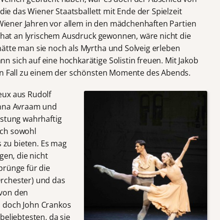
 die das Wiener Staatsballett mit Ende der Spielzeit
n Wiener Jahren vor allem in den mädchenhaften Partien
, hat an lyrischem Ausdruck gewonnen, wäre nicht die
ätte man sie noch als Myrtha und Solveig erleben
 sich auf eine hochkarätige Solistin freuen. Mit Jakob
den Fall zu einem der schönsten Momente des Abends.
eux aus Rudolf
anna Avraam und
istung wahrhaftig
och sowohl
s zu bieten. Es mag
gen, die nicht
prünge für die
rchester) und das
 von den
l doch John Crankos
beliebtesten, da sie