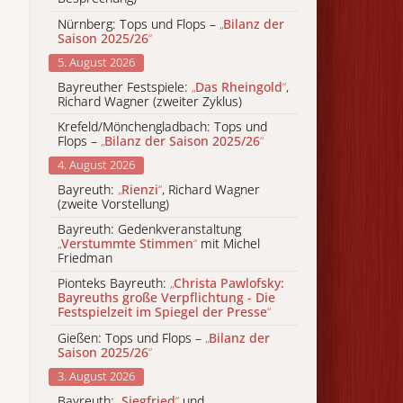
Nürnberg: Tops und Flops –
„
Bilanz der
Saison 2025/26
“
5. August 2026
Bayreuther Festspiele:
„
Das Rheingold
“
,
Richard Wagner (zweiter Zyklus)
Krefeld/Mönchengladbach: Tops und
Flops –
„
Bilanz der Saison 2025/26
“
4. August 2026
Bayreuth:
„
Rienzi
“
, Richard Wagner
(zweite Vorstellung)
Bayreuth: Gedenkveranstaltung
„
Verstummte Stimmen
“
mit Michel
Friedman
Pionteks Bayreuth:
„
Christa Pawlofsky:
Bayreuths große Verpflichtung - Die
Festspielzeit im Spiegel der Presse
“
Gießen: Tops und Flops –
„
Bilanz der
Saison 2025/26
“
3. August 2026
Bayreuth:
„
Siegfried
“
und