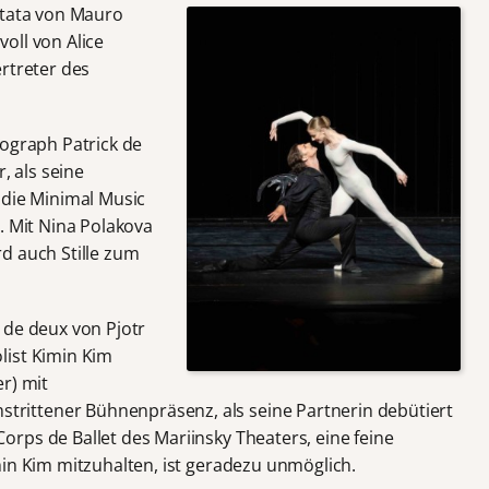
ntata von Mauro
oll von Alice
rtreter des
eograph Patrick de
, als seine
 die Minimal Music
. Mit Nina Polakova
d auch Stille zum
 de deux von Pjotr
list Kimin Kim
r) mit
ittener Bühnenpräsenz, als seine Partnerin debütiert
rps de Ballet des Mariinsky Theaters, eine feine
min Kim mitzuhalten, ist geradezu unmöglich.