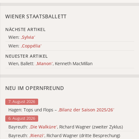
WIENER STAATSBALLETT
NÄCHSTE ARTIKEL
Wien:
„
Sylvia
“
Wien:
„
Coppélia
“
NEUESTER ARTIKEL
Wien, Ballett:
„
Manon
“
, Kenneth MacMillan
NEU IM OPERNFREUND
7. August 2026
Hagen: Tops und Flops –
„
Bilanz der Saison 2025/26
“
6. August 2026
Bayreuth:
„
Die Walküre
“
, Richard Wagner (zweiter Zyklus)
Bayreuth:
„
Rienzi
“
, Richard Wagner (dritte Besprechung)