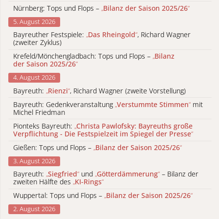
Nürnberg: Tops und Flops –
„
Bilanz der Saison 2025/26
“
5. August 2026
Bayreuther Festspiele:
„
Das Rheingold
“
, Richard Wagner
(zweiter Zyklus)
Krefeld/Mönchengladbach: Tops und Flops –
„
Bilanz
der Saison 2025/26
“
4. August 2026
Bayreuth:
„
Rienzi
“
, Richard Wagner (zweite Vorstellung)
Bayreuth: Gedenkveranstaltung
„
Verstummte Stimmen
“
mit
Michel Friedman
Pionteks Bayreuth:
„
Christa Pawlofsky: Bayreuths große
Verpflichtung - Die Festspielzeit im Spiegel der Presse
“
Gießen: Tops und Flops –
„
Bilanz der Saison 2025/26
“
3. August 2026
Bayreuth:
„
Siegfried
“
und
„
Götterdämmerung
“
– Bilanz der
zweiten Hälfte des
„
KI-Rings
“
Wuppertal: Tops und Flops –
„
Bilanz der Saison 2025/26
“
2. August 2026