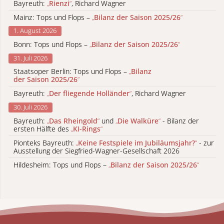
Bayreuth:
„
Rienzi
“
, Richard Wagner
Mainz: Tops und Flops –
„
Bilanz der Saison 2025/26
“
1. August 2026
Bonn: Tops und Flops –
„
Bilanz der Saison 2025/26
“
31. Juli 2026
Staatsoper Berlin: Tops und Flops –
„
Bilanz
der Saison 2025/26
“
Bayreuth:
„
Der fliegende Holländer
“
, Richard Wagner
30. Juli 2026
Bayreuth:
„
Das Rheingold
“
und
„
Die Walküre
“
- Bilanz der
ersten Hälfte des
„
KI-Rings
“
Pionteks Bayreuth:
„
Keine Festspiele im Jubiläumsjahr?
“
- zur
Ausstellung der Siegfried-Wagner-Gesellschaft 2026
Hildesheim: Tops und Flops –
„
Bilanz der Saison 2025/26
“