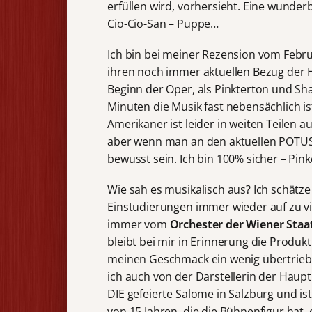
erfüllen wird, vorhersieht. Eine wunde
Cio-Cio-San – Puppe…
Ich bin bei meiner Rezension vom Febru
ihren noch immer aktuellen Bezug der 
Beginn der Oper, als Pinkterton und Sha
Minuten die Musik fast nebensächlich 
Amerikaner ist leider in weiten Teilen a
aber wenn man an den aktuellen POTUS
bewusst sein. Ich bin 100% sicher – Pi
Wie sah es musikalisch aus? Ich schätz
Einstudierungen immer wieder auf zu v
immer vom
Orchester der Wiener Sta
bleibt bei mir in Erinnerung die Produk
meinen Geschmack ein wenig übertrieben
ich auch von der Darstellerin der Haupt
DIE gefeierte Salome in Salzburg und i
von 15 Jahren, die die Bühnenfigur hat, 