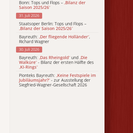
Bonn: Tops und Flops –
„
Bilanz der
Saison 2025/26
“
31. Juli 2026
Staatsoper Berlin: Tops und Flops –
„
Bilanz der Saison 2025/26
“
Bayreuth:
„
Der fliegende Holländer
“
,
Richard Wagner
30. Juli 2026
Bayreuth:
„
Das Rheingold
“
und
„
Die
Walküre
“
- Bilanz der ersten Hälfte des
„
KI-Rings
“
Pionteks Bayreuth:
„
Keine Festspiele im
Jubiläumsjahr?
“
- zur Ausstellung der
Siegfried-Wagner-Gesellschaft 2026