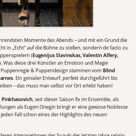
ührendsten Momente des Abends – und mit ein Grund die
ht in „Echt“ auf die Bühne zu stellen, sondern de facto zu
ppenspielern (
Eugenijus Slavinskas, Valentin Alfery,
. Was diese drei Künstler an Emotion und Magie
Die Puppenregie & Puppendesign stammen vom
Blind
Barnes
. Ein genialer Entwurf, perfekt durchgeführt bis
iben – das muss man selbst vor Ort erlebt haben!
s Pinkhasovich
, seit dieser Saison fix im Ensemble, als
llungen als Eugen Onegin bringt er eine gewisse Noblesse
f jeden Fall schon eines der Highlights des neuen
deren Interpretinnen der Suzuki der letzten Jahre relativ