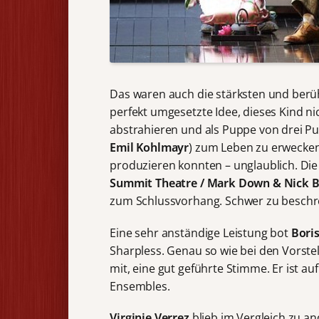
Das waren auch die stärksten und ber
perfekt umgesetzte Idee, dieses Kind nic
abstrahieren und als Puppe von drei Pu
Emil Kohlmayr
) zum Leben zu erwecken
produzieren konnten – unglaublich. 
Summit Theatre / Mark Down & Nick 
zum Schlussvorhang. Schwer zu beschre
Eine sehr anständige Leistung bot
Bori
Sharpless. Genau so wie bei den Vorste
mit, eine gut geführte Stimme. Er ist au
Ensembles.
Virginie Verrez
blieb im Vergleich zu an