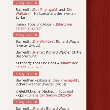
7. August 2026
Bayreuth:
„
Das Rheingold
“
und
„
Die
Walküre
“
– Halbzeitbilanz des zweiten
Zyklus
Hagen: Tops und Flops –
„
Bilanz der
Saison 2025/26
“
6. August 2026
Bayreuth:
„
Die Walküre
“
, Richard Wagner
(zweiter Zyklus)
Bayreuth:
„
Rienzi
“
, Richard Wagner (dritte
Besprechung)
Nürnberg: Tops und Flops –
„
Bilanz der
Saison 2025/26
“
5. August 2026
Bayreuther Festspiele:
„
Das Rheingold
“
,
Richard Wagner (zweiter Zyklus)
Krefeld/Mönchengladbach: Tops und
Flops –
„
Bilanz der Saison 2025/26
“
4. August 2026
Bayreuth:
„
Rienzi
“
, Richard Wagner