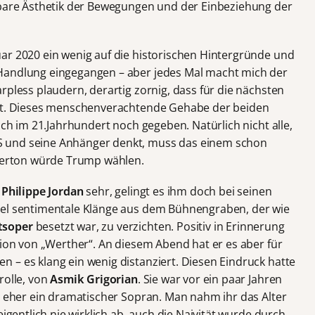
rbare Ästhetik der Bewegungen und der Einbeziehung der
ar 2020 ein wenig auf die historischen Hintergründe und
Handlung eingegangen – aber jedes Mal macht mich der
rpless plaudern, derartig zornig, dass für die nächsten
ist. Dieses menschenverachtende Gehabe der beiden
uch im 21.Jahrhundert noch gegeben. Natürlich nicht alle,
 und seine Anhänger denkt, muss das einem schon
nkerton würde Trump wählen.
e
Philippe Jordan
sehr, gelingt es ihm doch bei seinen
iel sentimentale Klänge aus dem Bühnengraben, der wie
atsoper
besetzt war, zu verzichten. Positiv in Erinnerung
tion von „Werther“. An diesem Abend hat er es aber für
 – es klang ein wenig distanziert. Diesen Eindruck hatte
rolle, von
Asmik Grigorian
. Sie war vor ein paar Jahren
st eher ein dramatischer Sopran. Man nahm ihr das Alter
eigentlich nie wirklich ab, auch die Naivität wurde durch