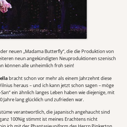
der neuen „Madama Butterfly“, die die Produktion von
weiteren neun angekündigten Neuproduktionen szenisch
nn können alle unheimlich froh sein!
ella
bracht schon vor mehr als einem Jahrzehnt diese
ilnius heraus – und ich kann jetzt schon sagen – möge
o-San“ ein ähnlich langes Leben haben wie diejenige, mit
Jahre lang glücklich und zufrieden war.
ostüme verantwortlich, die japanisch angehaucht sind
t ganz 100%ig stimmt ist meines Erachtens nicht
bin ich mit der Phantasieuniform des Herrn Pinkerton…