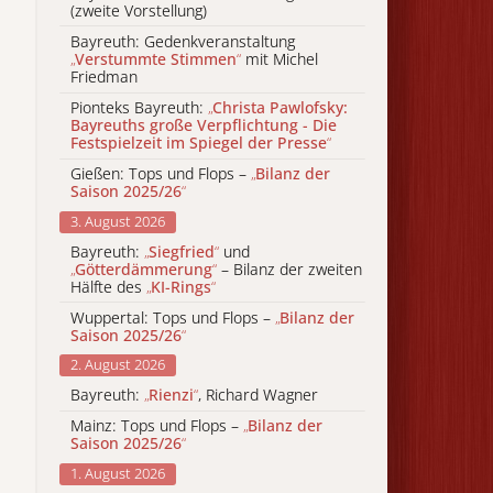
(zweite Vorstellung)
Bayreuth: Gedenkveranstaltung
„
Verstummte Stimmen
“
mit Michel
Friedman
Pionteks Bayreuth:
„
Christa Pawlofsky:
Bayreuths große Verpflichtung - Die
Festspielzeit im Spiegel der Presse
“
Gießen: Tops und Flops –
„
Bilanz der
Saison 2025/26
“
3. August 2026
Bayreuth:
„
Siegfried
“
und
„
Götterdämmerung
“
– Bilanz der zweiten
Hälfte des
„
KI-Rings
“
Wuppertal: Tops und Flops –
„
Bilanz der
Saison 2025/26
“
2. August 2026
Bayreuth:
„
Rienzi
“
, Richard Wagner
Mainz: Tops und Flops –
„
Bilanz der
Saison 2025/26
“
1. August 2026