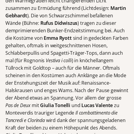
den Wärmegraden leicht changierenden Licht
zusammen zu Ermüdung führend (Lichtdesign:
Martin
Gebhardt
). Die von Schwarzschimmel befallenen
Wände (Bühne:
Rufus Didwiszus
) tragen zu dieser
demprimierenden Bunker-Endzeitstimmung bei. Auch
die Kostüme von
Emma Ryott
sind in gedeckten Farben
gehalten, oftmals in weitgeschnittenen Hosen,
Schlabberpullis und Spagetti-Träger-Tops, dann auch
mal (für Rognonis
Vestiva i colli
) in knöchellangem
Tüllrock mit Goldtop – auch für die Männer. Oftmals
scheinen in den Kostümen auch Anklänge an die Mode
der Enstehungszeit der Musik auf: Renaissance-
Halskrausen und enges Wams. Nach der Pause gewinnt
der Abend etwas an Spannung. Vor allem der grosse
Pas de Deux
mit
Giulia Tonelli
und
Lucas Valente
zu
Monteverdis trauriger Legende
Il combattimento die
Tancredi e Clorinda
wird dank der spannungsgeladenen
Kraft der beiden zu einem Höhepunkt des Abends.