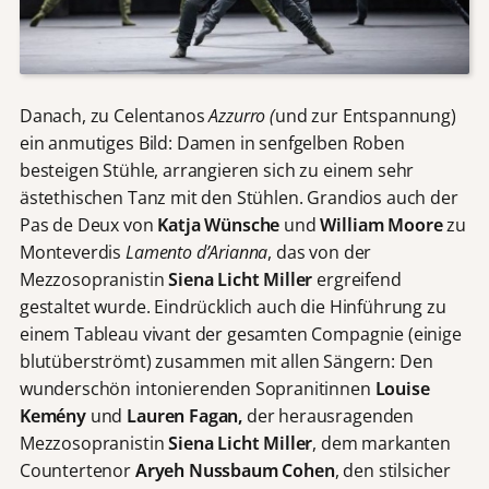
Danach, zu Celentanos
Azzurro (
und zur Entspannung)
ein anmutiges Bild: Damen in senfgelben Roben
besteigen Stühle, arrangieren sich zu einem sehr
ästethischen Tanz mit den Stühlen. Grandios auch der
Pas de Deux von
Katja Wünsche
und
William Moore
zu
Monteverdis
Lamento d’Arianna
, das von der
Mezzosopranistin
Siena Licht Miller
ergreifend
gestaltet wurde. Eindrücklich auch die Hinführung zu
einem Tableau vivant der gesamten Compagnie (einige
blutüberströmt) zusammen mit allen Sängern: Den
wunderschön intonierenden Sopranitinnen
Louise
Kemény
und
Lauren Fagan,
der herausragenden
Mezzosopranistin
Siena Licht Miller
, dem markanten
Countertenor
Aryeh Nussbaum Cohen
, den stilsicher