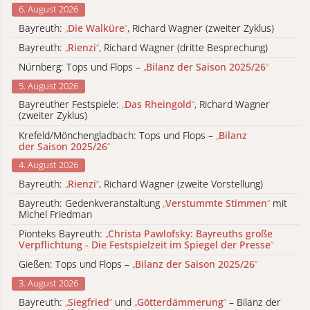
6. August 2026
Bayreuth:
„
Die Walküre
“
, Richard Wagner (zweiter Zyklus)
Bayreuth:
„
Rienzi
“
, Richard Wagner (dritte Besprechung)
Nürnberg: Tops und Flops –
„
Bilanz der Saison 2025/26
“
5. August 2026
Bayreuther Festspiele:
„
Das Rheingold
“
, Richard Wagner
(zweiter Zyklus)
Krefeld/Mönchengladbach: Tops und Flops –
„
Bilanz
der Saison 2025/26
“
4. August 2026
Bayreuth:
„
Rienzi
“
, Richard Wagner (zweite Vorstellung)
Bayreuth: Gedenkveranstaltung
„
Verstummte Stimmen
“
mit
Michel Friedman
Pionteks Bayreuth:
„
Christa Pawlofsky: Bayreuths große
Verpflichtung - Die Festspielzeit im Spiegel der Presse
“
Gießen: Tops und Flops –
„
Bilanz der Saison 2025/26
“
3. August 2026
Bayreuth:
„
Siegfried
“
und
„
Götterdämmerung
“
– Bilanz der