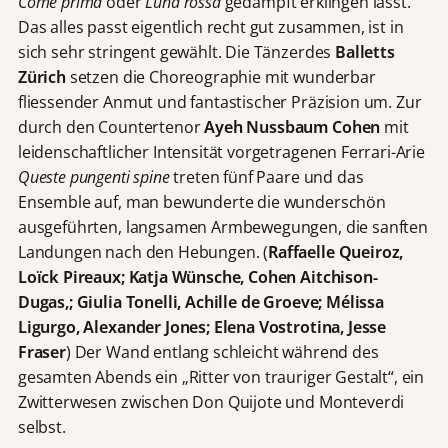
Come prima
oder
Luna rossa
gedämpft erklingen lässt.
Das alles passt eigentlich recht gut zusammen, ist in
sich sehr stringent gewählt. Die Tänzerdes
Balletts
Zürich
setzen die Choreographie mit wunderbar
fliessender Anmut und fantastischer Präzision um. Zur
durch den Countertenor
Ayeh Nussbaum Cohen
mit
leidenschaftlicher Intensität vorgetragenen Ferrari-Arie
Queste pungenti spine
treten fünf Paare und das
Ensemble auf, man bewunderte die wunderschön
ausgeführten, langsamen Armbewegungen, die sanften
Landungen nach den Hebungen. (
Raffaelle Queiroz,
Loïck Pireaux; Katja Wünsche, Cohen Aitchison-
Dugas,; Giulia Tonelli, Achille de Groeve; Mélissa
Ligurgo, Alexander Jones; Elena Vostrotina, Jesse
Fraser
) Der Wand entlang schleicht während des
gesamten Abends ein „Ritter von trauriger Gestalt“, ein
Zwitterwesen zwischen Don Quijote und Monteverdi
selbst.