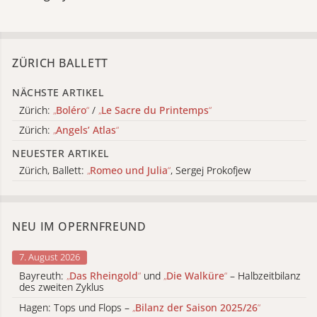
ZÜRICH BALLETT
NÄCHSTE ARTIKEL
Zürich:
„
Boléro
“
/
„
Le Sacre du Printemps
“
Zürich:
„
Angels’ Atlas
“
NEUESTER ARTIKEL
Zürich, Ballett:
„
Romeo und Julia
“
, Sergej Prokofjew
NEU IM OPERNFREUND
7. August 2026
Bayreuth:
„
Das Rheingold
“
und
„
Die Walküre
“
– Halbzeitbilanz
des zweiten Zyklus
Hagen: Tops und Flops –
„
Bilanz der Saison 2025/26
“