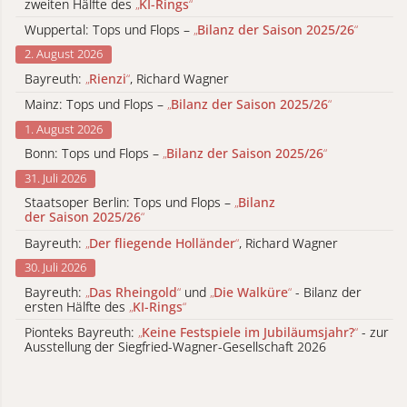
zweiten Hälfte des
„
KI-Rings
“
Wuppertal: Tops und Flops –
„
Bilanz der Saison 2025/26
“
2. August 2026
Bayreuth:
„
Rienzi
“
, Richard Wagner
Mainz: Tops und Flops –
„
Bilanz der Saison 2025/26
“
1. August 2026
Bonn: Tops und Flops –
„
Bilanz der Saison 2025/26
“
31. Juli 2026
Staatsoper Berlin: Tops und Flops –
„
Bilanz
der Saison 2025/26
“
Bayreuth:
„
Der fliegende Holländer
“
, Richard Wagner
30. Juli 2026
Bayreuth:
„
Das Rheingold
“
und
„
Die Walküre
“
- Bilanz der
ersten Hälfte des
„
KI-Rings
“
Pionteks Bayreuth:
„
Keine Festspiele im Jubiläumsjahr?
“
- zur
Ausstellung der Siegfried-Wagner-Gesellschaft 2026