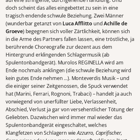
auf eine stringente, durchgehende Handlung. Und
doch scheint das alles eingebettet zu sein in eine
tragisch endende schwule Beziehung. Zwei Männer
(wunderbar getanzt von
Luca Afflitto
und
Achille de
Groeve
) begegnen sich voller Zärtlichkeit, können sich
in die Arme des Partners fallen lassen, eine tröstliche, ja
berührende Choreografie zur dezent aus dem
Hintergrund erklingenden Schlagermusik (ab
Spulentonbandgerät). Murolos REGINELLA wird am
Ende nochmals anklingen (die schwule Beziehung wird
kein gutes Ende nehmen …). Monteverdis Musik – und
die einiger seiner Zeitgenossen, die Spuck verwendet
hat (Marini, Ferrari, Rognoni, Trabaci) – handelt ja auch
vorwiegend von unerfüllter Liebe, Verlassenheit,
Abschied, Verlust ja gar von versehentlicher Tötung der
Geliebten. Dazwischen wird immer mal wieder das
Spulentonbandgerät eingeschaltet, welches
Klangfetzen von Schlagern wie
Azzurro, Caprifischer,