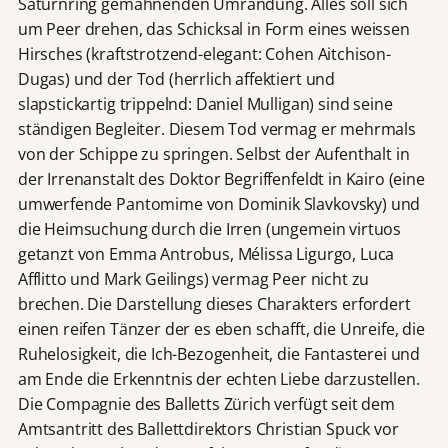
Saturnring gemahnenden Umrandung. Alles soll sich
um Peer drehen, das Schicksal in Form eines weissen
Hirsches (kraftstrotzend-elegant: Cohen Aitchison-
Dugas) und der Tod (herrlich affektiert und
slapstickartig trippelnd: Daniel Mulligan) sind seine
ständigen Begleiter. Diesem Tod vermag er mehrmals
von der Schippe zu springen. Selbst der Aufenthalt in
der Irrenanstalt des Doktor Begriffenfeldt in Kairo (eine
umwerfende Pantomime von Dominik Slavkovsky) und
die Heimsuchung durch die Irren (ungemein virtuos
getanzt von Emma Antrobus, Mélissa Ligurgo, Luca
Afflitto und Mark Geilings) vermag Peer nicht zu
brechen. Die Darstellung dieses Charakters erfordert
einen reifen Tänzer der es eben schafft, die Unreife, die
Ruhelosigkeit, die Ich-Bezogenheit, die Fantasterei und
am Ende die Erkenntnis der echten Liebe darzustellen.
Die Compagnie des Balletts Zürich verfügt seit dem
Amtsantritt des Ballettdirektors Christian Spuck vor