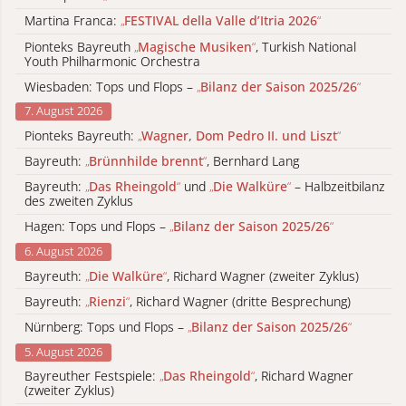
Martina Franca:
„
FESTIVAL della Valle d’Itria 2026
“
Pionteks Bayreuth
„
Magische Musiken
“
, Turkish National
Youth Philharmonic Orchestra
Wiesbaden: Tops und Flops –
„
Bilanz der Saison 2025/26
“
7. August 2026
Pionteks Bayreuth:
„
Wagner, Dom Pedro II. und Liszt
“
Bayreuth:
„
Brünnhilde brennt
“
, Bernhard Lang
Bayreuth:
„
Das Rheingold
“
und
„
Die Walküre
“
– Halbzeitbilanz
des zweiten Zyklus
Hagen: Tops und Flops –
„
Bilanz der Saison 2025/26
“
6. August 2026
Bayreuth:
„
Die Walküre
“
, Richard Wagner (zweiter Zyklus)
Bayreuth:
„
Rienzi
“
, Richard Wagner (dritte Besprechung)
Nürnberg: Tops und Flops –
„
Bilanz der Saison 2025/26
“
5. August 2026
Bayreuther Festspiele:
„
Das Rheingold
“
, Richard Wagner
(zweiter Zyklus)