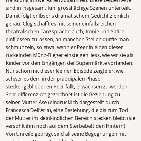
Handlung in zwei Akten zusammen. Diese beiden Akte
sind in insgesamt fünf grossflächige Szenen unterteilt.
Damit folgt er Ibsens dramatischem Gedicht ziemlich
genau. Clug schafft es mit seiner einfallsreichen
theatralischen Tanzsprache auch, Ironie und Satire
einfliessen zu lassen, an manchen Stellen durfte man
schmunzeln, so etwa, wenn er Peer in einen dieser
ruckelnden Münz-Flieger einsteigen liess, wie wir sie als
Kinder vor den Eingängen der Supermärkte vorfanden.
Nur schon mit dieser kleinen Episode zeigte er, wie
schwer es dem in der präödipalen Phase
steckengebliebenen Peer fällt, erwachsen zu werden.
Sehr differenziert gezeichnet ist die Beziehung zu
seiner Mutter Åse (eindrücklich dargestellt durch
Francesca Dell’Aria), eine Beziehung, die bis zum Tod
der Mutter im kleinkindlichen Bereich stecken bleibt (sie
versohlt ihm noch auf dem Sterbebett den Hintern).
Von Unreife geprägt sind all seine Begegnungen mit