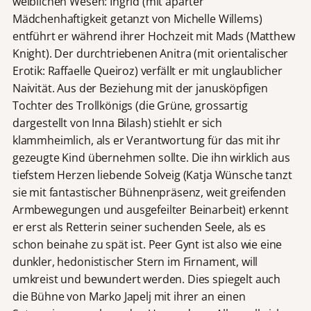
weiblichen Wesen: Ingrid (mit aparter
Mädchenhaftigkeit getanzt von Michelle Willems)
entführt er während ihrer Hochzeit mit Mads (Matthew
Knight). Der durchtriebenen Anitra (mit orientalischer
Erotik: Raffaelle Queiroz) verfällt er mit unglaublicher
Naivität. Aus der Beziehung mit der janusköpfigen
Tochter des Trollkönigs (die Grüne, grossartig
dargestellt von Inna Bilash) stiehlt er sich
klammheimlich, als er Verantwortung für das mit ihr
gezeugte Kind übernehmen sollte. Die ihn wirklich aus
tiefstem Herzen liebende Solveig (Katja Wünsche tanzt
sie mit fantastischer Bühnenpräsenz, weit greifenden
Armbewegungen und ausgefeilter Beinarbeit) erkennt
er erst als Retterin seiner suchenden Seele, als es
schon beinahe zu spät ist. Peer Gynt ist also wie eine
dunkler, hedonistischer Stern im Firnament, will
umkreist und bewundert werden. Dies spiegelt auch
die Bühne von Marko Japelj mit ihrer an einen