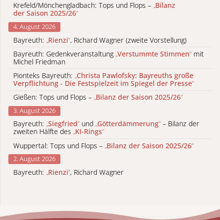
Krefeld/Mönchengladbach: Tops und Flops –
„
Bilanz
der Saison 2025/26
“
4. August 2026
Bayreuth:
„
Rienzi
“
, Richard Wagner (zweite Vorstellung)
Bayreuth: Gedenkveranstaltung
„
Verstummte Stimmen
“
mit
Michel Friedman
Pionteks Bayreuth:
„
Christa Pawlofsky: Bayreuths große
Verpflichtung - Die Festspielzeit im Spiegel der Presse
“
Gießen: Tops und Flops –
„
Bilanz der Saison 2025/26
“
3. August 2026
Bayreuth:
„
Siegfried
“
und
„
Götterdämmerung
“
– Bilanz der
zweiten Hälfte des
„
KI-Rings
“
Wuppertal: Tops und Flops –
„
Bilanz der Saison 2025/26
“
2. August 2026
Bayreuth:
„
Rienzi
“
, Richard Wagner