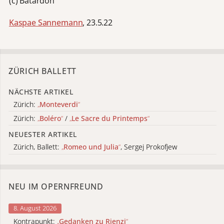
(c) Batardon
Kaspae Sannemann
, 23.5.22
ZÜRICH BALLETT
NÄCHSTE ARTIKEL
Zürich:
„
Monteverdi
“
Zürich:
„
Boléro
“
/
„
Le Sacre du Printemps
“
NEUESTER ARTIKEL
Zürich, Ballett:
„
Romeo und Julia
“
, Sergej Prokofjew
NEU IM OPERNFREUND
8. August 2026
Kontrapunkt:
„
Gedanken zu Rienzi
“