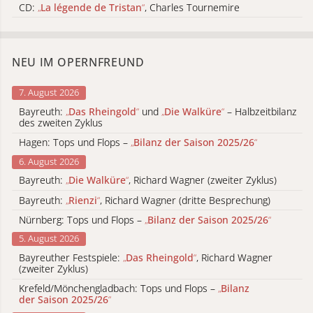
CD:
„
La légende de Tristan
“
, Charles Tournemire
NEU IM OPERNFREUND
7. August 2026
Bayreuth:
„
Das Rheingold
“
und
„
Die Walküre
“
– Halbzeitbilanz
des zweiten Zyklus
Hagen: Tops und Flops –
„
Bilanz der Saison 2025/26
“
6. August 2026
Bayreuth:
„
Die Walküre
“
, Richard Wagner (zweiter Zyklus)
Bayreuth:
„
Rienzi
“
, Richard Wagner (dritte Besprechung)
Nürnberg: Tops und Flops –
„
Bilanz der Saison 2025/26
“
5. August 2026
Bayreuther Festspiele:
„
Das Rheingold
“
, Richard Wagner
(zweiter Zyklus)
Krefeld/Mönchengladbach: Tops und Flops –
„
Bilanz
der Saison 2025/26
“