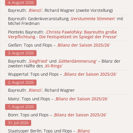
4. August 2026
Bayreuth:
„
Rienzi
“
, Richard Wagner (zweite Vorstellung)
Bayreuth: Gedenkveranstaltung
„
Verstummte Stimmen
“
mit
Michel Friedman
Pionteks Bayreuth:
„
Christa Pawlofsky: Bayreuths große
Verpflichtung - Die Festspielzeit im Spiegel der Presse
“
Gießen: Tops und Flops –
„
Bilanz der Saison 2025/26
“
3. August 2026
Bayreuth:
„
Siegfried
“
und
„
Götterdämmerung
“
– Bilanz der
zweiten Hälfte des
„
KI-Rings
“
Wuppertal: Tops und Flops –
„
Bilanz der Saison 2025/26
“
2. August 2026
Bayreuth:
„
Rienzi
“
, Richard Wagner
Mainz: Tops und Flops –
„
Bilanz der Saison 2025/26
“
1. August 2026
Bonn: Tops und Flops –
„
Bilanz der Saison 2025/26
“
31. Juli 2026
Staatsoper Berlin: Tops und Flops –
„
Bilanz