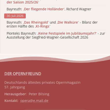
der Saison 2025/26
“
Bayreuth:
„
Der fliegende Holländer
“
, Richard Wagner
30. Juli 2026
Bayreuth:
„
Das Rheingold
“
und
„
Die Walküre
“
- Bilanz der
ersten Hälfte des
„
KI-Rings
“
Pionteks Bayreuth:
„
Keine Festspiele im Jubiläumsjahr?
“
- zur
Ausstellung der Siegfried-Wagner-Gesellschaft 2026
DER OPERNFREUND
Deutschlands ältestes privates
Opernmagazin
57. Jahrgang
Herausgeber
: Peter Bilsing
Kontakt
:
opera@e.mail.de