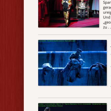
Span
gera
urei
Und 
„geo
zu . .