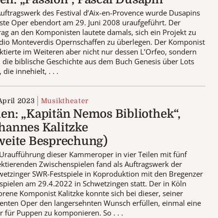
Auftragswerk des Festival d’Aix-en-Provence wurde Dusapins
ste Oper ebendort am 29. Juni 2008 uraufgeführt. Der
rag an den Komponisten lautete damals, sich ein Projekt zu
dio Monteverdis Opernschaffen zu überlegen. Der Komponist
ektierte im Weiteren aber nicht nur dessen L’Orfeo, sondern
 die biblische Geschichte aus dem Buch Genesis über Lots
 die innehielt, . . .
April 2023
Musiktheater
en: „Kapitän Nemos Bibliothek“,
hannes Kalitzke
weite Besprechung)
Uraufführung dieser Kammeroper in vier Teilen mit fünf
ektierenden Zwischenspielen fand als Auftragswerk der
etzinger SWR-Festspiele in Koproduktion mit den Bregenzer
spielen am 29.4.2022 in Schwetzingen statt. Der in Köln
rene Komponist Kalitzke konnte sich bei dieser, seiner
enten Oper den langersehnten Wunsch erfüllen, einmal eine
 für Puppen zu komponieren. So . . .