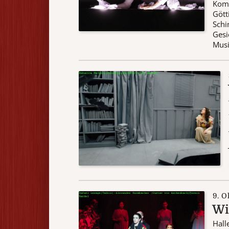
Komp
Gött
Schi
Gesi
Musik
9. O
Wi
Hall