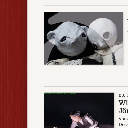
20.
Wi
Jö
Vors
Desa