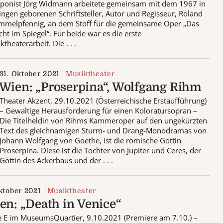
onist Jörg Widmann arbeitete gemeinsam mit dem 1967 in
ingen geborenen Schriftsteller, Autor und Regisseur, Roland
mmelpfennig, an dem Stoff für die gemeinsame Oper „Das
cht im Spiegel“. Für beide war es die erste
theaterarbeit. Die . . .
31. Oktober 2021
Musiktheater
Wien: „Proserpina“, Wolfgang Rihm
Theater Akzent, 29.10.2021 (Österreichische Erstaufführung)
– Gewaltige Herausforderung für einen Koloratursopran –
Die Titelheldin von Rihms Kammeroper auf den ungekürzten
Text des gleichnamigen Sturm- und Drang-Monodramas von
Johann Wolfgang von Goethe, ist die römische Göttin
Proserpina. Diese ist die Tochter von Jupiter und Ceres, der
Göttin des Ackerbaus und der . . .
ktober 2021
Musiktheater
en: „Death in Venice“
e E im MuseumsQuartier, 9.10.2021 (Premiere am 7.10.) –