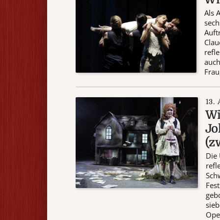
Als 
sech
Auft
Clau
refl
auch
Frau,
13. 
Wi
Jo
(z
Die 
refl
Schw
Fest
gebo
sieb
Oper