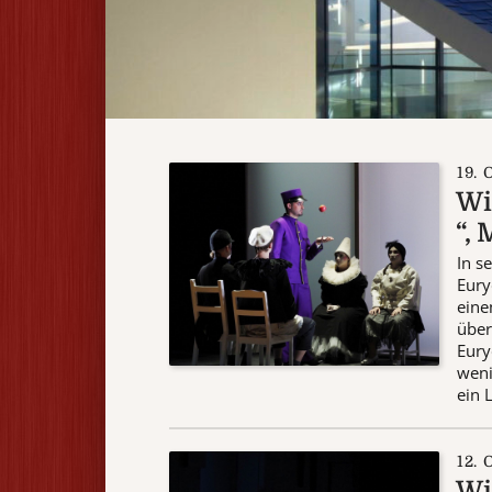
19. 
Wi
“,
In s
Eury
eine
über
Eury
weni
ein L
12. 
Wi