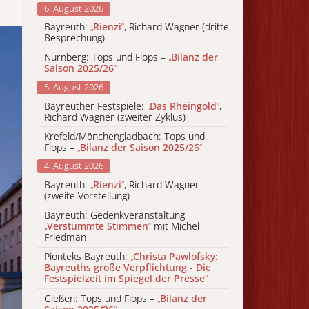
6. August 2026
Bayreuth:
„
Rienzi
“
, Richard Wagner (dritte
Besprechung)
Nürnberg: Tops und Flops –
„
Bilanz der
Saison 2025/26
“
5. August 2026
Bayreuther Festspiele:
„
Das Rheingold
“
,
Richard Wagner (zweiter Zyklus)
Krefeld/Mönchengladbach: Tops und
Flops –
„
Bilanz der Saison 2025/26
“
4. August 2026
Bayreuth:
„
Rienzi
“
, Richard Wagner
(zweite Vorstellung)
Bayreuth: Gedenkveranstaltung
„
Verstummte Stimmen
“
mit Michel
Friedman
Pionteks Bayreuth:
„
Christa Pawlofsky:
Bayreuths große Verpflichtung - Die
Festspielzeit im Spiegel der Presse
“
Gießen: Tops und Flops –
„
Bilanz der