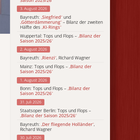
Saison 2025/26
“
3. August 2026
Bayreuth:
„
Siegfried
“
und
„
Götterdämmerung
“
– Bilanz der zweiten
Hälfte des
„
KI-Rings
“
Wuppertal: Tops und Flops –
„
Bilanz der
Saison 2025/26
“
2. August 2026
Bayreuth:
„
Rienzi
“
, Richard Wagner
Mainz: Tops und Flops –
„
Bilanz der
Saison 2025/26
“
1. August 2026
Bonn: Tops und Flops –
„
Bilanz der
Saison 2025/26
“
31. Juli 2026
Staatsoper Berlin: Tops und Flops –
„
Bilanz der Saison 2025/26
“
Bayreuth:
„
Der fliegende Holländer
“
,
Richard Wagner
30. Juli 2026