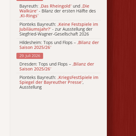
Bayreuth:
„
Das Rheingold
“
und
„
Die
Walküre
“
- Bilanz der ersten Hälfte des
„
KI-Rings
“
Pionteks Bayreuth:
„
Keine Festspiele im
Jubiläumsjahr?
“
- zur Ausstellung der
Siegfried-Wagner-Gesellschaft 2026
Hildesheim: Tops und Flops –
„
Bilanz der
Saison 2025/26
“
29. Juli 2026
Dresden: Tops und Flops –
„
Bilanz der
Saison 2025/26
“
Pionteks Bayreuth:
„
KriegsFestSpiele im
Spiegel der Bayreuther Presse
“
,
Ausstellung