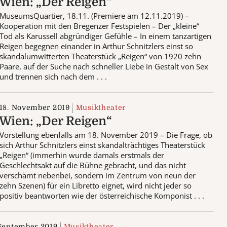
Wien: „Der Reigen“
MuseumsQuartier, 18.11. (Premiere am 12.11.2019) –
Kooperation mit den Bregenzer Festspielen – Der „kleine“
Tod als Karussell abgründiger Gefühle – In einem tanzartigen
Reigen begegnen einander in Arthur Schnitzlers einst so
skandalumwitterten Theaterstück „Reigen“ von 1920 zehn
Paare, auf der Suche nach schneller Liebe in Gestalt von Sex
und trennen sich nach dem . . .
18. November 2019
Musiktheater
Wien: „Der Reigen“
Vorstellung ebenfalls am 18. November 2019 – Die Frage, ob
sich Arthur Schnitzlers einst skandalträchtiges Theaterstück
„Reigen“ (immerhin wurde damals erstmals der
Geschlechtsakt auf die Bühne gebracht, und das nicht
verschämt nebenbei, sondern im Zentrum von neun der
zehn Szenen) für ein Libretto eignet, wird nicht jeder so
positiv beantworten wie der österreichische Komponist . . .
 September 2019
Musiktheater