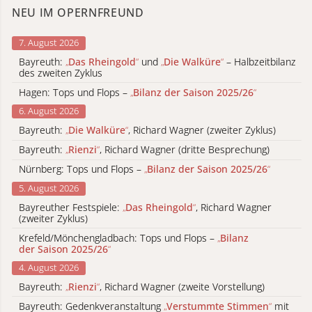
NEU IM OPERNFREUND
7. August 2026
Bayreuth:
„
Das Rheingold
“
und
„
Die Walküre
“
– Halbzeitbilanz
des zweiten Zyklus
Hagen: Tops und Flops –
„
Bilanz der Saison 2025/26
“
6. August 2026
Bayreuth:
„
Die Walküre
“
, Richard Wagner (zweiter Zyklus)
Bayreuth:
„
Rienzi
“
, Richard Wagner (dritte Besprechung)
Nürnberg: Tops und Flops –
„
Bilanz der Saison 2025/26
“
5. August 2026
Bayreuther Festspiele:
„
Das Rheingold
“
, Richard Wagner
(zweiter Zyklus)
Krefeld/Mönchengladbach: Tops und Flops –
„
Bilanz
der Saison 2025/26
“
4. August 2026
Bayreuth:
„
Rienzi
“
, Richard Wagner (zweite Vorstellung)
Bayreuth: Gedenkveranstaltung
„
Verstummte Stimmen
“
mit