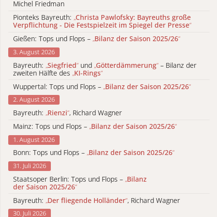
Michel Friedman
Pionteks Bayreuth:
„
Christa Pawlofsky: Bayreuths große
Verpflichtung - Die Festspielzeit im Spiegel der Presse
“
Gießen: Tops und Flops –
„
Bilanz der Saison 2025/26
“
3. August 2026
Bayreuth:
„
Siegfried
“
und
„
Götterdämmerung
“
– Bilanz der
zweiten Hälfte des
„
KI-Rings
“
Wuppertal: Tops und Flops –
„
Bilanz der Saison 2025/26
“
2. August 2026
Bayreuth:
„
Rienzi
“
, Richard Wagner
Mainz: Tops und Flops –
„
Bilanz der Saison 2025/26
“
1. August 2026
Bonn: Tops und Flops –
„
Bilanz der Saison 2025/26
“
31. Juli 2026
Staatsoper Berlin: Tops und Flops –
„
Bilanz
der Saison 2025/26
“
Bayreuth:
„
Der fliegende Holländer
“
, Richard Wagner
30. Juli 2026