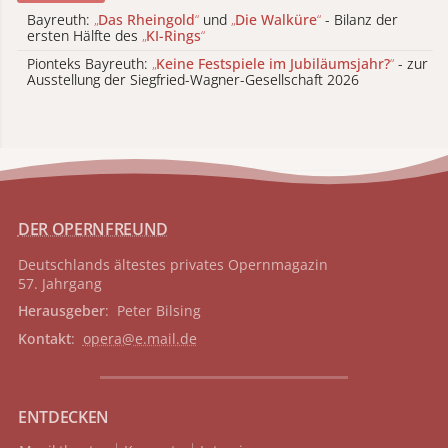
Bayreuth:
„
Das Rheingold
“
und
„
Die Walküre
“
- Bilanz der
ersten Hälfte des
„
KI-Rings
“
Pionteks Bayreuth:
„
Keine Festspiele im Jubiläumsjahr?
“
- zur
Ausstellung der Siegfried-Wagner-Gesellschaft 2026
DER OPERNFREUND
Deutschlands ältestes privates
Opernmagazin
57. Jahrgang
Herausgeber
: Peter Bilsing
Kontakt
:
opera@e.mail.de
ENTDECKEN