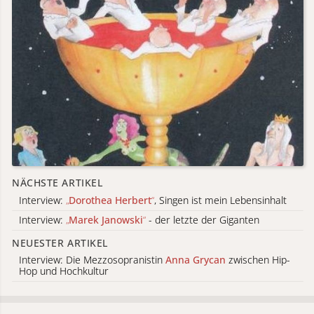
NÄCHSTE ARTIKEL
Interview:
„
Dorothea Herbert
“
, Singen ist mein Lebensinhalt
Interview:
„
Marek Janowski
“
- der letzte der Giganten
NEUESTER ARTIKEL
Interview: Die Mezzosopranistin
Anna Grycan
zwischen Hip-
Hop und Hochkultur