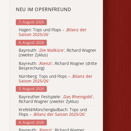
NEU IM OPERNFREUND
7. August 2026
Hagen: Tops und Flops –
„
Bilanz der
Saison 2025/26
“
6. August 2026
Bayreuth:
„
Die Walküre
“
, Richard Wagner
(zweiter Zyklus)
Bayreuth:
„
Rienzi
“
, Richard Wagner (dritte
Besprechung)
Nürnberg: Tops und Flops –
„
Bilanz der
Saison 2025/26
“
5. August 2026
Bayreuther Festspiele:
„
Das Rheingold
“
,
Richard Wagner (zweiter Zyklus)
Krefeld/Mönchengladbach: Tops und
Flops –
„
Bilanz der Saison 2025/26
“
4. August 2026
Bayreuth:
„
Rienzi
“
, Richard Wagner