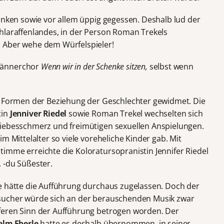
runken sowie vor allem üppig gegessen. Deshalb lud der
hlaraffenlandes, in der Person Roman Trekels
 Aber wehe dem Würfelspieler!
Männerchor
Wenn wir in der Schenke sitzen,
selbst wenn
en Formen der Beziehung der Geschlechter gewidmet. Die
tin
Jenniver Riedel
sowie Roman Trekel wechselten sich
Liebesschmerz und freimütigen sexuellen Anspielungen.
m Mittelalter so viele voreheliche Kinder gab. Mit
imme erreichte die Koloratursopranistin Jennifer Riedel
, -du Süßester.
e hätte die Aufführung durchaus zugelassen. Doch der
sucher würde sich an der berauschenden Musik zwar
feren Sinn der Aufführung betrogen worden. Der
elm Eberle
hatte es deshalb übernommen, in seiner