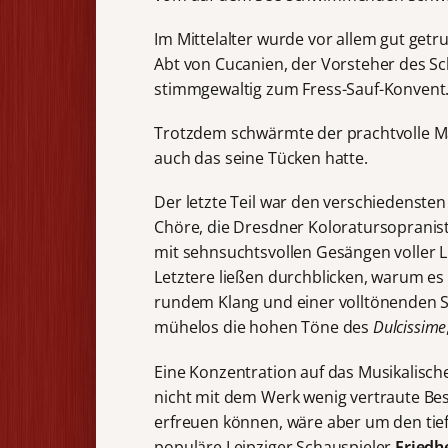
Im Mittelalter wurde vor allem gut get
Abt von Cucanien, der Vorsteher des Sc
stimmgewaltig zum Fress-Sauf-Konvent.
Trotzdem schwärmte der prachtvolle 
auch das seine Tücken hatte.
Der letzte Teil war den verschiedenst
Chöre, die Dresdner Koloratursopranis
mit sehnsuchtsvollen Gesängen voller 
Letztere ließen durchblicken, warum es i
rundem Klang und einer volltönenden St
mühelos die hohen Töne des
Dulcissime
Eine Konzentration auf das Musikalisch
nicht mit dem Werk wenig vertraute Be
erfreuen können, wäre aber um den tie
populäre Leipziger Schauspieler
Friedh