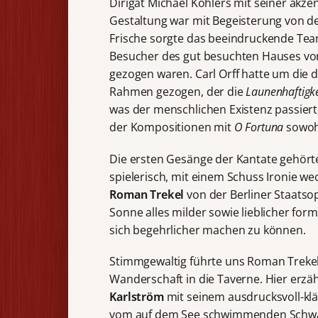
Dirigat Michael Köhlers mit seiner ak
Gestaltung war mit Begeisterung von
Frische sorgte das beeindruckende Team
Besucher des gut besuchten Hauses von
gezogen waren. Carl Orff hatte um die
Rahmen gezogen, der die
Launenhaftigke
was der menschlichen Existenz passiert
der Kompositionen mit
O Fortuna
sowohl
Die ersten Gesänge der Kantate gehörte
spielerisch, mit einem Schuss Ironie 
Roman Trekel
von der Berliner Staatso
Sonne alles milder sowie lieblicher fo
sich begehrlicher machen zu können.
Stimmgewaltig führte uns Roman Treke
Wanderschaft in die Taverne. Hier erz
Karlström
mit seinem ausdrucksvoll-kläg
vom auf dem See schwimmenden Schwan