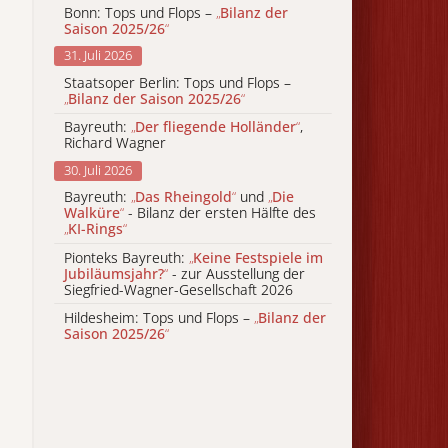
Bonn: Tops und Flops –
„
Bilanz der
Saison 2025/26
“
31. Juli 2026
Staatsoper Berlin: Tops und Flops –
„
Bilanz der Saison 2025/26
“
Bayreuth:
„
Der fliegende Holländer
“
,
Richard Wagner
30. Juli 2026
Bayreuth:
„
Das Rheingold
“
und
„
Die
Walküre
“
- Bilanz der ersten Hälfte des
„
KI-Rings
“
Pionteks Bayreuth:
„
Keine Festspiele im
Jubiläumsjahr?
“
- zur Ausstellung der
Siegfried-Wagner-Gesellschaft 2026
Hildesheim: Tops und Flops –
„
Bilanz der
Saison 2025/26
“