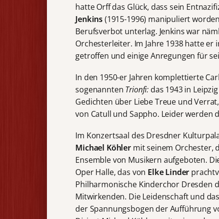
hatte Orff das Glück, dass sein Entnazi
Jenkins
(1915-1996) manipuliert worden 
Berufsverbot unterlag. Jenkins war näml
Orchesterleiter. Im Jahre 1938 hatte e
getroffen und einige Anregungen für sei
In den 1950-er Jahren komplettierte Ca
sogenannten
Trionfi:
das 1943 in Leipzi
Gedichten über Liebe Treue und Verrat
von Catull und Sappho. Leider werden 
Im Konzertsaal des Dresdner Kulturpala
Michael Köhler
mit seinem Orchester, 
Ensemble von Musikern aufgeboten. Di
Oper Halle, das von
Elke Linder
prachtv
Philharmonische Kinderchor Dresden d
Mitwirkenden. Die Leidenschaft und da
der Spannungsbogen der Aufführung vom