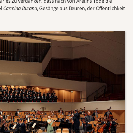
ir es zu verdanken, dass nach von Aretins Tode die
el
Carmina Burana
, Gesänge aus Beuren, der Öffentlichkeit