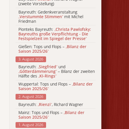
(zweite Vorstellung)
Bayreuth: Gedenkveranstaltung
„
Verstummte Stimmen
“
mit Michel
Friedman
Pionteks Bayreuth:
„
Christa Pawlofsky:
Bayreuths große Verpflichtung - Die
Festspielzeit im Spiegel der Presse
“
Gießen: Tops und Flops –
„
Bilanz der
Saison 2025/26
“
3. August 2026
Bayreuth:
„
Siegfried
“
und
„
Götterdämmerung
“
– Bilanz der zweiten
Hälfte des
„
KI-Rings
“
Wuppertal: Tops und Flops –
„
Bilanz der
Saison 2025/26
“
2. August 2026
Bayreuth:
„
Rienzi
“
, Richard Wagner
Mainz: Tops und Flops –
„
Bilanz der
Saison 2025/26
“
1. August 2026