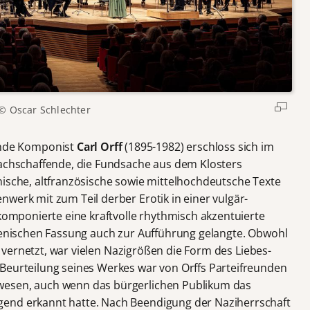
© Oscar Schlechter
nde Komponist
Carl Orff
(1895-1982) erschloss sich im
Nachschaffende, die Fundsache aus dem Klosters
nische, altfranzösische sowie mittelhochdeutsche Texte
werk mit zum Teil derber Erotik in einer vulgär-
 komponierte eine kraftvolle rhythmisch akzentuierte
szenischen Fassung auch zur Aufführung gelangte. Obwohl
ut vernetzt, war vielen Nazigrößen die Form des Liebes-
Beurteilung seines Werkes war von Orffs Parteifreunden
wesen, auch wenn das bürgerlichen Publikum das
end erkannt hatte. Nach Beendigung der Naziherrschaft