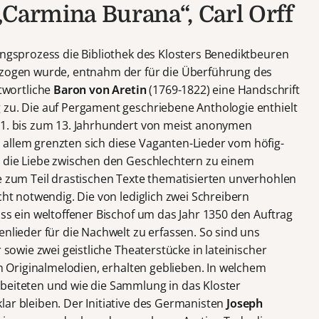
„Carmina Burana“, Carl Orff
ungsprozess die Bibliothek des Klosters Benediktbeuren
ntzogen wurde, entnahm der für die Überführung des
wortliche
Baron von Aretin
(1769-1822) eine Handschrift
 zu. Die auf Pergament geschriebene Anthologie enthielt
11. bis zum 13. Jahrhundert von meist anonymen
allem grenzten sich diese Vaganten-Lieder vom höfig-
s die Liebe zwischen den Geschlechtern zu einem
se zum Teil drastischen Texte thematisierten unverhohlen
cht notwendig. Die von lediglich zwei Schreibern
ass ein weltoffener Bischof um das Jahr 1350 den Auftrag
enlieder für die Nachwelt zu erfassen. So sind uns
r sowie zwei geistliche Theaterstücke in lateinischer
en Originalmelodien, erhalten geblieben. In welchem
beiteten und wie die Sammlung in das Kloster
lar bleiben. Der Initiative des Germanisten
Joseph