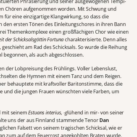
zentuierten Phrasierung und seiner ausgewogenen Tempi-
 den Chören aufgenommen worden. Mit Schwung und
 für eine einzigartige Klangwirkung, so dass die
 den ersten Tönen des Einleitungschores in ihren Bann
 drei Themenkomplexe einen großflächigen Chor wie einen
it der Schicksalsgöttin Fortuna
charakterisierte. Denn alles
, geschieht am Rad des Schicksals. So wurde die Reihung
 begonnen, als auch abgeschlossen.
n der Lobpreisung des Frühlings. Voller Lebenslust,
wechselten die Hymnen mit einem Tanz und dem Reigen.
per behauptete mit kraftvoller Baritonstimme, dass die
rme und die jungen Frauen wünschten viele Farben, um
l mit seinem
Estuans interius, -g
lühend in mir- von seiner
ählte uns der aus Finnland stammende Tenor
Dan
lichen Falsett von seinem tragischen Schicksal, wie er
 zum auf dem Feuerrost angekohlten Braten wurde.