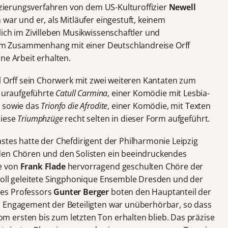
fizierungsverfahren von dem US-Kulturoffizier
Newell
war und er, als Mitläufer eingestuft, keinem
ich im Zivilleben Musikwissenschaftler und
r im Zusammenhang mit einer Deutschlandreise Orff
ne Arbeit erhalten.
rl Orff sein Chorwerk mit zwei weiteren Kantaten zum
g uraufgeführte
Catull Carmina
, einer Komödie mit Lesbia-
, sowie das
Trionfo die Afrodite
, einer Komödie, mit Texten
diese
Triumphzüge
recht selten in dieser Form aufgeführt.
stes hatte der Chefdirigent der Philharmonie Leipzig
den Chören und den Solisten ein beeindruckendes
e von
Frank Flade
hervorragend geschulten Chöre der
oll geleitete Singphonique Ensemble Dresden und der
es Professors
Gunter Berger
boten den Hauptanteil der
s Engagement der Beteiligten war unüberhörbar, so dass
 ersten bis zum letzten Ton erhalten blieb. Das präzise