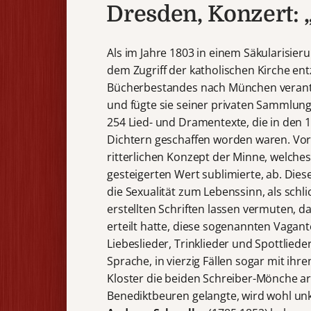
Dresden, Konzert: 
Als im Jahre 1803 in einem Säkularisier
dem Zugriff der katholischen Kirche e
Bücherbestandes nach München verant
und fügte sie seiner privaten Sammlung
254 Lied- und Dramentexte, die in den 
Dichtern geschaffen worden waren. Vor 
ritterlichen Konzept der Minne, welche
gesteigerten Wert sublimierte, ab. Die
die Sexualität zum Lebenssinn, als schli
erstellten Schriften lassen vermuten, d
erteilt hatte, diese sogenannten Vagant
Liebeslieder, Trinklieder und Spottliede
Sprache, in vierzig Fällen sogar mit ihr
Kloster die beiden Schreiber-Mönche ar
Benediktbeuren gelangte, wird wohl unk