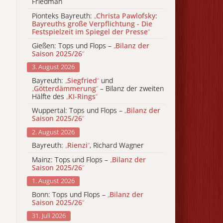
Friedman
Pionteks Bayreuth:
„
Christa Pawlofsky:
Bayreuths große Verpflichtung - Die
Festspielzeit im Spiegel der Presse
“
Gießen: Tops und Flops –
„
Bilanz der
Saison 2025/26
“
3. August 2026
Bayreuth:
„
Siegfried
“
und
„
Götterdämmerung
“
– Bilanz der zweiten
Hälfte des
„
KI-Rings
“
Wuppertal: Tops und Flops –
„
Bilanz der
Saison 2025/26
“
2. August 2026
Bayreuth:
„
Rienzi
“
, Richard Wagner
Mainz: Tops und Flops –
„
Bilanz der
Saison 2025/26
“
1. August 2026
Bonn: Tops und Flops –
„
Bilanz der
Saison 2025/26
“
31. Juli 2026