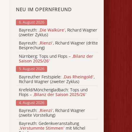
NEU IM OPERNFREUND
6. August 2026
Bayreuth:
„
Die Walküre
“
, Richard Wagner
(zweiter Zyklus)
Bayreuth:
„
Rienzi
“
, Richard Wagner (dritte
Besprechung)
Nürnberg: Tops und Flops –
„
Bilanz der
Saison 2025/26
“
5. August 2026
Bayreuther Festspiele:
„
Das Rheingold
“
,
Richard Wagner (zweiter Zyklus)
Krefeld/Mönchengladbach: Tops und
Flops –
„
Bilanz der Saison 2025/26
“
4. August 2026
Bayreuth:
„
Rienzi
“
, Richard Wagner
(zweite Vorstellung)
Bayreuth: Gedenkveranstaltung
„
Verstummte Stimmen
“
mit Michel