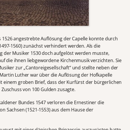
 1526 angestrebte Auflösung der Capelle konnte durch
1497-1560) zunächst verhindert werden. Als die
g der Musiker 1530 doch aufgelöst werden musste,
auf die ihnen liebgewordene Kirchenmusik verzichten. Sie
usiker zur „Cantoreigesellschaft“ und stellte neben der
Martin Luther war über die Auflösung der Hofkapelle
t einem groben Brief, dass der Kurfürst der bürgerlichen
n Zuschuss von 100 Gulden zusagte.
kaldener Bundes 1547 verloren die Ernestiner die
von Sachsen (1521-1553) aus dem Hause der
August mit einer dänischen Prinzessin auszurüsten hatte,