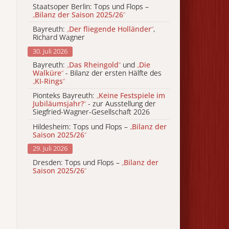
Staatsoper Berlin: Tops und Flops –
„
Bilanz der Saison 2025/26
“
Bayreuth:
„
Der fliegende Holländer
“
,
Richard Wagner
30. Juli 2026
Bayreuth:
„
Das Rheingold
“
und
„
Die
Walküre
“
- Bilanz der ersten Hälfte des
„
KI-Rings
“
Pionteks Bayreuth:
„
Keine Festspiele im
Jubiläumsjahr?
“
- zur Ausstellung der
Siegfried-Wagner-Gesellschaft 2026
Hildesheim: Tops und Flops –
„
Bilanz der
Saison 2025/26
“
29. Juli 2026
Dresden: Tops und Flops –
„
Bilanz der
Saison 2025/26
“