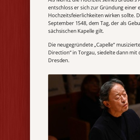
entschloss er sich zur Gründung einer e
Hochzeitsfeierlichkeiten wirken sollte.
September 1548, dem Tag, der als Geb
sächsischen Kapelle gilt.
Die neugegründete „Capelle“ musiziert
Direction“ in Torgau, siedelte dann mit
Dresden.